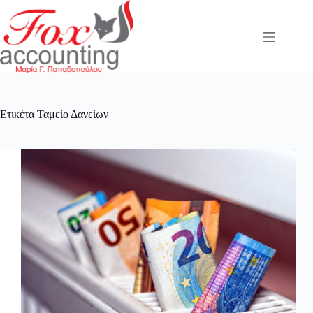
Μετάβαση
στο
περιεχόμενο
Ετικέτα
Ταμείο Δανείων