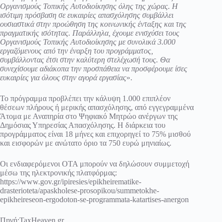
Οργανισμούς Τοπικής Αυτοδιοίκησης όλης της χώρας. Η
ισότιμη πρόσβαση σε ευκαιρίες απασχόλησης συμβάλλει
ουσιαστικά στην προώθηση της κοινωνικής ένταξης και της
πραγματικής ισότητας. Παράλληλα, έχουμε ενισχύσει τους
Οργανισμούς Τοπικής Αυτοδιοίκησης με συνολικά 3.000
εργαζόμενους από την έναρξη του προγράμματος,
συμβάλλοντας έτσι στην καλύτερη στελέχωσή τους. Θα
συνεχίσουμε αδιάκοπα την προσπάθεια να προσφέρουμε ίσες
ευκαιρίες για όλους στην αγορά εργασίας
».
Το πρόγραμμα προβλέπει την κάλυψη 1.000 επιπλέον
θέσεων πλήρους ή μερικής απασχόλησης, από εγγεγραμμένα
Άτομα με Αναπηρία στο Ψηφιακό Μητρώο ανέργων της
Δημόσιας Υπηρεσίας Απασχόλησης. Η διάρκεια του
προγράμματος είναι 18 μήνες και επιχορηγεί το 75% μισθού
και εισφορών με ανώτατο όριο τα 750 ευρώ μηνιαίως.
Οι ενδιαφερόμενοι ΟΤΑ μπορούν να δηλώσουν συμμετοχή
μέσω της ηλεκτρονικής πλατφόρμας:
https://www.gov.gr/ipiresies/epikheirematike-
drasterioteta/apaskholese-prosopikou/summetokhe-
epikheireseon-ergodoton-se-programmata-katartises-anergon
Πηγή:
TaxHeaven.gr