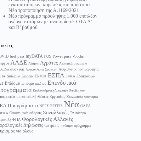
εγκαταστάσεων, κυρώσεις και πρόστιμα –
Νέα τροποποίηση της Α.1169/2021
Νέο πρόγραμμα πρόσληψης 1.000 επιπλέον
ανέργων ατόμων με αναπηρία σε ΟΤΑ Α’
και Β’ βαθμού
τικέτες
myDATA
fuel pass
Power pass
OVID
POS
Voucher
ΑΑΔΕ
Αγρότες
εργοι
Αίτηση
Αθλητικά σωματεία
λάζω συσκευή
Ασφαλιστική ενημερότητα
Ανακυκλώνω Συσκευή
ΕΣΠΑ
Δίπλωμα
Δωρεάν
ΕΝΦΙΑ
Εξοικονομώ
ΥΠΑ
ΕΦΚΑ
Επενδυτικά
Επίδομα
21
Επίδομα παιδιού
ρογράμματα
Επιδοτούμενες Διακοπές
Επιδόματα
Θέσεις Εργασίας
ιστρεπτέα προκαταβολή
Κοινωνικός τουρισμός
Νέα
ΕΑ Προγράμματα
ΟΑΕΔ
ΝΕΕΣ ΘΕΣΕΙΣ
Συναλλαγές
Οικονομικές ειδήσεις
Ταυτότητα
ΠΕΚΑ
Φορολογικές Αλλαγές
ΦΠΑ
υρισμός
ορολογικές Δηλώσεις
αιτήσεις
πρόγραμμα
καύσιμα
υρισμός για όλους