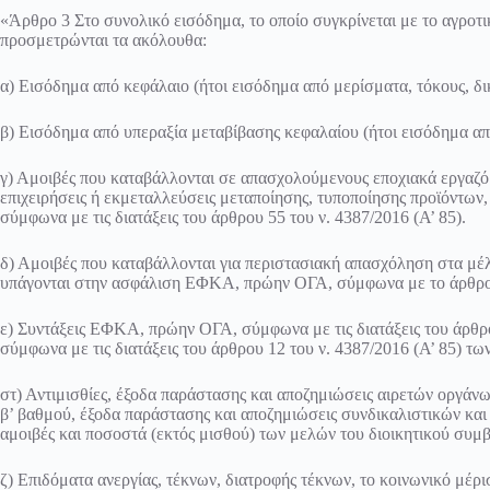
«Άρθρο 3 Στο συνολικό εισόδημα, το οποίο συγκρίνεται με το αγροτι
προσμετρώνται τα ακόλουθα:
α) Εισόδημα από κεφάλαιο (ήτοι εισόδημα από μερίσματα, τόκους, δι
β) Εισόδημα από υπεραξία μεταβίβασης κεφαλαίου (ήτοι εισόδημα από
γ) Αμοιβές που καταβάλλονται σε απασχολούμενους εποχιακά εργαζόμ
επιχειρήσεις ή εκμεταλλεύσεις μεταποίησης, τυποποίησης προϊόντω
σύμφωνα με τις διατάξεις του
άρθρου 55 του ν. 4387/2016
(Α’ 85).
δ) Αμοιβές που καταβάλλονται για περιστασιακή απασχόληση στα μέλ
υπάγονται στην ασφάλιση ΕΦΚΑ, πρώην ΟΓΑ, σύμφωνα με το
άρθρο
ε) Συντάξεις ΕΦΚΑ, πρώην ΟΓΑ, σύμφωνα με τις διατάξεις του
άρθρ
σύμφωνα με τις διατάξεις του
άρθρου 12 του ν. 4387/2016
(Α’ 85) τ
στ) Αντιμισθίες, έξοδα παράστασης και αποζημιώσεις αιρετών οργάν
β’ βαθμού, έξοδα παράστασης και αποζημιώσεις συνδικαλιστικών κα
αμοιβές και ποσοστά (εκτός μισθού) των μελών του διοικητικού συ
ζ) Επιδόματα ανεργίας, τέκνων, διατροφής τέκνων, το κοινωνικό μέρ