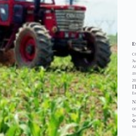
Ε
C
Άν
Αλ
Δ
20
Π
Επ
Ν
Ο
Το
Φ
το