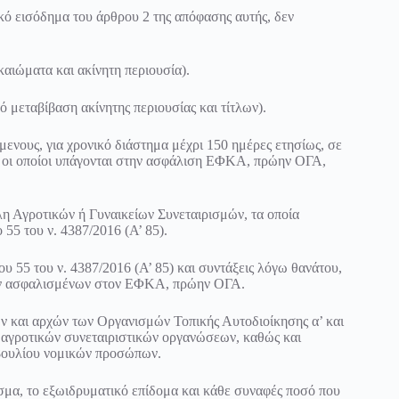
κό εισόδημα του άρθρου 2 της απόφασης αυτής, δεν
καιώματα και ακίνητη περιουσία).
 μεταβίβαση ακίνητης περιουσίας και τίτλων).
ενους, για χρονικό διάστημα μέχρι 150 ημέρες ετησίως, σε
ν, οι οποίοι υπάγονται στην ασφάλιση ΕΦΚΑ, πρώην ΟΓΑ,
η Αγροτικών ή Γυναικείων Συνεταιρισμών, τα οποία
 55 του ν. 4387/2016
(Α’ 85).
ου 55 του ν. 4387/2016
(Α’ 85) και συντάξεις λόγω θανάτου,
ων ασφαλισμένων στον ΕΦΚΑ, πρώην ΟΓΑ.
ων και αρχών των Οργανισμών Τοπικής Αυτοδιοίκησης α’ και
ι αγροτικών συνεταιριστικών οργανώσεων, καθώς και
μβουλίου νομικών προσώπων.
ισμα, το εξωιδρυματικό επίδομα και κάθε συναφές ποσό που