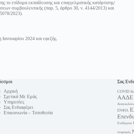
σης το επίδομα εκπαίδευσης και επαγγελματικής κατάρτισης/
άσεων συμβουλευτικής (παρ. 5,
άρθρο 30, ν. 4144/2013
) και
 5078/2023
).
 Ιανουαρίου 2024 και εφεξής.
δεσμοι
Σας Ενδ
Αρχική
fu
COVID
Σχετικά Με Εμάς
ΑΑΔΕ
Υπηρεσίες
Ανακυκλώνω
Σας Ενδιαφέρει
Ε
ΕΝΦΙΑ
Επικοινωνία – Τοποθεσία
Επενδ
Επιδόματα
τουρισμός