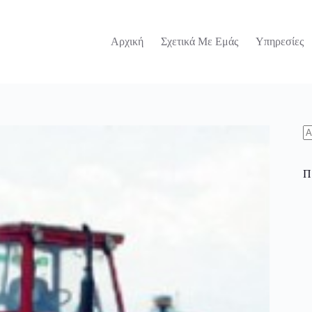
Αρχική
Σχετικά Με Εμάς
Υπηρεσίες
N
re
Π