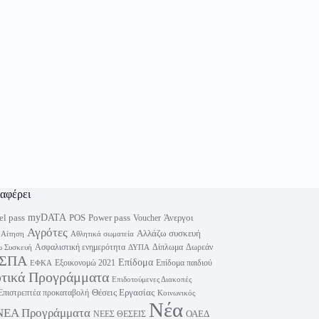
ιαφέρει
myDATA
el pass
Power pass
POS
Άνεργοι
Voucher
Αγρότες
Αλλάζω συσκευή
Αίτηση
Αθλητικά σωματεία
Ασφαλιστική ενημερότητα
Δίπλωμα
Δωρεάν
 Συσκευή
ΔΥΠΑ
ΣΠΑ
Επίδομα
Εξοικονομώ 2021
Επίδομα παιδιού
ΕΦΚΑ
υτικά Προγράμματα
Επιδοτούμενες Διακοπές
Θέσεις Εργασίας
Επιστρεπτέα προκαταβολή
Κοινωνικός
Νέα
ΝΕΑ Προγράμματα
ΟΑΕΔ
ΝΕΕΣ ΘΕΣΕΙΣ