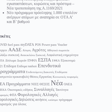
εγκαταστάσεων, κυρώσεις και πρόστιμα –
Νέα τροποποίηση της Α.1169/2021
Νέο πρόγραμμα πρόσληψης 1.000 επιπλέον
ανέργων ατόμων με αναπηρία σε ΟΤΑ Α’
και Β’ βαθμού
τικέτες
myDATA
fuel pass
Power pass
OVID
POS
Voucher
ΑΑΔΕ
Αγρότες
εργοι
Αίτηση
Αθλητικά σωματεία
λάζω συσκευή
Ασφαλιστική ενημερότητα
Ανακυκλώνω Συσκευή
ΕΣΠΑ
Δίπλωμα
Δωρεάν
ΕΝΦΙΑ
Εξοικονομώ
ΥΠΑ
ΕΦΚΑ
Επενδυτικά
Επίδομα
21
Επίδομα παιδιού
ρογράμματα
Επιδοτούμενες Διακοπές
Επιδόματα
Θέσεις Εργασίας
ιστρεπτέα προκαταβολή
Κοινωνικός τουρισμός
Νέα
ΕΑ Προγράμματα
ΟΑΕΔ
ΝΕΕΣ ΘΕΣΕΙΣ
Συναλλαγές
Οικονομικές ειδήσεις
Ταυτότητα
ΠΕΚΑ
Φορολογικές Αλλαγές
ΦΠΑ
υρισμός
ορολογικές Δηλώσεις
αιτήσεις
πρόγραμμα
καύσιμα
υρισμός για όλους