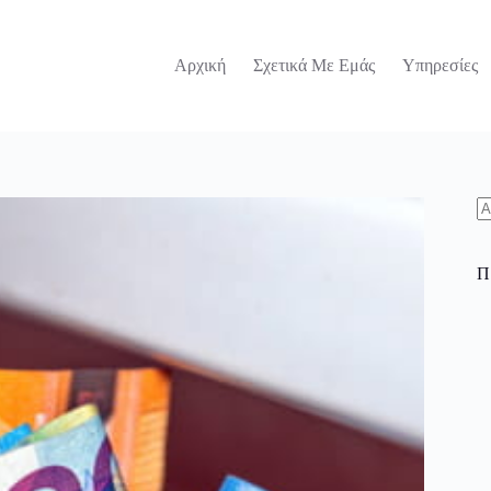
Αρχική
Σχετικά Με Εμάς
Υπηρεσίες
N
re
Π