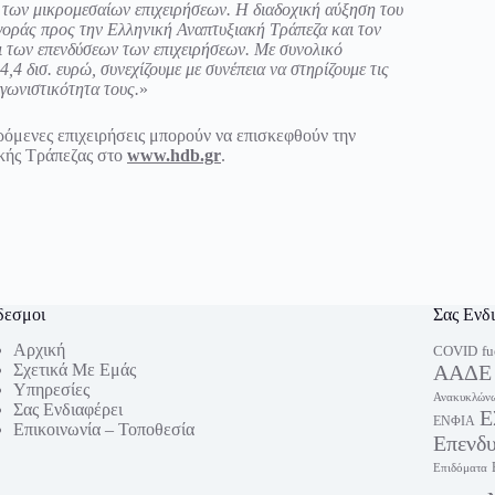
 των μικρομεσαίων επιχειρήσεων. Η διαδοχική αύξηση του
γοράς προς την Ελληνική Αναπτυξιακή Τράπεζα και τον
αι των επενδύσεων των επιχειρήσεων. Με συνολικό
4 δισ. ευρώ, συνεχίζουμε με συνέπεια να στηρίζουμε τις
αγωνιστικότητα τους.
»
ρόμενες επιχειρήσεις μπορούν να επισκεφθούν την
κής Τράπεζας στο
www.hdb.gr
.
δεσμοι
Σας Ενδ
Αρχική
fu
COVID
Σχετικά Με Εμάς
ΑΑΔΕ
Υπηρεσίες
Ανακυκλώνω
Σας Ενδιαφέρει
Ε
ΕΝΦΙΑ
Επικοινωνία – Τοποθεσία
Επενδ
Επιδόματα