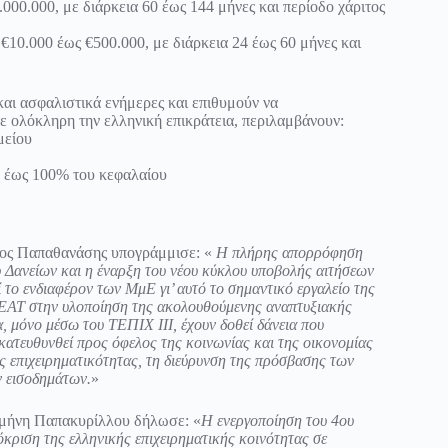
00.000, με διάρκεια 60 έως 144 μήνες και περίοδο χάριτος
10.000 έως €500.000, με διάρκεια 24 έως 60 μήνες και
 και ασφαλιστικά ενήμερες και επιθυμούν να
ε ολόκληρη την ελληνική επικράτεια, περιλαμβάνουν:
μείου
ν έως 100% του κεφαλαίου
κος Παπαθανάσης υπογράμμισε: «
Η πλήρης απορρόφηση
υ Δανείων και η έναρξη του νέου κύκλου υποβολής αιτήσεων
 το ενδιαφέρον των ΜμΕ γι’ αυτό το σημαντικό εργαλείο της
ς ΕΑΤ στην υλοποίηση της ακολουθούμενης αναπτυξιακής
, μόνο μέσω του ΤΕΠΙΧ ΙΙΙ, έχουν δοθεί δάνεια που
κατευθυνθεί προς όφελος της κοινωνίας και της οικονομίας
ης επιχειρηματικότητας, τη διεύρυνση της πρόσβασης των
ν εισοδημάτων.
»
σμήνη Παπακυρίλλου δήλωσε: «
Η ενεργοποίηση του 4ου
κριση της ελληνικής επιχειρηματικής κοινότητας σε