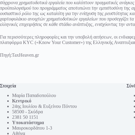
σύγχρονα χρηματοδοτικά εργαλεία που καλύπτουν πραγματικές ανάγκες
προϋπολογισμού του προγράμματος αποτυπώνει την εμπιστοσύνη της α
ουσιαστικό ρόλο της ως καταλύτη για την ενίσχυση της ρευστότητας κ
χαρτοφυλάκιο ανοιχτών χρηματοδοτικών εργαλείων που προσεγγίζει τα 4,
ελληνικές επιχειρήσεις σε κάθε στάδιο ανάπτυξης, ενισχύοντας την αντ
Για περισσότερες πληροφορίες και την υποβολή αιτήσεων, οι ενδιαφε
πλατφόρμα KYC («Know Your Customer») της Ελληνικής Αναπτυξια
Πηγή:
TaxHeaven.gr
Στοιχεία
Σύν
Μαρία Παπαδοπούλου
Κεντρικό
24ης Ιουλίου & Ευξείνου Πόντου
58500 - Σκύδρα
2381 50 1151
Υποκατάστημα
Μαυροκορδάτου 1-3
Αθήνα