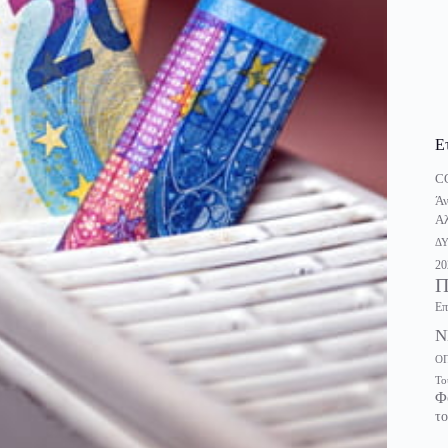
Ε
C
Άν
Αλ
Δ
20
Π
Επ
Ν
Ο
Το
Φ
το