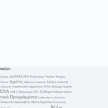
ιαφέρει
myDATA
el pass
Power pass
POS
Άνεργοι
Voucher
Αγρότες
Αλλάζω συσκευή
Αίτηση
Αθλητικά σωματεία
Ασφαλιστική ενημερότητα
Δίπλωμα
Δωρεάν
 Συσκευή
ΔΥΠΑ
ΣΠΑ
Επίδομα
Εξοικονομώ 2021
Επίδομα παιδιού
ΕΦΚΑ
υτικά Προγράμματα
Επιδοτούμενες Διακοπές
Θέσεις Εργασίας
Επιστρεπτέα προκαταβολή
Κοινωνικός
Νέα