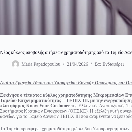
Νέος κύκλος υποβολής αιτήσεων χρηματοδότησης από το Ταμείο Δαν
Maria Papadopoulou
21/04/2026
Σας Ενδιαφέρει
Από το Γραφείο Τύπου του Υπουργείου Εθνικής Οικονομίας και Ο
Ξεκίνησε ο τέταρτος κύκλος χρηματοδότησης Μικρομεσαίων Επιχ
Ταμείου Επιχειρηματικότητας – ΤΕΠΙΧ ΙΙΙ, με την ενεργοποίησ
πλατφόρμας Know Your Customer
της Ελληνικής Αναπτυξιακής Τ
Συστήματος Κρατικών Ενισχύσεων (ΟΠΣΚΕ). Η εξέλιξη αυτή συνεπά
δανείων για το Ταμείο Δανείων ΤΕΠΙΧ ΙΙΙ που αναμένεται να ξεπεράσε
Το Ταμείο προσφέρει χρηματοδότηση μέσω δύο Υποπρογραμμάτων: