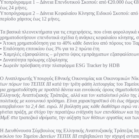
Υποπρόγραμμα 1 – Δάνεια Επενδυτικού Σκοπού: από €20.000 έως €8.0
έως 24 μήνες.
Υποπρόγραμμα 2 – Δάνεια Κεφαλαίου Κίνησης Ειδικού Σκοπού: από €
περίοδο χάριτος έως 12 μήνες.
Τα βασικά πλεονεκτήματα για τις επιχειρήσεις, που είναι φορολογικά
χρηματοδοτήσουν επενδυτικά σχέδια ή ανάγκες κεφαλαίου κίνησης, σ
• Άτοκη χρηματοδότηση για το 40% κάθε δανείου από πόρους του Τα
• Επιδότηση επιτοκίου έως 3% για τα 2 πρώτα έτη
• Χαμηλές εξασφαλίσεις – μέγιστο ύψος εμπράγματων εξασφαλίσεω
• Δυνατότητα πρόωρης εξόφλησης
• Δωρεάν πρόσβαση στην πλατφόρμα ESG Tracker by HDB
Ο Αναπληρωτής Υπουργός Εθνικής Οικονομίας και Οικονομικών Νί
των πόρων του ΤΕΠΙΧ ΙΙΙ κατά την τρίτη φάση λειτουργίας του Ταμείο
για χρηματοδότηση με προσιτά δάνεια και ευνοϊκούς όρους σηματοδοτεί
Ελληνικής Αναπτυξιακής Τράπεζας, αλλά και τον καταλυτικό ρόλο τη
πολιτικής με κοινωνικό πρόσημο. Είναι χαρακτηριστικό ότι έως σήμερα
υπερβαίνουν τα 2,4 δισ. ευρώ. Η βούληση μας κάθε διαθέσιμο ευρώ να 
γίνεται πράξη, με στόχο την περαιτέρω ενίσχυση των επενδύσεων και τ
ΜμΕ στα τραπεζικά ιδρύματα, την αύξηση των θέσεων εργασίας και τω
Η Διευθύνουσα Σύμβουλος της Ελληνικής Αναπτυξιακής Τράπεζας Ι
κύκλου του Ταμείου Δανείων ΤΕΠΙΧ ΙΙΙ επιβεβαιώνει την ισχυρή ανταπό