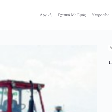
Αρχική
Σχετικά Με Εμάς
Υπηρεσίες
N
re
Π