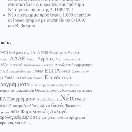
εγκαταστάσεων, κυρώσεις και πρόστιμα –
Νέα τροποποίηση της Α.1169/2021
Νέο πρόγραμμα πρόσληψης 1.000 επιπλέον
ανέργων ατόμων με αναπηρία σε ΟΤΑ Α’
και Β’ βαθμού
τικέτες
myDATA
fuel pass
Power pass
OVID
POS
Voucher
ΑΑΔΕ
Αγρότες
εργοι
Αίτηση
Αθλητικά σωματεία
λάζω συσκευή
Ασφαλιστική ενημερότητα
Ανακυκλώνω Συσκευή
ΕΣΠΑ
Δίπλωμα
Δωρεάν
ΕΝΦΙΑ
Εξοικονομώ
ΥΠΑ
ΕΦΚΑ
Επενδυτικά
Επίδομα
21
Επίδομα παιδιού
ρογράμματα
Επιδοτούμενες Διακοπές
Επιδόματα
Θέσεις Εργασίας
ιστρεπτέα προκαταβολή
Κοινωνικός τουρισμός
Νέα
ΕΑ Προγράμματα
ΟΑΕΔ
ΝΕΕΣ ΘΕΣΕΙΣ
Συναλλαγές
Οικονομικές ειδήσεις
Ταυτότητα
ΠΕΚΑ
Φορολογικές Αλλαγές
ΦΠΑ
υρισμός
ορολογικές Δηλώσεις
αιτήσεις
πρόγραμμα
καύσιμα
υρισμός για όλους