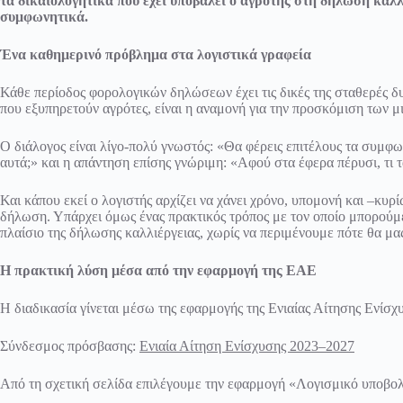
τα δικαιολογητικά που έχει υποβάλει ο αγρότης στη δήλωση καλλ
συμφωνητικά.
Ένα καθημερινό πρόβλημα στα λογιστικά γραφεία
Κάθε περίοδος φορολογικών δηλώσεων έχει τις δικές της σταθερές δυσ
που εξυπηρετούν αγρότες, είναι η αναμονή για την προσκόμιση των 
Ο διάλογος είναι λίγο-πολύ γνωστός: «Θα φέρεις επιτέλους τα συμφ
αυτά;» και η απάντηση επίσης γνώριμη: «Αφού στα έφερα πέρυσι, τι τα
Και κάπου εκεί ο λογιστής αρχίζει να χάνει χρόνο, υπομονή και –κυ
δήλωση. Υπάρχει όμως ένας πρακτικός τρόπος με τον οποίο μπορούμ
πλαίσιο της δήλωσης καλλιέργειας, χωρίς να περιμένουμε πότε θα μα
Η πρακτική λύση μέσα από την εφαρμογή της ΕΑΕ
Η διαδικασία γίνεται μέσω της εφαρμογής της Ενιαίας Αίτησης Εν
Σύνδεσμος πρόσβασης:
Ενιαία Αίτηση Ενίσχυσης 2023–2027
Από τη σχετική σελίδα επιλέγουμε την εφαρμογή «Λογισμικό υποβολ