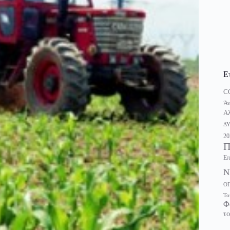
Ε
C
Άν
Αλ
Δ
20
Π
Επ
Ν
Ο
Το
Φ
το