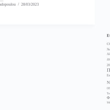
adopoulou
28/03/2023
Ε
C
Άν
Αλ
Δ
20
Π
Επ
Ν
Ο
Το
Φ
το