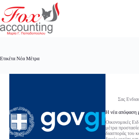
Μετάβαση
στο
περιεχόμενο
Ετικέτα
Νέα Μέτρα
Σας Ενδια
Η νέα απόφαση μ
Οικονομικές Ει
μέτρα προστασία
διασποράς του 
δομές υγείας κα