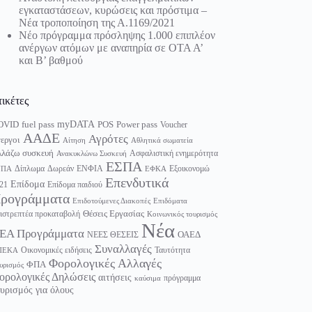
εγκαταστάσεων, κυρώσεις και πρόστιμα –
Νέα τροποποίηση της Α.1169/2021
Νέο πρόγραμμα πρόσληψης 1.000 επιπλέον
ανέργων ατόμων με αναπηρία σε ΟΤΑ Α’
και Β’ βαθμού
τικέτες
myDATA
fuel pass
Power pass
OVID
POS
Voucher
ΑΑΔΕ
Αγρότες
εργοι
Αίτηση
Αθλητικά σωματεία
λάζω συσκευή
Ασφαλιστική ενημερότητα
Ανακυκλώνω Συσκευή
ΕΣΠΑ
Δίπλωμα
Δωρεάν
ΕΝΦΙΑ
Εξοικονομώ
ΥΠΑ
ΕΦΚΑ
Επενδυτικά
Επίδομα
21
Επίδομα παιδιού
ρογράμματα
Επιδοτούμενες Διακοπές
Επιδόματα
Θέσεις Εργασίας
ιστρεπτέα προκαταβολή
Κοινωνικός τουρισμός
Νέα
ΕΑ Προγράμματα
ΟΑΕΔ
ΝΕΕΣ ΘΕΣΕΙΣ
Συναλλαγές
Οικονομικές ειδήσεις
Ταυτότητα
ΠΕΚΑ
Φορολογικές Αλλαγές
ΦΠΑ
υρισμός
ορολογικές Δηλώσεις
αιτήσεις
πρόγραμμα
καύσιμα
υρισμός για όλους