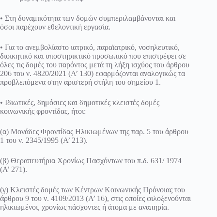
• Στη δυναμικότητα των δομών συμπεριλαμβάνονται και
όσοι παρέχουν εθελοντική εργασία.
• Για το ανεμβολίαστο ιατρικό, παραϊατρικό, νοσηλευτικό,
διοικητικό και υποστηρικτικό προσωπικό που επιστρέφει σε
όλες τις δομές του παρόντος μετά τη λήξη ισχύος του άρθρου
206 του ν. 4820/2021 (Α’ 130) εφαρμόζονται αναλογικώς τα
προβλεπόμενα στην αριστερή στήλη του σημείου 1.
• Ιδιωτικές, δημόσιες και δημοτικές κλειστές δομές
κοινωνικής φροντίδας, ήτοι:
(α) Μονάδες Φροντίδας Ηλικιωμένων της παρ. 5 του άρθρου
1 του ν. 2345/1995 (Α’ 213).
(β) Θεραπευτήρια Χρονίως Πασχόντων του π.δ. 631/ 1974
(Α’ 271).
(γ) Κλειστές δομές των Κέντρων Κοινωνικής Πρόνοιας του
άρθρου 9 του ν. 4109/2013 (Α’ 16), στις οποίες φιλοξενούνται
ηλικιωμένοι, χρονίως πάσχοντες ή άτομα με αναπηρία.