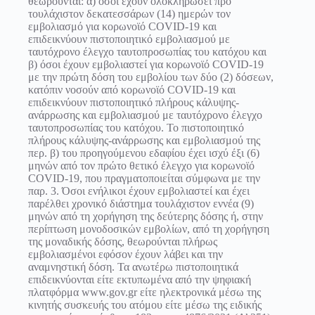
θεωρούνται: α) όσοι έχουν ολοκληρώσει προ
τουλάχιστον δεκατεσσάρων (14) ημερών τον
εμβολιασμό για κορωνοϊό COVID-19 και
επιδεικνύουν πιστοποιητικό εμβολιασμού με
ταυτόχρονο έλεγχο ταυτοπροσωπίας του κατόχου και
β) όσοι έχουν εμβολιαστεί για κορωνοϊό COVID-19
με την πρώτη δόση του εμβολίου των δύο (2) δόσεων,
κατόπιν νοσούν από κορωνοϊό COVID-19 και
επιδεικνύουν πιστοποιητικό πλήρους κάλυψης-
ανάρρωσης και εμβολιασμού με ταυτόχρονο έλεγχο
ταυτοπροσωπίας του κατόχου. Το πιστοποιητικό
πλήρους κάλυψης-ανάρρωσης και εμβολιασμού της
περ. β) του προηγούμενου εδαφίου έχει ισχύ έξι (6)
μηνών από τον πρώτο θετικό έλεγχο για κορωνοϊό
COVID-19, που πραγματοποιείται σύμφωνα με την
παρ. 3. Όσοι ενήλικοι έχουν εμβολιαστεί και έχει
παρέλθει χρονικό διάστημα τουλάχιστον εννέα (9)
μηνών από τη χορήγηση της δεύτερης δόσης ή, στην
περίπτωση μονοδοσικών εμβολίων, από τη χορήγηση
της μοναδικής δόσης, θεωρούνται πλήρως
εμβολιασμένοι εφόσον έχουν λάβει και την
αναμνηστική δόση. Τα ανωτέρω πιστοποιητικά
επιδεικνύονται είτε εκτυπωμένα από την ψηφιακή
πλατφόρμα www.gov.gr είτε ηλεκτρονικά μέσω της
κινητής συσκευής του ατόμου είτε μέσω της ειδικής