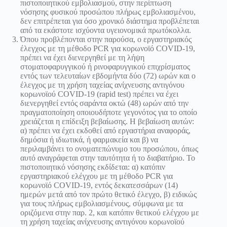
πιστοποιητικού εμβολιασμού, στην περίπτωση
νόσησης φυσικού προσώπου πλήρως εμβολιασμένου,
δεν επιτρέπεται για όσο χρονικό διάστημα προβλέπεται
από τα εκάστοτε ισχύοντα υγειονομικά πρωτόκολλα.
Όπου προβλέπονται στην παρούσα, ο εργαστηριακός
έλεγχος με τη μέθοδο PCR για κορωνοϊό COVID-19,
πρέπει να έχει διενεργηθεί με τη λήψη
στοματοφαρυγγικού ή ρινοφαρυγγικού επιχρίσματος
εντός των τελευταίων εβδομήντα δύο (72) ωρών και ο
έλεγχος με τη χρήση ταχείας ανίχνευσης αντιγόνου
κορωνοϊού COVID-19 (rapid test) πρέπει να έχει
διενεργηθεί εντός σαράντα οκτώ (48) ωρών από την
πραγματοποίηση οποιουδήποτε γεγονότος για το οποίο
χρειάζεται η επίδειξη βεβαίωσης. Η βεβαίωση αυτών:
α) πρέπει να έχει εκδοθεί από εργαστήρια αναφοράς,
δημόσια ή ιδιωτικά, ή φαρμακεία και β) να
περιλαμβάνει το ονοματεπώνυμο του προσώπου, όπως
αυτό αναγράφεται στην ταυτότητα ή το διαβατήριο. Το
πιστοποιητικό νόσησης εκδίδεται: α) κατόπιν
εργαστηριακού ελέγχου με τη μέθοδο PCR για
κορωνοϊό COVID-19, εντός δεκατεσσάρων (14)
ημερών μετά από τον πρώτο θετικό έλεγχο, β) ειδικώς
για τους πλήρως εμβολιασμένους, σύμφωνα με τα
οριζόμενα στην παρ. 2, και κατόπιν θετικού ελέγχου με
τη χρήση ταχείας ανίχνευσης αντιγόνου κορωνοϊού