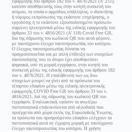
εφαρμογής του άρθρου 182 του ν. 4876/2021 (Α’ 251),
κατόπιν αποθήκευσής τους στην κινητή συσκευή του
ατόμου, τα οποία ο αρμόδιος υπάλληλος, ο ιδιοκτήτης
ή νόμιμος εκπρόσωπος της εκάστοτε επιχείρησης, ο
εργοδότης ή το εκάστοτε εξουσιοδοτημένο πρόσωπο
σαρώνει ηλεκτρονικά μέσω της ειδικής εφαρμογής του
άρθρου 33 του ν. 4816/2021 (Α’ 118) Covid Free GR,
δια της σάρωσης του κωδικού QR που αυτά φέρουν,
με ταυτόχρονο έλεγχο ταυτοπροσωπίας του κατόχου.
Ο έλεγχος ταυτοπροσωπίας δύναται να
πραγματοποιείται και με απλή επίδειξη των στοιχείων
ταυτοποίησης που το άτομο έχει αποθηκεύσει
ψηφιακά, υπό τη μορφή εγγράφου, στην κινητή του
συσκευή μέσω της ειδικής εφαρμογής του άρθρου 182
του ν. 4876/2021. Η επαλήθευση των ως άνω
στοιχείων μπορεί να γίνει από τα πρόσωπα του
τέταρτου εδαφίου μέσω της ειδικής ηλεκτρονικής
εφαρμογής COVID Free GR του άρθρου 33 του ν.
4816/2021, διά της σάρωσης του κωδικού QR του
εγγράφου. Εναλλακτικά, εφόσον τα ανωτέρω
πιστοποιητικά επιδεικνύονται από αλλοδαπό που
προέρχεται από χώρα εκτός της Ευρωπαϊκής Ένωσης,
τα πρόσωπα του προηγούμενου εδαφίου ελέγχουν τα
πιστοποιητικά αυτά σε έγχαρτη μορφή με ταυτόχρονο
έλεγχο ταυτοπροσωπίας του κατόχου. Η χρήση