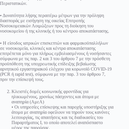
Περιστατικών.
• Δυνατότητα λήψης περαιτέρω μέτρων για την πρόληψη
διασποράς με εισήγηση της οικείας Επιτροπής
Νοσοκομειακών Λοιμώξεων προς τη διοίκηση του
νοσοκομείου ή της κλινικής ή του κέντρου αποκατάστασης.
• Η είσοδος ιατρικών επισκεπτών και φαρμακοϋπαλλήλων
σε νοσοκομεία, κλινικές και κέντρα αποκατάστασης
επιτρέπεται μόνο για πλήρως εμβολιασμένους ή νοσήσαντες
σύμφωνα με τις παρ. 2 και 3 του άρθρου 7 με την πρόσθετη
προϋπόθεση της υποχρεωτικής επίδειξης βεβαίωσης
αρνητικού εργαστηριακού ελέγχου για κορωνοϊό COVID-19
(PCR ή rapid test), σύμφωνα με την παρ. 3 του άρθρου 7,
πριν την επίσκεψή τους.
Κλειστές δομές κοινωνικής φροντίδας για
ηλικιωμένους, χρονίως πάσχοντες και άτομα με
αναπηρία (ΑμεΑ)
• Οι υπηρεσίες επίσκεψης και παροχής υποστήριξης για
άτομα με αναπηρία οφείλουν να τηρούν τους κανόνες
λειτουργίας, τις απαιτήσεις και τις διαδικασίες του
Παραρτήματος Ι, το οποίο αποτελεί αναπόσπαστο
μέρος της παρούσας.