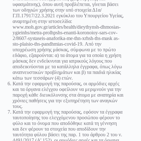
υφασμάτινης), όπου αυτή προβλέπεται, γίνεται βάσει
των οδηγιών χρήσης στην υπό στοιχεία Δ1α/
Γ.Π.17917/22.3.2021 εγκύκλιο του Υπουργείου Υγείας,
αναρτημένη στην ιστοσελίδα:
www.moh.gov.gr/articles/health/dieythynsh-dhmosias-
ygieinhs/metra-prolhpshs-enanti-koronoioy-sars-cov-
2/8607-systaseis-anaforika-me-thn-xrhsh-ths-mask as-
sto-plaisio-ths-pandhmias-covid-19. Από την
υποχρέωση χρήσης μάσκας, σύμφωνα με το πρώτο
εδάφιο, εξαιρούνται: α) τα άτομα για τα οποία η χρήση
μάσκας δεν ενδείκνυται για ιατρικούς λόγους που
αποδεικνύονται με τα κατάλληλα έγγραφα, όπως λόγω
αναπνευστικών προβλημάτων και β) τα παιδιά ηλικίας
κάτω των τεσσάρων (4) ετών.
Κατά την εφαρμογή της παρούσας, οι αρμόδιες αρχές
και τα όργανα ελέγχου οφείλουν να μεριμνούν για την
παροχή κάθε διευκόλυνσης στα άτομα με αναπηρία και
χρόνιες παθήσεις για την εξυπηρέτηση των αναγκών
τους.
Κατά την εφαρμογή της παρούσας, εφόσον τα έγγραφα
ταυτοποίησης του ελεγχόμενου προσώπου φέρουν το
φύλο και το όνομα που αποδόθηκε κατά τη γέννηση
και δεν φέρουν τα στοιχεία που αποδίδουν την
ταυτότητα φύλου βάσει της παρ. 1 του άρθρου 2 του ν.
4491/2017 (Α’ 152), οι αρμόδιες αρχές και τα όργανα