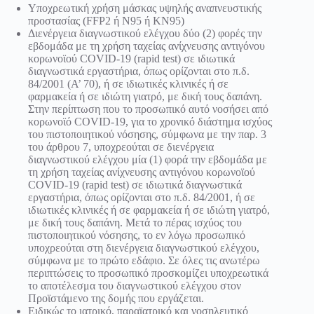
Υποχρεωτική χρήση μάσκας υψηλής αναπνευστικής
προστασίας (FFP2 ή N95 ή ΚΝ95)
Διενέργεια διαγνωστικού ελέγχου δύο (2) φορές την
εβδομάδα με τη χρήση ταχείας ανίχνευσης αντιγόνου
κορωνοϊού COVID-19 (rapid test) σε ιδιωτικά
διαγνωστικά εργαστήρια, όπως ορίζονται στο π.δ.
84/2001 (Α’ 70), ή σε ιδιωτικές κλινικές ή σε
φαρμακεία ή σε ιδιώτη γιατρό, με δική τους δαπάνη.
Στην περίπτωση που το προσωπικό αυτό νοσήσει από
κορωνοϊό COVID-19, για το χρονικό διάστημα ισχύος
του πιστοποιητικού νόσησης, σύμφωνα με την παρ. 3
του άρθρου 7, υποχρεούται σε διενέργεια
διαγνωστικού ελέγχου μία (1) φορά την εβδομάδα με
τη χρήση ταχείας ανίχνευσης αντιγόνου κορωνοϊού
COVID-19 (rapid test) σε ιδιωτικά διαγνωστικά
εργαστήρια, όπως ορίζονται στο π.δ. 84/2001, ή σε
ιδιωτικές κλινικές ή σε φαρμακεία ή σε ιδιώτη γιατρό,
με δική τους δαπάνη. Μετά το πέρας ισχύος του
πιστοποιητικού νόσησης, το εν λόγω προσωπικό
υποχρεούται στη διενέργεια διαγνωστικού ελέγχου,
σύμφωνα με το πρώτο εδάφιο. Σε όλες τις ανωτέρω
περιπτώσεις το προσωπικό προσκομίζει υποχρεωτικά
το αποτέλεσμα του διαγνωστικού ελέγχου στον
Προϊστάμενο της δομής που εργάζεται.
Ειδικώς το ιατρικό, παραϊατρικό και νοσηλευτικό