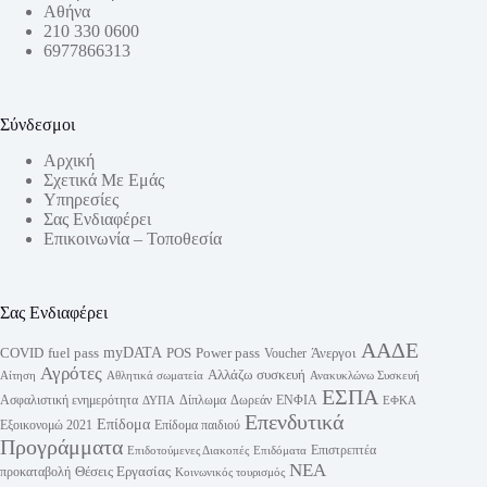
Αθήνα
210 330 0600
6977866313
Σύνδεσμοι
Αρχική
Σχετικά Με Εμάς
Υπηρεσίες
Σας Ενδιαφέρει
Επικοινωνία – Τοποθεσία
Σας Ενδιαφέρει
ΑΑΔΕ
myDATA
fuel pass
Power pass
COVID
POS
Άνεργοι
Voucher
Αγρότες
Αλλάζω συσκευή
Αίτηση
Αθλητικά σωματεία
Ανακυκλώνω Συσκευή
ΕΣΠΑ
Ασφαλιστική ενημερότητα
Δίπλωμα
Δωρεάν
ΕΝΦΙΑ
ΔΥΠΑ
ΕΦΚΑ
Επενδυτικά
Επίδομα
Εξοικονομώ 2021
Επίδομα παιδιού
Προγράμματα
Επιστρεπτέα
Επιδοτούμενες Διακοπές
Επιδόματα
ΝΕΑ
Θέσεις Εργασίας
προκαταβολή
Κοινωνικός τουρισμός