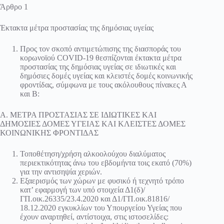
Άρθρο 1
Έκτακτα μέτρα προστασίας της δημόσιας υγείας
Προς τον σκοπό αντιμετώπισης της διασποράς του
κορωνοϊού COVID-19 θεσπίζονται έκτακτα μέτρα
προστασίας της δημόσιας υγείας σε ιδιωτικές και
δημόσιες δομές υγείας και κλειστές δομές κοινωνικής
φροντίδας, σύμφωνα με τους ακόλουθους πίνακες Α
και Β:
Α. ΜΕΤΡΑ ΠΡΟΣΤΑΣΙΑΣ ΣΕ ΙΔΙΩΤΙΚΕΣ ΚΑΙ
ΔΗΜΟΣΙΕΣ ΔΟΜΕΣ ΥΓΕΙΑΣ ΚΑΙ ΚΛΕΙΣΤΕΣ ΔΟΜΕΣ
ΚΟΙΝΩΝΙΚΗΣ ΦΡΟΝΤΙΔΑΣ
Τοποθέτηση/χρήση αλκοολούχου διαλύματος
περιεκτικότητας άνω του εβδομήντα τοις εκατό (70%)
για την αντισηψία χεριών.
Εξαερισμός των χώρων με φυσικό ή τεχνητό τρόπο
κατ’ εφαρμογή των υπό στοιχεία Δ1(δ)/
ΓΠ.οικ.26335/23.4.2020 και Δ1/ΓΠ.οικ.81816/
18.12.2020 εγκυκλίων του Υπουργείου Υγείας που
έχουν αναρτηθεί, αντίστοιχα, στις ιστοσελίδες: