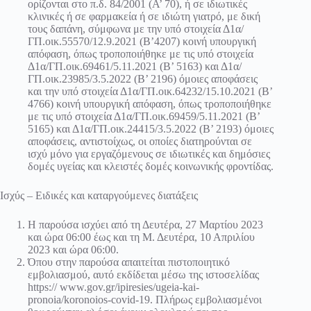
ορίζονται στο π.δ. 84/2001 (Α’ 70), ή σε ιδιωτικές
κλινικές ή σε φαρμακεία ή σε ιδιώτη γιατρό, με δική
τους δαπάνη, σύμφωνα με την υπό στοιχεία Δ1α/
ΓΠ.οικ.55570/12.9.2021 (Β’4207) κοινή υπουργική
απόφαση, όπως τροποποιήθηκε με τις υπό στοιχεία
Δ1α/ΓΠ.οικ.69461/5.11.2021 (Β’ 5163) και Δ1α/
ΓΠ.οικ.23985/3.5.2022 (Β’ 2196) όμοιες αποφάσεις
και την υπό στοιχεία Δ1α/ΓΠ.οικ.64232/15.10.2021 (Β’
4766) κοινή υπουργική απόφαση, όπως τροποποιήθηκε
με τις υπό στοιχεία Δ1α/ΓΠ.οικ.69459/5.11.2021 (Β’
5165) και Δ1α/ΓΠ.οικ.24415/3.5.2022 (Β’ 2193) όμοιες
αποφάσεις, αντιστοίχως, οι οποίες διατηρούνται σε
ισχύ μόνο για εργαζόμενους σε ιδιωτικές και δημόσιες
δομές υγείας και κλειστές δομές κοινωνικής φροντίδας.
Ισχύς – Ειδικές και καταργούμενες διατάξεις
Η παρούσα ισχύει από τη Δευτέρα, 27 Μαρτίου 2023
και ώρα 06:00 έως και τη Μ. Δευτέρα, 10 Απριλίου
2023 και ώρα 06:00.
Όπου στην παρούσα απαιτείται πιστοποιητικό
εμβολιασμού, αυτό εκδίδεται μέσω της ιστοσελίδας
https:// www.gov.gr/ipiresies/ugeia-kai-
pronoia/koronoios-covid-19. Πλήρως εμβολιασμένοι