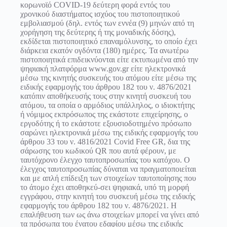
κορωνοϊό COVID-19 δεύτερη φορά εντός του
χρονικού διαστήματος ισχύος του πιστοποιητικού
εμβολιασμού (δηλ. εντός των εννέα (9) μηνών από τη
χορήγηση της δεύτερης ή της μοναδικής δόσης),
εκδίδεται πιστοποιητικό επαναμόλυνσης, το οποίο έχει
διάρκεια εκατόν ογδόντα (180) ημέρες. Τα ανωτέρω
πιστοποιητικά επιδεικνύονται είτε εκτυπωμένα από την
ψηφιακή πλατφόρμα www.gov.gr είτε ηλεκτρονικά
μέσω της κινητής συσκευής του ατόμου είτε μέσω της
ειδικής εφαρμογής του άρθρου 182 του ν. 4876/2021
κατόπιν αποθήκευσής τους στην κινητή συσκευή του
ατόμου, τα οποία ο αρμόδιος υπάλληλος, ο ιδιοκτήτης
ή νόμιμος εκπρόσωπος της εκάστοτε επιχείρησης, ο
εργοδότης ή το εκάστοτε εξουσιοδοτημένο πρόσωπο
σαρώνει ηλεκτρονικά μέσω της ειδικής εφαρμογής του
άρθρου 33 του ν. 4816/2021 Covid Free GR, δια της
σάρωσης του κωδικού QR που αυτά φέρουν, με
ταυτόχρονο έλεγχο ταυτοπροσωπίας του κατόχου. Ο
έλεγχος ταυτοπροσωπίας δύναται να πραγματοποιείται
και με απλή επίδειξη των στοιχείων ταυτοποίησης που
το άτομο έχει αποθηκεύ-σει ψηφιακά, υπό τη μορφή
εγγράφου, στην κινητή του συσκευή μέσω της ειδικής
εφαρμογής του άρθρου 182 του ν. 4876/2021. Η
επαλήθευση των ως άνω στοιχείων μπορεί να γίνει από
τα πρόσωπα του ένατου εδαφίου μέσω της ειδικής