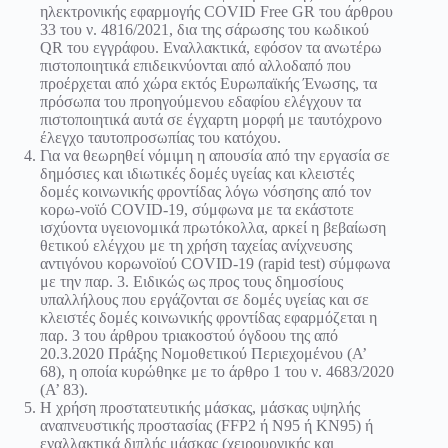
ηλεκτρονικής εφαρμογής COVID Free GR του άρθρου
33 του ν. 4816/2021, δια της σάρωσης του κωδικού
QR του εγγράφου. Εναλλακτικά, εφόσον τα ανωτέρω
πιστοποιητικά επιδεικνύονται από αλλοδαπό που
προέρχεται από χώρα εκτός Ευρωπαϊκής Ένωσης, τα
πρόσωπα του προηγούμενου εδαφίου ελέγχουν τα
πιστοποιητικά αυτά σε έγχαρτη μορφή με ταυτόχρονο
έλεγχο ταυτοπροσωπίας του κατόχου.
Για να θεωρηθεί νόμιμη η απουσία από την εργασία σε
δημόσιες και ιδιωτικές δομές υγείας και κλειστές
δομές κοινωνικής φροντίδας λόγω νόσησης από τον
κορω-νοϊό COVID-19, σύμφωνα με τα εκάστοτε
ισχύοντα υγειονομικά πρωτόκολλα, αρκεί η βεβαίωση
θετικού ελέγχου με τη χρήση ταχείας ανίχνευσης
αντιγόνου κορωνοϊού COVID-19 (rapid test) σύμφωνα
με την παρ. 3. Ειδικώς ως προς τους δημοσίους
υπαλλήλους που εργάζονται σε δομές υγείας και σε
κλειστές δομές κοινωνικής φροντίδας εφαρμόζεται η
παρ. 3 του άρθρου τριακοστού όγδοου της από
20.3.2020 Πράξης Νομοθετικού Περιεχομένου (Α’
68), η οποία κυρώθηκε με το άρθρο 1 του ν. 4683/2020
(Α’ 83).
Η χρήση προστατευτικής μάσκας, μάσκας υψηλής
αναπνευστικής προστασίας (FFP2 ή N95 ή ΚΝ95) ή
εναλλακτικά διπλής μάσκας (χειρουργικής και