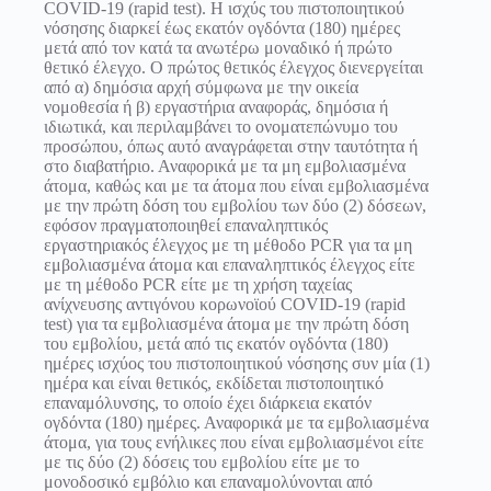
COVID-19 (rapid test). Η ισχύς του πιστοποιητικού
νόσησης διαρκεί έως εκατόν ογδόντα (180) ημέρες
μετά από τον κατά τα ανωτέρω μοναδικό ή πρώτο
θετικό έλεγχο. Ο πρώτος θετικός έλεγχος διενεργείται
από α) δημόσια αρχή σύμφωνα με την οικεία
νομοθεσία ή β) εργαστήρια αναφοράς, δημόσια ή
ιδιωτικά, και περιλαμβάνει το ονοματεπώνυμο του
προσώπου, όπως αυτό αναγράφεται στην ταυτότητα ή
στο διαβατήριο. Αναφορικά με τα μη εμβολιασμένα
άτομα, καθώς και με τα άτομα που είναι εμβολιασμένα
με την πρώτη δόση του εμβολίου των δύο (2) δόσεων,
εφόσον πραγματοποιηθεί επαναληπτικός
εργαστηριακός έλεγχος με τη μέθοδο PCR για τα μη
εμβολιασμένα άτομα και επαναληπτικός έλεγχος είτε
με τη μέθοδο PCR είτε με τη χρήση ταχείας
ανίχνευσης αντιγόνου κορωνοϊού COVID-19 (rapid
test) για τα εμβολιασμένα άτομα με την πρώτη δόση
του εμβολίου, μετά από τις εκατόν ογδόντα (180)
ημέρες ισχύος του πιστοποιητικού νόσησης συν μία (1)
ημέρα και είναι θετικός, εκδίδεται πιστοποιητικό
επαναμόλυνσης, το οποίο έχει διάρκεια εκατόν
ογδόντα (180) ημέρες. Αναφορικά με τα εμβολιασμένα
άτομα, για τους ενήλικες που είναι εμβολιασμένοι είτε
με τις δύο (2) δόσεις του εμβολίου είτε με το
μονοδοσικό εμβόλιο και επαναμολύνονται από