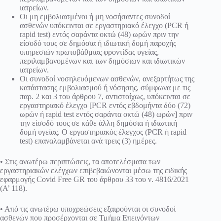
ιατρείων.
Οι μη εμβολιασμένοι ή μη νοσήσαντες συνοδοί
ασθενών υπόκεινται σε εργαστηριακό έλεγχο (PCR ή
rapid test) εντός σαράντα οκτώ (48) ωρών πριν την
είσοδό τους σε δημόσια ή ιδιωτική δομή παροχής
υπηρεσιών πρωτοβάθμιας φροντίδας υγείας,
περιλαμβανομένων και των δημόσιων και ιδιωτικών
ιατρείων.
Oι συνοδοί νοσηλευόμενων ασθενών, ανεξαρτήτως της
κατάστασης εμβολιασμού ή νόσησης, σύμφωνα με τις
παρ. 2 και 3 του άρθρου 7, αντιστοίχως, υπόκεινται σε
εργαστηριακό έλεγχο [PCR εντός εβδομήντα δύο (72)
ωρών ή rapid test εντός σαράντα οκτώ (48) ωρών] πριν
την είσοδό τους σε κάθε άλλη δημόσια ή ιδιωτική
δομή υγείας. Ο εργαστηριακός έλεγχος (PCR ή rapid
test) επαναλαμβάνεται ανά τρεις (3) ημέρες.
• Στις ανωτέρω περιπτώσεις, τα αποτελέσματα των
εργαστηριακών ελέγχων επιβεβαιώνονται μέσω της ειδικής
εφαρμογής Covid Free GR του άρθρου 33 του ν. 4816/2021
(Α’ 118).
• Από τις ανωτέρω υποχρεώσεις εξαιρούνται οι συνοδοί
ασθενών που προσέρχονται σε Τμήμα Επειγόντων