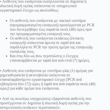
• Ασθενείς που εισάγονται-νοσηλεύονται σε δημόσια ή
ιδιωτική δομή υγείας υπόκεινται σε υποχρεωτικό
εργαστηριακό έλεγχο ως ακολούθως:
Οι ασθενείς που εισάγονται με τακτικό εισιτήριο
(προγραμματισμένη εισαγωγή) προσέρχονται με PCR
που διενεργήθηκε έως σαράντα οκτώ (48) ώρες πριν
την προγραμματισμένη εισαγωγή τους.
Οι ασθενείς που εισάγονται εκτάκτως (έκτακτη
εισαγωγή) υπόκεινται άμεσα σε rapid test και
παράλληλα σε PCR την πρώτη ημέρα της εισαγωγής-
νοσηλείας τους.
Και στις δύο ως άνω περιπτώσεις ο έλεγχος
επαναλαμβάνεται με rapid test ανά επτά (7) ημέρες.
• Ασθενείς που εισάγονται με εισιτήριο μίας (1) ημέρας για
χημειοθεραπεία ή ακτινοβολία υπόκεινται σε
επαναλαμβανόμενο εργαστηριακό έλεγχο [PCR ανά
εβδομήντα δύο (72) ώρες ή rapid test ανά σαράντα οκτώ (48)
ώρες] για κάθε ημέρα που εισάγονται.
• Από τις ανωτέρω υποχρεώσεις εξαιρούνται ασθενείς που
προσέρχονται σε δημόσια ή ιδιωτική δομή υγείας για την
αντιμετώπιση εκτάκτων περιστατικών.