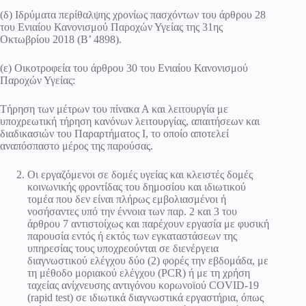
(δ) Ιδρύματα περίθαλψης χρονίως πασχόντων του άρθρου 28
του Ενιαίου Κανονισμού Παροχών Υγείας της 31ης
Οκτωβρίου 2018 (Β’ 4898).
(ε) Οικοτροφεία του άρθρου 30 του Ενιαίου Κανονισμού
Παροχών Υγείας:
Τήρηση των μέτρων του πίνακα Α και λειτουργία με
υποχρεωτική τήρηση κανόνων λειτουργίας, απαιτήσεων και
διαδικασιών του Παραρτήματος Ι, το οποίο αποτελεί
αναπόσπαστο μέρος της παρούσας.
Οι εργαζόμενοι σε δομές υγείας και κλειστές δομές
κοινωνικής φροντίδας του δημοσίου και ιδιωτικού
τομέα που δεν είναι πλήρως εμβολιασμένοι ή
νοσήσαντες υπό την έννοια των παρ. 2 και 3 του
άρθρου 7 αντιστοίχως και παρέχουν εργασία με φυσική
παρουσία εντός ή εκτός των εγκαταστάσεων της
υπηρεσίας τους υποχρεούνται σε διενέργεια
διαγνωστικού ελέγχου δύο (2) φορές την εβδομάδα, με
τη μέθοδο μοριακού ελέγχου (PCR) ή με τη χρήση
ταχείας ανίχνευσης αντιγόνου κορωνοϊού COVID-19
(rapid test) σε ιδιωτικά διαγνωστικά εργαστήρια, όπως