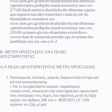
www.moh.gov.gr/articles/health/dieythynsh-dhmosias-
ygieinhs/metra-prolhpshs-enanti-koronoioy-sars-cov-
2/7108-lhpsh-metrwn-diasfalishs-ths-dhmosias-ygeias-
apo-iogeneis-kai-alles-loimwksei-s-kata-th-xrh sh-
klimatistikwn-monadwn και
www.moh.gov.gr/articles/health/dieythynsh-dhmosias -
ygieinhs/metra-prolhpshs-enanti-koronoioy-sars-cov-
2/8149-systaseis-gia-ton-eksaerismo-eswterikwn-
xwrwn-kata-th-xeimerinh-periodo-ypo-to-prisma-ths-
pandhmias-toy-ioy-sars-cov-2.
Β. ΜΕΤΡΑ ΠΡΟΣΤΑΣΙΑΣ ΑΝΑ ΠΕΔΙΟ
ΔΡΑΣΤΗΡΙΟΤΗΤΑΣ
Α/Α ΠΕΔΙΑ ΔΡΑΣΤΗΡΙΟΤΗΤΑΣ ΜΕΤΡΑ ΠΡΟΣΤΑΣΙΑΣ
Νοσοκομεία, κλινικές, ιατρεία, διαγνωστικά κέντρα και
κέντρα αποκατάστασης
• Για το ανεμβολίαστο ιατρικό, παραϊατρικό,
νοσηλευτικό, διοικητικό και υποστηρικτικό προσωπικό
που επιστρέφει στις δομές του παρόντος μετά τη λήξη
ισχύος του άρθρου 206 του ν. 4820/2021 (Α’ 130)
ισχύουν τα εξής μέτρα: