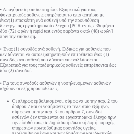
• Απαγόρευση επισκεπτηρίου. Εξαιρετικά για τους
ψυχιατρικούς ασθενείς επιτρέπεται το επισκεπτήριο με
έναν(1) επισκέπτη ανά ασθενή υπό την προϋπόθεση
διενέργειας εργαστηριακού ελέγχου [PCR εντός εβδομήντα
δύο (72) ωρών ή rapid test εντός σαράντα οκτώ (48) ωρών]
πριν την επίσκεψη.
• Ένας (1) συνοδός ανά ασθενή. Ειδικώς για ασθενείς που
δεν δύνανται να αυτοεξυπηρετηθούν επιτρέπεται ένας (1)
συνοδός ανά ασθενή που δύναται να εναλλάσσεται.
Εξαιρετικά για τους παιδιατρικούς ασθενείς επιτρέπονται έως
δύο (2) συνοδοί.
• Για τους συνοδούς ασθενών ή νοσηλευόμενων ασθενών
ισχύουν οι εξής προϋποθέσεις:
Οι πλήρως εμβολιασμένοι, σύμφωνα με την παρ. 2 του
άρθρου 7 και οι νοσήσαντες το τελευταίο εξάμηνο,
σύμφωνα με την παρ. 3 του άρθρου 7, συνοδοί
ασθενών δεν υπόκεινται σε εργαστηριακό έλεγχο πριν
την είσοδό τους σε δημόσια ή ιδιωτική δομή παροχής
υπηρεσιών πρωτοβάθμιας φροντίδας υγείας,
περιλαμβανομένων και των δημόσιων και ιδιωτικών