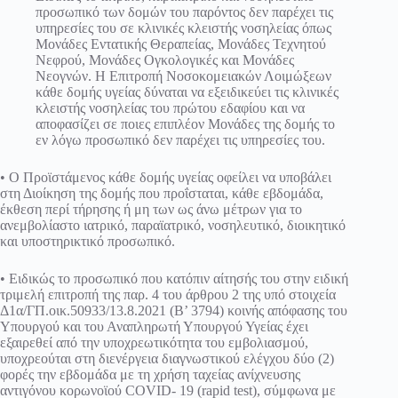
προσωπικό των δομών του παρόντος δεν παρέχει τις
υπηρεσίες του σε κλινικές κλειστής νοσηλείας όπως
Μονάδες Εντατικής Θεραπείας, Μονάδες Τεχνητού
Νεφρού, Μονάδες Ογκολογικές και Μονάδες
Νεογνών. Η Επιτροπή Νοσοκομειακών Λοιμώξεων
κάθε δομής υγείας δύναται να εξειδικεύει τις κλινικές
κλειστής νοσηλείας του πρώτου εδαφίου και να
αποφασίζει σε ποιες επιπλέον Μονάδες της δομής το
εν λόγω προσωπικό δεν παρέχει τις υπηρεσίες του.
• Ο Προϊστάμενος κάθε δομής υγείας οφείλει να υποβάλει
στη Διοίκηση της δομής που προΐσταται, κάθε εβδομάδα,
έκθεση περί τήρησης ή μη των ως άνω μέτρων για το
ανεμβολίαστο ιατρικό, παραϊατρικό, νοσηλευτικό, διοικητικό
και υποστηρικτικό προσωπικό.
• Ειδικώς το προσωπικό που κατόπιν αίτησής του στην ειδική
τριμελή επιτροπή της παρ. 4 του άρθρου 2 της υπό στοιχεία
Δ1α/ΓΠ.οικ.50933/13.8.2021 (Β’ 3794) κοινής απόφασης του
Υπουργού και του Αναπληρωτή Υπουργού Υγείας έχει
εξαιρεθεί από την υποχρεωτικότητα του εμβολιασμού,
υποχρεούται στη διενέργεια διαγνωστικού ελέγχου δύο (2)
φορές την εβδομάδα με τη χρήση ταχείας ανίχνευσης
αντιγόνου κορωνοϊού COVID- 19 (rapid test), σύμφωνα με