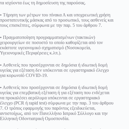
τα ισχύοντα έως τη δημοσίευση της παρούσας.
• Τήρηση των μέτρων του πίνακα Α και υποχρεωτική χρήση
προστατευτικής μάσκας από το προσωπικό, τους ασθενείς και
τους επισκέπτες, σύμφωνα με την παρ. 5 του άρθρου 7.
• Πραγματοποίηση προγραμματισμένων (τακτικών)
χειρουργείων σε ποσοστό το οποίο καθορίζεται από τον
εκάστοτε υγειονομικό σχηματισμό (Νοσοκομεία,
Υγειονομικές Περιφέρειες κ.λπ.).
• Ασθενείς που προσέρχονται σε δημόσια ή ιδιωτική δομή
υγείας για εξέταση δεν υπόκεινται σε εργαστηριακό έλεγχο
για κορωνοϊό COVID-19.
• Ασθενείς που προσέρχονται σε δημόσια ή ιδιωτική δομή
υγείας για επεμβατική εξέταση ή για εξέταση που ενδέχεται
να προκαλέσει αερόλυμα υπόκεινται σε εργαστηριακό
έλεγχο (PCR ή rapid test) σύμφωνα με την παρ. 3 του άρθρου
7. Ο τρόπος εφαρμογής του παρόντος εξειδικεύεται,
αντιστοίχως, από τον Πανελλήνιο Ιατρικό Σύλλογο και την
Ελληνική Οδοντιατρική Ομοσπονδία.