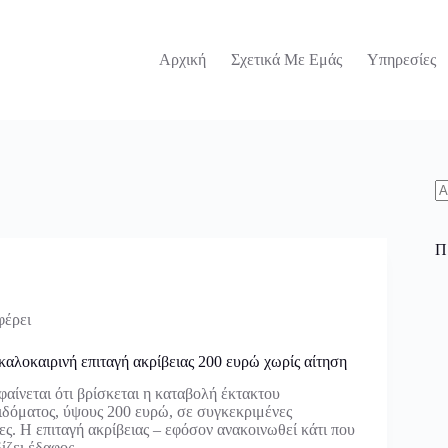
Αρχική
Σχετικά Με Εμάς
Υπηρεσίες
N
re
Π
φέρει
αλοκαιρινή επιταγή ακρίβειας 200 ευρώ χωρίς αίτηση
αίνεται ότι βρίσκεται η καταβολή έκτακτου
ιδόματος, ύψους 200 ευρώ, σε συγκεκριμένες
ες. Η επιταγή ακρίβειας – εφόσον ανακοινωθεί κάτι που
ρδίζει έδαφος…