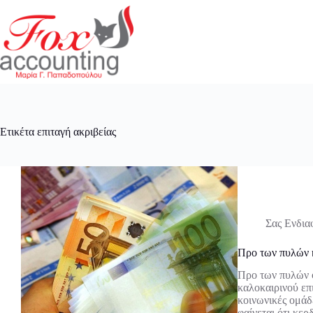
Μετάβαση
στο
περιεχόμενο
Ετικέτα
επιταγή ακριβείας
Σας Ενδια
Προ των πυλών κ
Προ των πυλών φ
καλοκαιρινού επ
κοινωνικές ομάδ
φαίνεται ότι κε