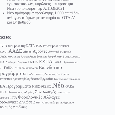
εγκαταστάσεων, κυρώσεις και πρόστιμα –
Νέα τροποποίηση της Α.1169/2021
Νέο πρόγραμμα πρόσληψης 1.000 επιπλέον
ανέργων ατόμων με αναπηρία σε ΟΤΑ Α’
και Β’ βαθμού
τικέτες
myDATA
fuel pass
Power pass
OVID
POS
Voucher
ΑΑΔΕ
Αγρότες
εργοι
Αίτηση
Αθλητικά σωματεία
λάζω συσκευή
Ασφαλιστική ενημερότητα
Ανακυκλώνω Συσκευή
ΕΣΠΑ
Δίπλωμα
Δωρεάν
ΕΝΦΙΑ
Εξοικονομώ
ΥΠΑ
ΕΦΚΑ
Επενδυτικά
Επίδομα
21
Επίδομα παιδιού
ρογράμματα
Επιδοτούμενες Διακοπές
Επιδόματα
Θέσεις Εργασίας
ιστρεπτέα προκαταβολή
Κοινωνικός τουρισμός
Νέα
ΕΑ Προγράμματα
ΟΑΕΔ
ΝΕΕΣ ΘΕΣΕΙΣ
Συναλλαγές
Οικονομικές ειδήσεις
Ταυτότητα
ΠΕΚΑ
Φορολογικές Αλλαγές
ΦΠΑ
υρισμός
ορολογικές Δηλώσεις
αιτήσεις
πρόγραμμα
καύσιμα
υρισμός για όλους