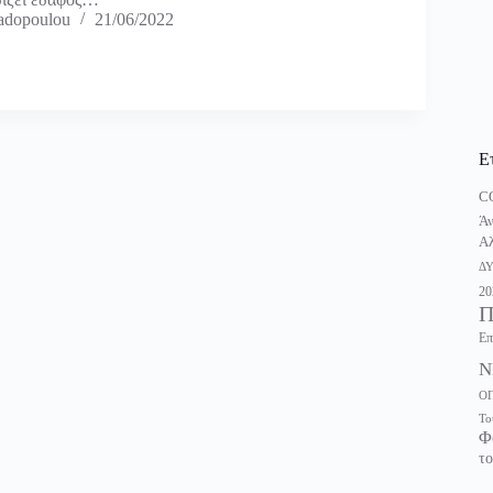
adopoulou
21/06/2022
Ε
C
Άν
Αλ
Δ
20
Π
Επ
Ν
Ο
Το
Φ
το