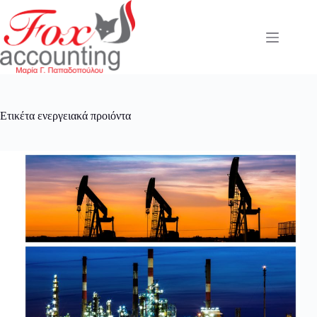
Μετάβαση
στο
περιεχόμενο
Ετικέτα
ενεργειακά προιόντα