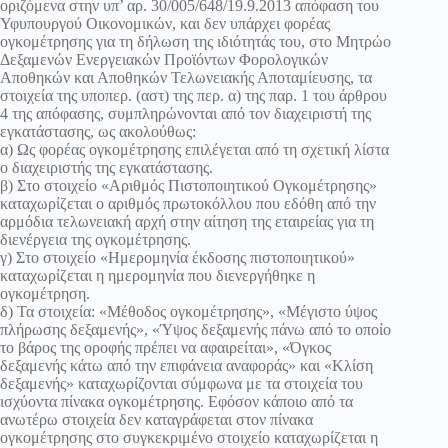
οριζόμενα στην υπ’ αρ. 30/005/648/19.9.2013 απόφαση του
Υφυπουργού Οικονομικών, και δεν υπάρχει φορέας
ογκομέτρησης για τη δήλωση της ιδιότητάς του, στο Μητρώο
Δεξαμενών Ενεργειακών Προϊόντων Φορολογικών
Αποθηκών και Αποθηκών Τελωνειακής Αποταμίευσης, τα
στοιχεία της υποπερ. (αστ) της περ. α) της παρ. 1 του άρθρου
4 της απόφασης, συμπληρώνονται από τον διαχειριστή της
εγκατάστασης, ως ακολούθως:
α) Ως φορέας ογκομέτρησης επιλέγεται από τη σχετική λίστα
ο διαχειριστής της εγκατάστασης.
β) Στο στοιχείο «Αριθμός Πιστοποιητικού Ογκομέτρησης»
καταχωρίζεται ο αριθμός πρωτοκόλλου που εδόθη από την
αρμόδια τελωνειακή αρχή στην αίτηση της εταιρείας για τη
διενέργεια της ογκομέτρησης.
γ) Στο στοιχείο «Ημερομηνία έκδοσης πιστοποιητικού»
καταχωρίζεται η ημερομηνία που διενεργήθηκε η
ογκομέτρηση.
δ) Τα στοιχεία: «Μέθοδος ογκομέτρησης», «Μέγιστο ύψος
πλήρωσης δεξαμενής», «Ύψος δεξαμενής πάνω από το οποίο
το βάρος της οροφής πρέπει να αφαιρείται», «Όγκος
δεξαμενής κάτω από την επιφάνεια αναφοράς» και «Κλίση
δεξαμενής» καταχωρίζονται σύμφωνα με τα στοιχεία του
ισχύοντα πίνακα ογκομέτρησης. Εφόσον κάποιο από τα
ανωτέρω στοιχεία δεν καταγράφεται στον πίνακα
ογκομέτρησης στο συγκεκριμένο στοιχείο καταχωρίζεται η