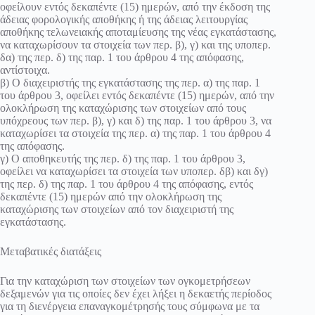
οφείλουν εντός δεκαπέντε (15) ημερών, από την έκδοση της
άδειας φορολογικής αποθήκης ή της άδειας λειτουργίας
αποθήκης τελωνειακής αποταμίευσης της νέας εγκατάστασης,
να καταχωρίσουν τα στοιχεία των περ. β), γ) και της υποπερ.
δα) της περ. δ) της παρ. 1 του άρθρου 4 της απόφασης,
αντίστοιχα.
β) Ο διαχειριστής της εγκατάστασης της περ. α) της παρ. 1
του άρθρου 3, οφείλει εντός δεκαπέντε (15) ημερών, από την
ολοκλήρωση της καταχώρισης των στοιχείων από τους
υπόχρεους των περ. β), γ) και δ) της παρ. 1 του άρθρου 3, να
καταχωρίσει τα στοιχεία της περ. α) της παρ. 1 του άρθρου 4
της απόφασης.
γ) Ο αποθηκευτής της περ. δ) της παρ. 1 του άρθρου 3,
οφείλει να καταχωρίσει τα στοιχεία των υποπερ. δβ) και δγ)
της περ. δ) της παρ. 1 του άρθρου 4 της απόφασης, εντός
δεκαπέντε (15) ημερών από την ολοκλήρωση της
καταχώρισης των στοιχείων από τον διαχειριστή της
εγκατάστασης.
Μεταβατικές διατάξεις
Για την καταχώριση των στοιχείων των ογκομετρήσεων
δεξαμενών για τις οποίες δεν έχει λήξει η δεκαετής περίοδος
για τη διενέργεια επαναγκομέτρησής τους σύμφωνα με τα