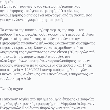
τιμή «0».
ε) Στη θέση εισαγωγής του αρχείου πιστοποιητικού
ογκομέτρησης, εισάγεται σε μορφή pdf) ο πίνακας
ογκομέτρησης ο οποίος έχει υπογραφεί από τη συσταθείσα
για την εν λόγω ογκομέτρηση, επιτροπή.
Τα στοιχεία της υποπερ. αγ) της περ. α) της παρ. 1 του
άρθρου 4 της απόφασης, όσον αφορά την Υπεύθυνη Δήλωση
Εγκαταστάτη συστήματος εισροών εκροών και την
Ημερομηνία Υπεύθυνης Δήλωσης Εγκαταστάτη συστήματος
εισροών εκροών, οφείλουν να καταχωρηθούν από το
διαχειριστή της εγκατάστασης εντός είκοσι (20) ημερών από
την έναρξη της παραγωγικής λειτουργίας των
ολοκληρωμένων συστημάτων παρακολούθησης εισροών
εκροών, σύμφωνα με τα οριζόμενα στα άρθρα 8 και 14 της
υπό στοιχεία Α.1230/2021 κοινής απόφασης Υπουργών
Οικονομικών, Ανάπτυξης και Επενδύσεων, Επικρατείας και
του Διοικητή ΑΑΔΕ.
Έναρξη ισχύος
Η απόφαση ισχύει από την ημερομηνία έναρξης λειτουργίας
της νέας ηλεκτρονικής εφαρμογής του Μητρώου Δεξαμενών
Ενεργειακών Προϊόντων Φορολογικών Αποθηκών και