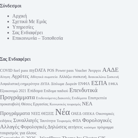
Σύνδεσμοι
Αρχική
Σχετικά Με Εμάς
Υπηρεσίες
Σας Ενδιαφέρει
Επικοινωνία – Τοποθεσία
Σας Ενδιαφέρει
ΑΑΔΕ
myDATA
fuel pass
Power pass
COVID
POS
Άνεργοι
Voucher
Αγρότες
Αλλάζω συσκευή
Αίτηση
Αθλητικά σωματεία
Ανακυκλώνω Συσκευή
ΕΣΠΑ
Ασφαλιστική ενημερότητα
Δίπλωμα
Δωρεάν
ΕΝΦΙΑ
ΔΥΠΑ
ΕΦΚΑ
Επενδυτικά
Επίδομα
Εξοικονομώ 2021
Επίδομα παιδιού
Προγράμματα
Επιστρεπτέα
Επιδοτούμενες Διακοπές
Επιδόματα
ΝΕΑ
Θέσεις Εργασίας
προκαταβολή
Κοινωνικός τουρισμός
Νέα
Προγράμματα
ΟΑΕΔ
ΝΕΕΣ ΘΕΣΕΙΣ
Οικονομικές
ΟΠΕΚΑ
Φορολογικές
Συναλλαγές
ΦΠΑ
ειδήσεις
Ταυτότητα
Τουρισμός
Αλλαγές
Φορολογικές Δηλώσεις
αιτήσεις
πρόγραμμα
καύσιμα
τουρισμός για όλους