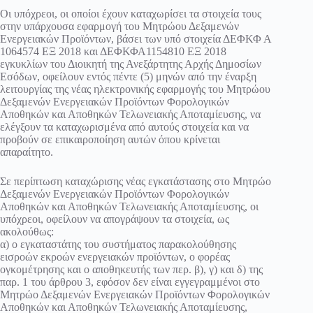
Οι υπόχρεοι, οι οποίοι έχουν καταχωρίσει τα στοιχεία τους
στην υπάρχουσα εφαρμογή του Μητρώου Δεξαμενών
Ενεργειακών Προϊόντων, βάσει των υπό στοιχεία ΔΕΦΚΦ Α
1064574 ΕΞ 2018 και ΔΕΦΚΦΑ1154810 ΕΞ 2018
εγκυκλίων του Διοικητή της Ανεξάρτητης Αρχής Δημοσίων
Εσόδων, οφείλουν εντός πέντε (5) μηνών από την έναρξη
λειτουργίας της νέας ηλεκτρονικής εφαρμογής του Μητρώου
Δεξαμενών Ενεργειακών Προϊόντων Φορολογικών
Αποθηκών και Αποθηκών Τελωνειακής Αποταμίευσης, να
ελέγξουν τα καταχωρισμένα από αυτούς στοιχεία και να
προβούν σε επικαιροποίηση αυτών όπου κρίνεται
απαραίτητο.
Σε περίπτωση καταχώρισης νέας εγκατάστασης στο Μητρώο
Δεξαμενών Ενεργειακών Προϊόντων Φορολογικών
Αποθηκών και Αποθηκών Τελωνειακής Αποταμίευσης, οι
υπόχρεοι, οφείλουν να απογράψουν τα στοιχεία, ως
ακολούθως:
α) ο εγκαταστάτης του συστήματος παρακολούθησης
εισροών εκροών ενεργειακών προϊόντων, ο φορέας
ογκομέτρησης και ο αποθηκευτής των περ. β), γ) και δ) της
παρ. 1 του άρθρου 3, εφόσον δεν είναι εγγεγραμμένοι στο
Μητρώο Δεξαμενών Ενεργειακών Προϊόντων Φορολογικών
Αποθηκών και Αποθηκών Τελωνειακής Αποταμίευσης,