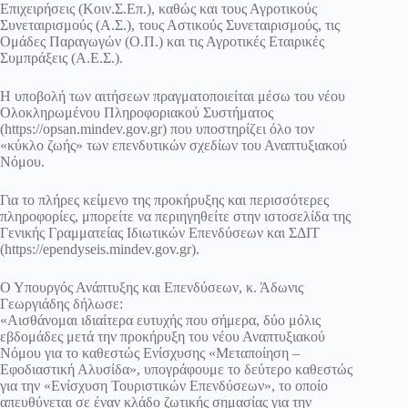
Επιχειρήσεις (Κοιν.Σ.Επ.), καθώς και τους Αγροτικούς
Συνεταιρισμούς (Α.Σ.), τους Αστικούς Συνεταιρισμούς, τις
Ομάδες Παραγωγών (Ο.Π.) και τις Αγροτικές Εταιρικές
Συμπράξεις (Α.Ε.Σ.).
Η υποβολή των αιτήσεων πραγματοποιείται μέσω του νέου
Ολοκληρωμένου Πληροφοριακού Συστήματος
(https://opsan.mindev.gov.gr) που υποστηρίζει όλο τον
«κύκλο ζωής» των επενδυτικών σχεδίων του Αναπτυξιακού
Νόμου.
Για το πλήρες κείμενο της προκήρυξης και περισσότερες
πληροφορίες, μπορείτε να περιηγηθείτε στην ιστοσελίδα της
Γενικής Γραμματείας Ιδιωτικών Επενδύσεων και ΣΔΙΤ
(https://ependyseis.mindev.gov.gr).
Ο Υπουργός Ανάπτυξης και Επενδύσεων, κ. Άδωνις
Γεωργιάδης δήλωσε:
«Αισθάνομαι ιδιαίτερα ευτυχής που σήμερα, δύο μόλις
εβδομάδες μετά την προκήρυξη του νέου Αναπτυξιακού
Νόμου για το καθεστώς Ενίσχυσης «Μεταποίηση –
Εφοδιαστική Αλυσίδα», υπογράφουμε το δεύτερο καθεστώς
για την «Ενίσχυση Τουριστικών Επενδύσεων», το οποίο
απευθύνεται σε έναν κλάδο ζωτικής σημασίας για την