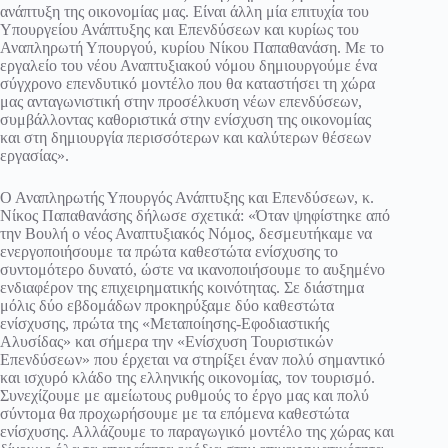
ανάπτυξη της οικονομίας μας. Είναι άλλη μία επιτυχία του
Υπουργείου Ανάπτυξης και Επενδύσεων και κυρίως του
Αναπληρωτή Υπουργού, κυρίου Νίκου Παπαθανάση. Με το
εργαλείο του νέου Αναπτυξιακού νόμου δημιουργούμε ένα
σύγχρονο επενδυτικό μοντέλο που θα καταστήσει τη χώρα
μας ανταγωνιστική στην προσέλκυση νέων επενδύσεων,
συμβάλλοντας καθοριστικά στην ενίσχυση της οικονομίας
και στη δημιουργία περισσότερων και καλύτερων θέσεων
εργασίας».
Ο Αναπληρωτής Υπουργός Ανάπτυξης και Επενδύσεων, κ.
Νίκος Παπαθανάσης δήλωσε σχετικά: «Όταν ψηφίστηκε από
την Βουλή ο νέος Αναπτυξιακός Νόμος, δεσμευτήκαμε να
ενεργοποιήσουμε τα πρώτα καθεστώτα ενίσχυσης το
συντομότερο δυνατό, ώστε να ικανοποιήσουμε το αυξημένο
ενδιαφέρον της επιχειρηματικής κοινότητας. Σε διάστημα
μόλις δύο εβδομάδων προκηρύξαμε δύο καθεστώτα
ενίσχυσης, πρώτα της «Μεταποίησης-Εφοδιαστικής
Αλυσίδας» και σήμερα την «Ενίσχυση Τουριστικών
Επενδύσεων» που έρχεται να στηρίξει έναν πολύ σημαντικό
και ισχυρό κλάδο της ελληνικής οικονομίας, τον τουρισμό.
Συνεχίζουμε με αμείωτους ρυθμούς το έργο μας και πολύ
σύντομα θα προχωρήσουμε με τα επόμενα καθεστώτα
ενίσχυσης. Αλλάζουμε το παραγωγικό μοντέλο της χώρας και