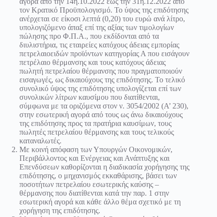
αγορά από την 14η.10.2022 έως την 31η.12.2022 από
τον Κρατικό Προϋπολογισμό. Το ύψος της επιδότησης
ανέρχεται σε είκοσι λεπτά (0,20) του ευρώ ανά λίτρο,
υπολογιζόμενο άπαξ επί της αξίας των τιμολογίων
πώλησης προ Φ.Π.Α., που εκδίδονται από τα
διυλιστήρια, τις εταιρείες κατόχους άδειας εμπορίας
πετρελαιοειδών προϊόντων κατηγορίας Α που εισάγουν
πετρέλαιο θέρμανσης και τους κατόχους άδειας
πωλητή πετρελαίου θέρμανσης που πραγματοποιούν
εισαγωγές, ως δικαιούχους της επιδότησης. Το τελικό
συνολικό ύψος της επιδότησης υπολογίζεται επί των
συνολικών λίτρων καυσίμου που διατίθενται,
σύμφωνα με τα οριζόμενα στον ν. 3054/2002 (Α’ 230),
στην εσωτερική αγορά από τους ως άνω δικαιούχους
της επιδότησης προς τα πρατήρια καυσίμων, τους
πωλητές πετρελαίου θέρμανσης και τους τελικούς
καταναλωτές.
Με κοινή απόφαση των Υπουργών Οικονομικών,
Περιβάλλοντος και Ενέργειας και Ανάπτυξης και
Επενδύσεων καθορίζονται η διαδικασία χορήγησης της
επιδότησης, ο μηχανισμός εκκαθάρισης, βάσει των
ποσοτήτων πετρελαίου εσωτερικής καύσης –
θέρμανσης που διατίθενται κατά την παρ. 1 στην
εσωτερική αγορά και κάθε άλλο θέμα σχετικό με τη
χορήγηση της επιδότησης.