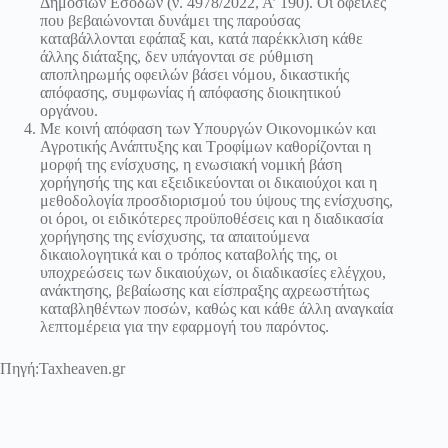
Δημοσίων Εσόδων (ν. 4978/2022, Α’ 190). Οι οφειλές
που βεβαιώνονται δυνάμει της παρούσας
καταβάλλονται εφάπαξ και, κατά παρέκκλιση κάθε
άλλης διάταξης, δεν υπάγονται σε ρύθμιση
αποπληρωμής οφειλών βάσει νόμου, δικαστικής
απόφασης, συμφωνίας ή απόφασης διοικητικού
οργάνου.
Με κοινή απόφαση των Υπουργών Οικονομικών και
Αγροτικής Ανάπτυξης και Τροφίμων καθορίζονται η
μορφή της ενίσχυσης, η ενωσιακή νομική βάση
χορήγησής της και εξειδικεύονται οι δικαιούχοι και η
μεθοδολογία προσδιορισμού του ύψους της ενίσχυσης,
οι όροι, οι ειδικότερες προϋποθέσεις και η διαδικασία
χορήγησης της ενίσχυσης, τα απαιτούμενα
δικαιολογητικά και ο τρόπος καταβολής της, οι
υποχρεώσεις των δικαιούχων, οι διαδικασίες ελέγχου,
ανάκτησης, βεβαίωσης και είσπραξης αχρεωστήτως
καταβληθέντων ποσών, καθώς και κάθε άλλη αναγκαία
λεπτομέρεια για την εφαρμογή του παρόντος.
Πηγή:Taxheaven.gr