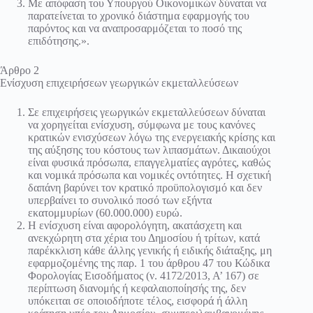
Με απόφαση του Υπουργού Οικονομικών δύναται να
παρατείνεται το χρονικό διάστημα εφαρμογής του
παρόντος και να αναπροσαρμόζεται το ποσό της
επιδότησης.».
Άρθρο 2
Ενίσχυση επιχειρήσεων γεωργικών εκμεταλλεύσεων
Σε επιχειρήσεις γεωργικών εκμεταλλεύσεων δύναται
να χορηγείται ενίσχυση, σύμφωνα με τους κανόνες
κρατικών ενισχύσεων λόγω της ενεργειακής κρίσης και
της αύξησης του κόστους των λιπασμάτων. Δικαιούχοι
είναι φυσικά πρόσωπα, επαγγελματίες αγρότες, καθώς
και νομικά πρόσωπα και νομικές οντότητες. Η σχετική
δαπάνη βαρύνει τον κρατικό προϋπολογισμό και δεν
υπερβαίνει το συνολικό ποσό των εξήντα
εκατομμυρίων (60.000.000) ευρώ.
Η ενίσχυση είναι αφορολόγητη, ακατάσχετη και
ανεκχώρητη στα χέρια του Δημοσίου ή τρίτων, κατά
παρέκκλιση κάθε άλλης γενικής ή ειδικής διάταξης, μη
εφαρμοζομένης της παρ. 1 του άρθρου 47 του Κώδικα
Φορολογίας Εισοδήματος (ν. 4172/2013, Α’ 167) σε
περίπτωση διανομής ή κεφαλαιοποίησής της, δεν
υπόκειται σε οποιοδήποτε τέλος, εισφορά ή άλλη