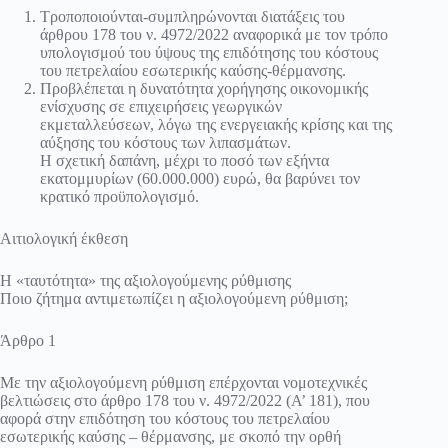
Τροποποιούνται-συμπληρώνονται διατάξεις του
άρθρου 178 του ν. 4972/2022 αναφορικά με τον τρόπο
υπολογισμού του ύψους της επιδότησης του κόστους
του πετρελαίου εσωτερικής καύσης-θέρμανσης.
Προβλέπεται η δυνατότητα χορήγησης οικονομικής
ενίσχυσης σε επιχειρήσεις γεωργικών
εκμεταλλεύσεων, λόγω της ενεργειακής κρίσης και της
αύξησης του κόστους των λιπασμάτων.
Η σχετική δαπάνη, μέχρι το ποσό των εξήντα
εκατομμυρίων (60.000.000) ευρώ, θα βαρύνει τον
κρατικό προϋπολογισμό.
Αιτιολογική έκθεση
Η «ταυτότητα» της αξιολογούμενης ρύθμισης
Ποιο ζήτημα αντιμετωπίζει η αξιολογούμενη ρύθμιση;
Άρθρο 1
Με την αξιολογούμενη ρύθμιση επέρχονται νομοτεχνικές
βελτιώσεις στο άρθρο 178 του ν. 4972/2022 (Α’ 181), που
αφορά στην επιδότηση του κόστους του πετρελαίου
εσωτερικής καύσης – θέρμανσης, με σκοπό την ορθή