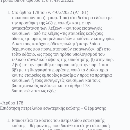
Τροποποίηση άρθρου 178 ν. 4972/2022
Στο άρθρο 178 του ν. 4972/2022 (Α’ 181)
τροποποιούνται α) η παρ. 1 αα) στο δεύτερο εδάφιο με
την προσθήκη της λέξης «άπαξ» και με την
αντικατάσταση των λέξεων «και τους εισαγωγείς
καυσίμων» από τις λέξεις «τις εταιρείες κατόχους
άδειας εμπορίας πετρελαιοειδών προϊόντων κατηγορίας
Α και τους κατόχους άδειας πωλητή πετρελαίου
θέρμανσης που πραγματοποιούν εισαγωγές», αβ) στο
τρίτο εδάφιο, ως προς τον τρόπο υπολογισμού του
τελικού συνολικού ύψους της επιδότησης, β) στην παρ.
2 βα) με την προσθήκη παραπομπής στην παρ. 1 και
ββ) με τη διαγραφή της φράσης «από τα διυλιστήρια
και τις εταιρείες εμπορίας καυσίμων προς τα πρατήρια
καυσίμων ή τους εισαγωγείς καυσίμων και τους
βιομηχανικούς πελάτες» και το άρθρο 178
διαμορφώνεται ως εξής:
«Άρθρο 178
Επιδότηση πετρελαίου εσωτερικής καύσης – Θέρμανσης
Επιδοτείται το κόστος του πετρελαίου εσωτερικής
καύσης – θέρμανσης, που διατίθεται στην εσωτερική