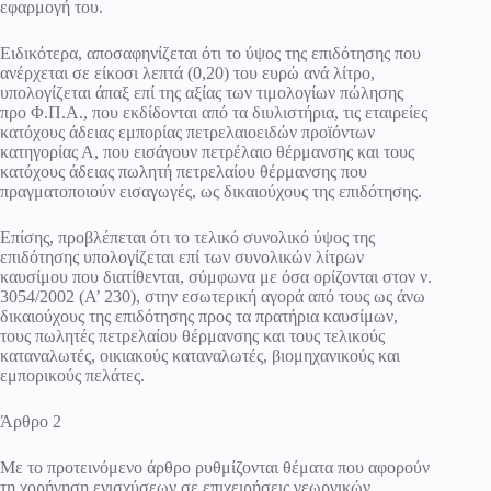
εφαρμογή του.
Ειδικότερα, αποσαφηνίζεται ότι το ύψος της επιδότησης που
ανέρχεται σε είκοσι λεπτά (0,20) του ευρώ ανά λίτρο,
υπολογίζεται άπαξ επί της αξίας των τιμολογίων πώλησης
προ Φ.Π.Α., που εκδίδονται από τα διυλιστήρια, τις εταιρείες
κατόχους άδειας εμπορίας πετρελαιοειδών προϊόντων
κατηγορίας Α, που εισάγουν πετρέλαιο θέρμανσης και τους
κατόχους άδειας πωλητή πετρελαίου θέρμανσης που
πραγματοποιούν εισαγωγές, ως δικαιούχους της επιδότησης.
Επίσης, προβλέπεται ότι το τελικό συνολικό ύψος της
επιδότησης υπολογίζεται επί των συνολικών λίτρων
καυσίμου που διατίθενται, σύμφωνα με όσα ορίζονται στον ν.
3054/2002 (Α’ 230), στην εσωτερική αγορά από τους ως άνω
δικαιούχους της επιδότησης προς τα πρατήρια καυσίμων,
τους πωλητές πετρελαίου θέρμανσης και τους τελικούς
καταναλωτές, οικιακούς καταναλωτές, βιομηχανικούς και
εμπορικούς πελάτες.
Άρθρο 2
Με το προτεινόμενο άρθρο ρυθμίζονται θέματα που αφορούν
τη χορήγηση ενισχύσεων σε επιχειρήσεις γεωργικών