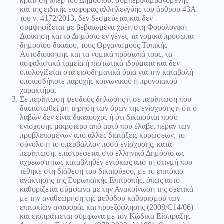
κράτηση υπέρ του Δημοσίου, συμπεριλαμβανομένης
και της ειδικής εισφοράς αλληλεγγύης του άρθρου 43Α
του ν. 4172/2013, δεν δεσμεύεται και δεν
συμψηφίζεται με βεβαιωμένα χρέη στη Φορολογική
Διοίκηση και το Δημόσιο εν γένει, τα νομικά πρόσωπα
δημοσίου δικαίου, τους Οργανισμούς Τοπικής
Αυτοδιοίκησης και τα νομικά πρόσωπά τους, τα
ασφαλιστικά ταμεία ή πιστωτικά ιδρύματα και δεν
υπολογίζεται στα εισοδηματικά όρια για την καταβολή
οποιοσδήποτε παροχής κοινωνικού ή προνοιακού
χαρακτήρα.
Σε περίπτωση ψευδούς δήλωσης ή σε περίπτωση που
διαπιστωθεί μη τήρηση των όρων της ενίσχυσης ή ότι ο
λαβών δεν είναι δικαιούχος ή ότι δικαιούται ποσό
ενίσχυσης μικρότερο από αυτό που έλαβε, πέραν των
προβλεπομένων από άλλες διατάξεις κυρώσεων, το
σύνολο ή το υπερβάλλον ποσό ενίσχυσης, κατά
περίπτωση, επιστρέφεται στο ελληνικό Δημόσιο ως
αχρεωστήτως καταβληθέν εντόκως από τη στιγμή που
τέθηκε στη διάθεση του δικαιούχου, με το επιτόκιο
ανάκτησης της Ευρωπαϊκής Επιτροπής, όπως αυτό
καθορίζεται σύμφωνα με την Ανακοίνωσή της σχετικά
με την αναθεώρηση της μεθόδου καθορισμού των
επιτοκίων αναφοράς και προεξόφλησης (2008/C14/06)
και εισπράττεται σύμφωνα με τον Κώδικα Είσπραξης