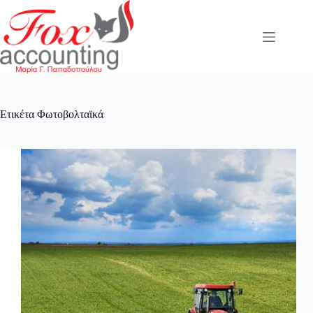
Μετάβαση
στο
περιεχόμενο
Ετικέτα
Φωτοβολταϊκά