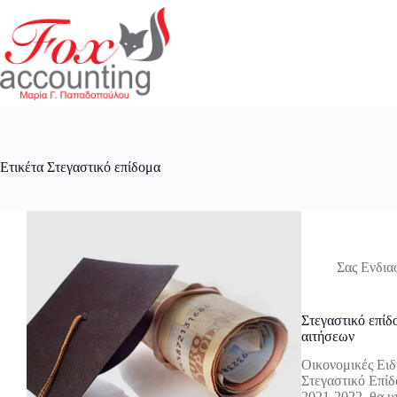
Μετάβαση
στο
περιεχόμενο
Ετικέτα
Στεγαστικό επίδομα
Σας Ενδια
Στεγαστικό επίδ
αιτήσεων
Οικονομικές Ειδ
Στεγαστικό Επίδ
2021-2022, θα υ