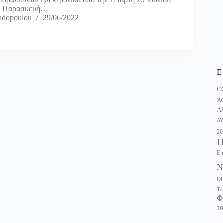
ην Παρασκευή…
adopoulou
29/06/2022
Ε
C
Άν
Αλ
Δ
20
Π
Επ
Ν
Ο
Το
Φ
το