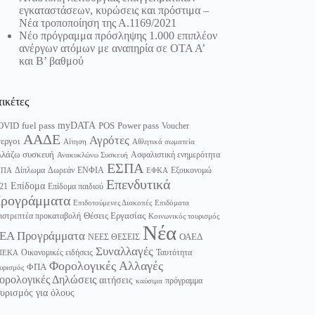
εγκαταστάσεων, κυρώσεις και πρόστιμα –
Νέα τροποποίηση της Α.1169/2021
Νέο πρόγραμμα πρόσληψης 1.000 επιπλέον
ανέργων ατόμων με αναπηρία σε ΟΤΑ Α’
και Β’ βαθμού
τικέτες
myDATA
fuel pass
Power pass
OVID
POS
Voucher
ΑΑΔΕ
Αγρότες
εργοι
Αίτηση
Αθλητικά σωματεία
λάζω συσκευή
Ασφαλιστική ενημερότητα
Ανακυκλώνω Συσκευή
ΕΣΠΑ
Δίπλωμα
Δωρεάν
ΕΝΦΙΑ
Εξοικονομώ
ΥΠΑ
ΕΦΚΑ
Επενδυτικά
Επίδομα
21
Επίδομα παιδιού
ρογράμματα
Επιδοτούμενες Διακοπές
Επιδόματα
Θέσεις Εργασίας
ιστρεπτέα προκαταβολή
Κοινωνικός τουρισμός
Νέα
ΕΑ Προγράμματα
ΟΑΕΔ
ΝΕΕΣ ΘΕΣΕΙΣ
Συναλλαγές
Οικονομικές ειδήσεις
Ταυτότητα
ΠΕΚΑ
Φορολογικές Αλλαγές
ΦΠΑ
υρισμός
ορολογικές Δηλώσεις
αιτήσεις
πρόγραμμα
καύσιμα
υρισμός για όλους