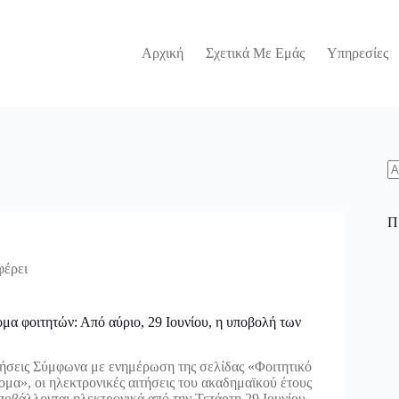
Αρχική
Σχετικά Με Εμάς
Υπηρεσίες
N
re
Π
φέρει
ομα φοιτητών: Από αύριο, 29 Ιουνίου, η υποβολή των
ήσεις Σύμφωνα με ενημέρωση της σελίδας «Φοιτητικό
ομα», οι ηλεκτρονικές αιτήσεις του ακαδημαϊκού έτους
ποβάλλονται ηλεκτρονικά από την Τετάρτη 29 Ιουνίου