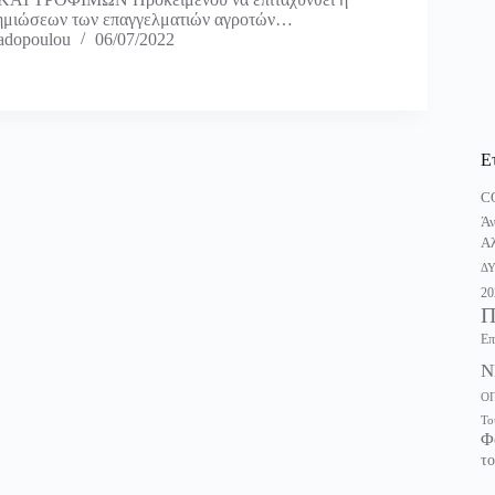
ζημιώσεων των επαγγελματιών αγροτών…
adopoulou
06/07/2022
Ε
C
Άν
Αλ
Δ
20
Π
Επ
Ν
Ο
Το
Φ
το