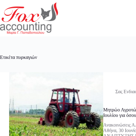
Μετάβαση
στο
περιεχόμενο
Ετικέτα
πυρκαγιών
Σας Ενδια
Μητρώο Αγροτών
Ιουλίου για όσου
Ανακοινώσεις Α
Αθήνα, 30 Ιου
ΑΝΑΠΤΥΞΗΣ ΚΑΙ