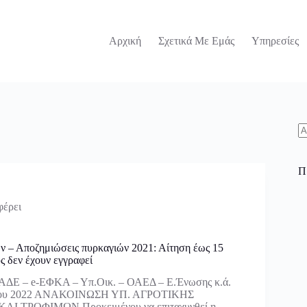
Αρχική
Σχετικά Με Εμάς
Υπηρεσίες
N
re
Π
φέρει
 – Αποζημιώσεις πυρκαγιών 2021: Αίτηση έως 15
ς δεν έχουν εγγραφεί
ΑΔΕ – e-ΕΦΚΑ – Υπ.Οικ. – ΟΑΕΔ – Ε.Ένωσης κ.ά.
νίου 2022 ΑΝΑΚΟΙΝΩΣΗ ΥΠ. ΑΓΡΟΤΙΚΗΣ
 ΤΡΟΦΙΜΩΝ Προκειμένου να επιταχυνθεί η