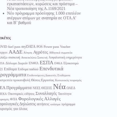
εγκαταστάσεων, κυρώσεις και πρόστιμα –
Νέα τροποποίηση της Α.1169/2021
Νέο πρόγραμμα πρόσληψης 1.000 επιπλέον
ανέργων ατόμων με αναπηρία σε ΟΤΑ Α’
και Β’ βαθμού
τικέτες
myDATA
fuel pass
Power pass
OVID
POS
Voucher
ΑΑΔΕ
Αγρότες
εργοι
Αίτηση
Αθλητικά σωματεία
λάζω συσκευή
Ασφαλιστική ενημερότητα
Ανακυκλώνω Συσκευή
ΕΣΠΑ
Δίπλωμα
Δωρεάν
ΕΝΦΙΑ
Εξοικονομώ
ΥΠΑ
ΕΦΚΑ
Επενδυτικά
Επίδομα
21
Επίδομα παιδιού
ρογράμματα
Επιδοτούμενες Διακοπές
Επιδόματα
Θέσεις Εργασίας
ιστρεπτέα προκαταβολή
Κοινωνικός τουρισμός
Νέα
ΕΑ Προγράμματα
ΟΑΕΔ
ΝΕΕΣ ΘΕΣΕΙΣ
Συναλλαγές
Οικονομικές ειδήσεις
Ταυτότητα
ΠΕΚΑ
Φορολογικές Αλλαγές
ΦΠΑ
υρισμός
ορολογικές Δηλώσεις
αιτήσεις
πρόγραμμα
καύσιμα
υρισμός για όλους