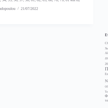
adopoulou
21/07/2022
Ε
C
Άν
Αλ
Δ
20
Π
Επ
Ν
Ο
Το
Φ
το