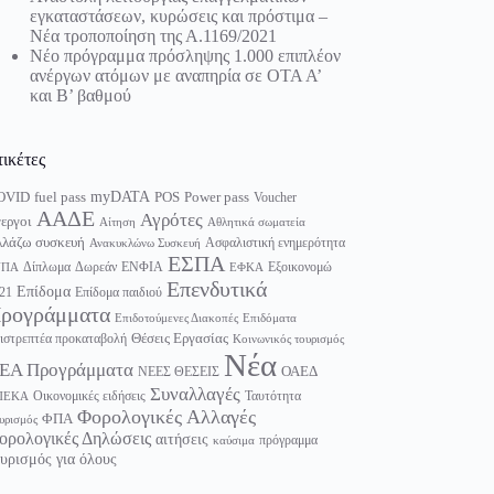
εγκαταστάσεων, κυρώσεις και πρόστιμα –
Νέα τροποποίηση της Α.1169/2021
Νέο πρόγραμμα πρόσληψης 1.000 επιπλέον
ανέργων ατόμων με αναπηρία σε ΟΤΑ Α’
και Β’ βαθμού
τικέτες
myDATA
fuel pass
Power pass
OVID
POS
Voucher
ΑΑΔΕ
Αγρότες
εργοι
Αίτηση
Αθλητικά σωματεία
λάζω συσκευή
Ασφαλιστική ενημερότητα
Ανακυκλώνω Συσκευή
ΕΣΠΑ
Δίπλωμα
Δωρεάν
ΕΝΦΙΑ
Εξοικονομώ
ΥΠΑ
ΕΦΚΑ
Επενδυτικά
Επίδομα
21
Επίδομα παιδιού
ρογράμματα
Επιδοτούμενες Διακοπές
Επιδόματα
Θέσεις Εργασίας
ιστρεπτέα προκαταβολή
Κοινωνικός τουρισμός
Νέα
ΕΑ Προγράμματα
ΟΑΕΔ
ΝΕΕΣ ΘΕΣΕΙΣ
Συναλλαγές
Οικονομικές ειδήσεις
Ταυτότητα
ΠΕΚΑ
Φορολογικές Αλλαγές
ΦΠΑ
υρισμός
ορολογικές Δηλώσεις
αιτήσεις
πρόγραμμα
καύσιμα
υρισμός για όλους