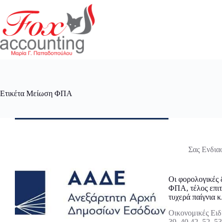
Μετάβαση
στο
περιεχόμενο
Ετικέτα
Μείωση ΦΠΑ
Σας Ενδια
Οι φορολογικές 
ΦΠΑ, τέλος επιτ
τυχερά παίγνια 
Οικονομικές Ειδ
39, 40 42, 52, 53