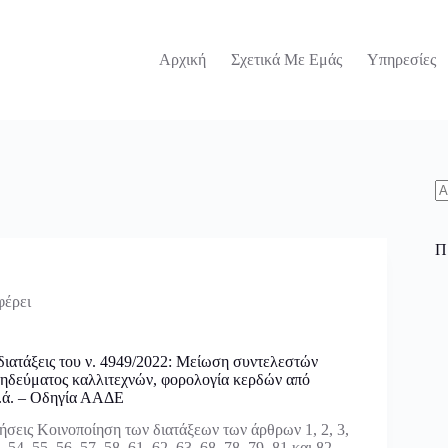
Αρχική
Σχετικά Με Εμάς
Υπηρεσίες
N
re
Π
φέρει
διατάξεις του ν. 4949/2022: Μείωση συντελεστών
ηδεύματος καλλιτεχνών, φορολογία κερδών από
κ.ά. – Οδηγία ΑΑΔΕ
ήσεις Κοινοποίηση των διατάξεων των άρθρων 1, 2, 3,
, 54, 55, 56, 57, 58, 61, 62, 63, 68, 78, 79, 81 και 82