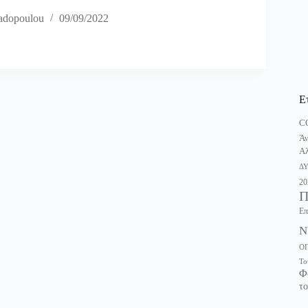
adopoulou
09/09/2022
Ε
C
Άν
Αλ
Δ
20
Π
Επ
Ν
Ο
Το
Φ
το