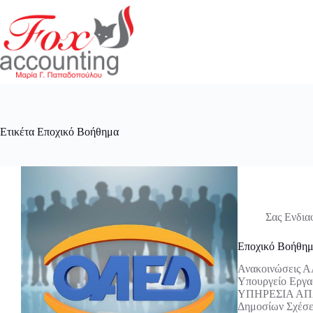
Μετάβαση
στο
περιεχόμενο
Ετικέτα
Εποχικό Βοήθημα
Σας Ενδια
Εποχικό Βοήθημα
Ανακοινώσεις Α
Υπουργείο Εργ
ΥΠΗΡΕΣΙΑ ΑΠΑ
Δημοσίων Σχέσε