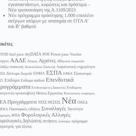
εγκαταστάσεων, κυρώσεις και πρόστιμα –
Νέα τροποποίηση της Α.1169/2021
Νέο πρόγραμμα πρόσληψης 1.000 επιπλέον
ανέργων ατόμων με αναπηρία σε ΟΤΑ Α’
και Β’ βαθμού
τικέτες
myDATA
fuel pass
Power pass
OVID
POS
Voucher
ΑΑΔΕ
Αγρότες
εργοι
Αίτηση
Αθλητικά σωματεία
λάζω συσκευή
Ασφαλιστική ενημερότητα
Ανακυκλώνω Συσκευή
ΕΣΠΑ
Δίπλωμα
Δωρεάν
ΕΝΦΙΑ
Εξοικονομώ
ΥΠΑ
ΕΦΚΑ
Επενδυτικά
Επίδομα
21
Επίδομα παιδιού
ρογράμματα
Επιδοτούμενες Διακοπές
Επιδόματα
Θέσεις Εργασίας
ιστρεπτέα προκαταβολή
Κοινωνικός τουρισμός
Νέα
ΕΑ Προγράμματα
ΟΑΕΔ
ΝΕΕΣ ΘΕΣΕΙΣ
Συναλλαγές
Οικονομικές ειδήσεις
Ταυτότητα
ΠΕΚΑ
Φορολογικές Αλλαγές
ΦΠΑ
υρισμός
ορολογικές Δηλώσεις
αιτήσεις
πρόγραμμα
καύσιμα
υρισμός για όλους