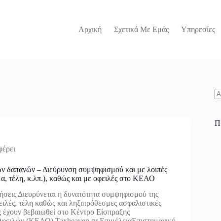
Αρχική
Σχετικά Με Εμάς
Υπηρεσίες
N
re
Π
φέρει
ν δαπανών – Διεύρυνση συμψηφισμού και με λοιπές
μα, τέλη, κ.λπ.), καθώς και με οφειλές στο ΚΕΑΟ
ήσεις Διευρύνεται η δυνατότητα συμψηφισμού της
ειλές, τέλη καθώς και ληξιπρόθεσμες ασφαλιστικές
ες έχουν βεβαιωθεί στο Κέντρο Είσπραξης
φειλών (ΚΕΑΟ) Taxheaven.gr ΕπιμέλειαΕπιστημονική