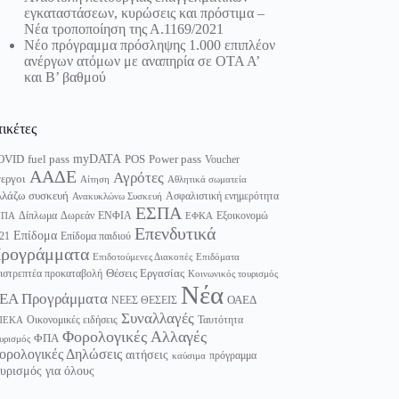
εγκαταστάσεων, κυρώσεις και πρόστιμα –
Νέα τροποποίηση της Α.1169/2021
Νέο πρόγραμμα πρόσληψης 1.000 επιπλέον
ανέργων ατόμων με αναπηρία σε ΟΤΑ Α’
και Β’ βαθμού
τικέτες
myDATA
fuel pass
Power pass
OVID
POS
Voucher
ΑΑΔΕ
Αγρότες
εργοι
Αίτηση
Αθλητικά σωματεία
λάζω συσκευή
Ασφαλιστική ενημερότητα
Ανακυκλώνω Συσκευή
ΕΣΠΑ
Δίπλωμα
Δωρεάν
ΕΝΦΙΑ
Εξοικονομώ
ΥΠΑ
ΕΦΚΑ
Επενδυτικά
Επίδομα
21
Επίδομα παιδιού
ρογράμματα
Επιδοτούμενες Διακοπές
Επιδόματα
Θέσεις Εργασίας
ιστρεπτέα προκαταβολή
Κοινωνικός τουρισμός
Νέα
ΕΑ Προγράμματα
ΟΑΕΔ
ΝΕΕΣ ΘΕΣΕΙΣ
Συναλλαγές
Οικονομικές ειδήσεις
Ταυτότητα
ΠΕΚΑ
Φορολογικές Αλλαγές
ΦΠΑ
υρισμός
ορολογικές Δηλώσεις
αιτήσεις
πρόγραμμα
καύσιμα
υρισμός για όλους