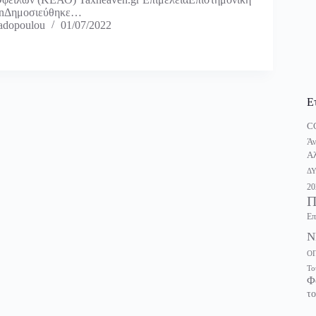
enΔημοσιεύθηκε…
adopoulou
01/07/2022
Ε
C
Άν
Αλ
Δ
20
Π
Επ
Ν
Ο
Το
Φ
το