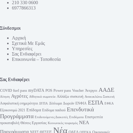
210 330 0600
6977866313
Σύνδεσμοι
Αρχική
Σχετικά Με Εμάς
Υπηρεσίες
Σας Ενδιαφέρει
Επικοινωνία – Τοποθεσία
Σας Ενδιαφέρει
ΑΑΔΕ
myDATA
fuel pass
Power pass
COVID
POS
Άνεργοι
Voucher
Αγρότες
Αλλάζω συσκευή
Αίτηση
Αθλητικά σωματεία
Ανακυκλώνω Συσκευή
ΕΣΠΑ
Ασφαλιστική ενημερότητα
Δίπλωμα
Δωρεάν
ΕΝΦΙΑ
ΔΥΠΑ
ΕΦΚΑ
Επενδυτικά
Επίδομα
Εξοικονομώ 2021
Επίδομα παιδιού
Προγράμματα
Επιστρεπτέα
Επιδοτούμενες Διακοπές
Επιδόματα
ΝΕΑ
Θέσεις Εργασίας
προκαταβολή
Κοινωνικός τουρισμός
Νέα
Προγράμματα
ΟΑΕΔ
ΝΕΕΣ ΘΕΣΕΙΣ
Οικονομικές
ΟΠΕΚΑ