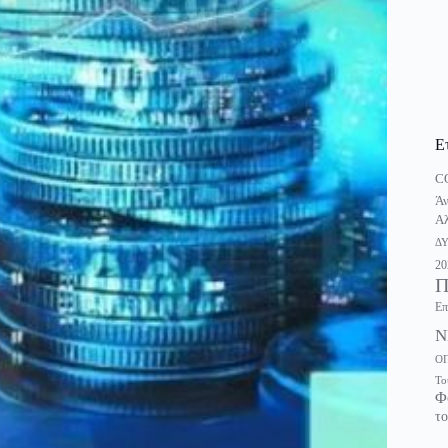
Ε
C
Άν
Αλ
Δ
20
Π
Επ
Ν
Ο
Το
Φ
το