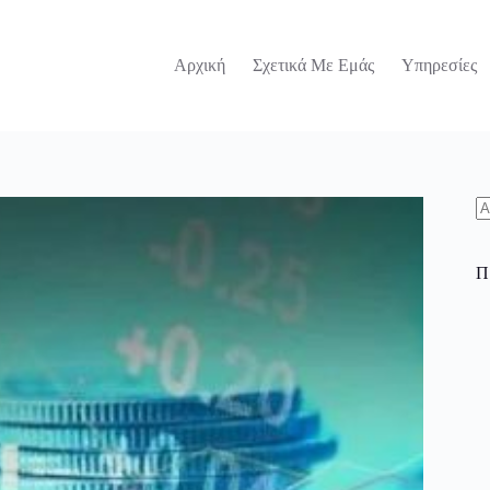
Αρχική
Σχετικά Με Εμάς
Υπηρεσίες
N
re
Π