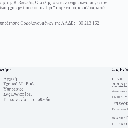
ης της Βεβαίωσης Οφειλής, ο αιτών ενημερώνεται για τον
ωση χορηγείται από τον Προϊστάμενο της αρμόδιας κατά
υπηρέτησης Φορολογουμένων της ΑΑΔΕ: +30 213 162
δεσμοι
Σας Ενδ
Αρχική
fu
COVID
Σχετικά Με Εμάς
ΑΑΔΕ
Υπηρεσίες
Ανακυκλώνω
Σας Ενδιαφέρει
Ε
ΕΝΦΙΑ
Επικοινωνία – Τοποθεσία
Επενδ
Επιδόματα
τουρισμός
Οι
ΟΠΕΚΑ