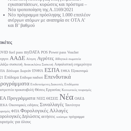
εγκαταστάσεων, κυρώσεις και πρόστιμα –
Νέα τροποποίηση της Α.1169/2021
Νέο πρόγραμμα πρόσληψης 1.000 επιπλέον
ανέργων ατόμων με αναπηρία σε ΟΤΑ Α’
και Β’ βαθμού
τικέτες
myDATA
fuel pass
Power pass
OVID
POS
Voucher
ΑΑΔΕ
Αγρότες
εργοι
Αίτηση
Αθλητικά σωματεία
λάζω συσκευή
Ασφαλιστική ενημερότητα
Ανακυκλώνω Συσκευή
ΕΣΠΑ
Δίπλωμα
Δωρεάν
ΕΝΦΙΑ
Εξοικονομώ
ΥΠΑ
ΕΦΚΑ
Επενδυτικά
Επίδομα
21
Επίδομα παιδιού
ρογράμματα
Επιδοτούμενες Διακοπές
Επιδόματα
Θέσεις Εργασίας
ιστρεπτέα προκαταβολή
Κοινωνικός τουρισμός
Νέα
ΕΑ Προγράμματα
ΟΑΕΔ
ΝΕΕΣ ΘΕΣΕΙΣ
Συναλλαγές
Οικονομικές ειδήσεις
Ταυτότητα
ΠΕΚΑ
Φορολογικές Αλλαγές
ΦΠΑ
υρισμός
ορολογικές Δηλώσεις
αιτήσεις
πρόγραμμα
καύσιμα
υρισμός για όλους