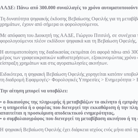
ΑΑΔΕ: Πάνω από 300.000 συναλλαγές το χρόνο αυτοματοποιούντ
Τη δυνατότητα ψηφιακής έκδοσης Βεβαίωσης Οφειλής για τη μεταβίβα
χρημάτων, έχουν από σήμερα οι φορολογούμενοι.
Με απόφαση του Διοικητή της ΑΑΔΕ, Γιώργου Πιτσιλή, σε συνέχεια 
φορολογούμενοι πλέον εκδίδουν ψηφιακά και τη Βεβαίωση Οφειλής, χ
Η αυτοματοποίηση της διαδικασίας εκτιμάται ότι αφορά πάνω από 30
μέρος των γραφειοκρατικών καθυστερήσεων, εξοικονομώντας χρόνο σ
είσπραξη χρημάτων και στις αγοραπωλησίες ακινήτων.
Ειδικότερα, η ψηφιακή Βεβαίωση Οφειλής χορηγείται κατόπιν υπο
τη διαδρομή Εφαρμογές> Φορολογικές Υπηρεσίες > Ενημερότητα > 
Την αίτηση μπορεί να υποβάλει:
• ο δικαιούχος της πληρωμής ή μεταβιβάζων το ακίνητο ή εμπρά
• η υπηρεσία ή ο φορέας που διενεργεί την εκκαθάριση ή την πλη
απαιτείται η προσκόμιση αποδεικτικού ενημερότητας,
• ο συμβολαιογράφος που διενεργεί τη μεταβίβαση ακινήτου ή τ
Η ψηφιακή Βεβαίωση Οφειλής έχει διάρκεια ισχύος ενός μήνα από τη