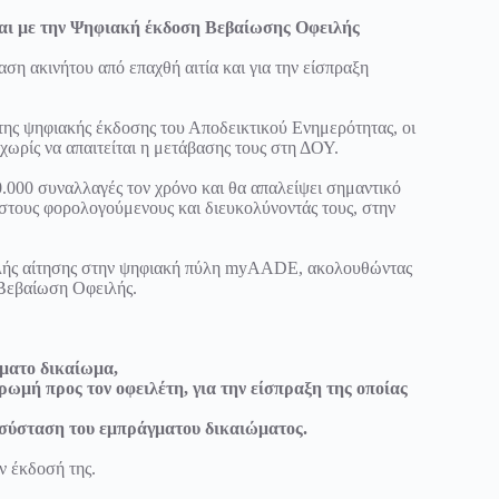
αι με την Ψηφιακή έκδοση Βεβαίωσης Οφειλής
ση ακινήτου από επαχθή αιτία και για την είσπραξη
της ψηφιακής έκδοσης του Αποδεικτικού Ενημερότητας, οι
ωρίς να απαιτείται η μετάβασης τους στη ΔΟΥ.
0.000 συναλλαγές τον χρόνο και θα απαλείψει σημαντικό
τους φορολογούμενους και διευκολύνοντάς τους, στην
βολής αίτησης στην ψηφιακή πύλη myAADE, ακολουθώντας
Βεβαίωση Οφειλής.
γματο δικαίωμα,
ρωμή προς τον οφειλέτη, για την είσπραξη της οποίας
η σύσταση του εμπράγματου δικαιώματος.
ν έκδοσή της.