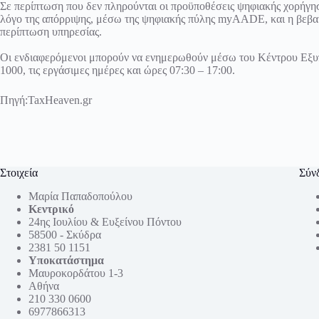
Σε περίπτωση που δεν πληρούνται οι προϋποθέσεις ψηφιακής χορήγησ
λόγο της απόρριψης, μέσω της ψηφιακής πύλης myAADE, και η βεβαί
περίπτωση υπηρεσίας.
Οι ενδιαφερόμενοι μπορούν να ενημερωθούν μέσω του Κέντρου Εξ
1000, τις εργάσιμες ημέρες και ώρες 07:30 – 17:00.
Πηγή:TaxHeaven.gr
Στοιχεία
Σύν
Μαρία Παπαδοπούλου
Κεντρικό
24ης Ιουλίου & Ευξείνου Πόντου
58500 - Σκύδρα
2381 50 1151
Υποκατάστημα
Μαυροκορδάτου 1-3
Αθήνα
210 330 0600
6977866313