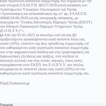
κατά περίπτωση ποσοστού συμμετοχής του σύμφωνα με την
υπό στοιχεία ΕΑΛΕ/Γ.Π.
80157/2018
κοινή απόφαση των
Αναπληρωτών Υπουργών Οικονομικών και Υγείας
«Τροποποίηση και αντικατάσταση της υπ’ αρ.
ΕΑΛΕ/Γ.Π.
46846/18-06-2018
κοινής υπουργικής απόφασης, με
περιεχόμενο “Ενιαίος Κανονισμός Παροχών Υγείας (ΕΚΠΥ)
του Εθνικού Οργανισμού Παροχών Υπηρεσιών Υγείας
(Ε.Ο.Π.Υ.Υ.)”».
γ)
Από την 01-01-2023 τα ανωτέρω υπό (α) και (β)
προβλεπόμενα προσαυξάνονται κατά ποσοστό δέκα τοις
εκατό (10%), επιπλέον της άνω πρόσθετης συμμετοχής επί
του καθορισμένου κατά περίπτωση ποσοστού συμμετοχής
του στην φαρμακευτική δαπάνη και στις εργαστηριακές και
διαγνωστικές εξετάσεις και πράξεις, στα νοσήλια σε
ιδιωτικές κλινικές και στις λοιπές παροχές, όπως αυτές
περιγράφονται στον ΕΚΠΥ του Ε.Ο.Π.Υ.Υ. του πολίτη,
ανερχόμενα σε ποσοστό είκοσι τοις εκατό (20%) επί του
καθορισμένου κατά περίπτωση ποσοστού συμμετοχής του.
Πηγή:
Taxheaven.gr
Στοιχεία