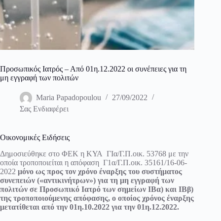
Προσωπικός Ιατρός – Από 01η.12.2022 οι συνέπειες για τη
μη εγγραφή των πολιτών
Maria Papadopoulou
27/09/2022
Σας Ενδιαφέρει
Οικονομικές Ειδήσεις
Δημοσιεύθηκε στο ΦΕΚ η ΚΥΑ
ΓΙα/Γ.Π.οικ. 53768
με την
οποία τροποποιείται η απόφαση
Γ1α/Γ.Π.οικ. 35161
/16-06-
2022
μόνο ως προς τον χρόνο έναρξης του συστήματος
συνεπειών («αντικινήτρων») για τη μη εγγραφή των
πολιτών σε Προσωπικό Ιατρό των σημείων ΙΒα) και ΙΒβ)
της τροποποιούμενης απόφασης, ο οποίος χρόνος έναρξης
μετατίθεται από την 01η.10.2022 για την 01η.12.2022.