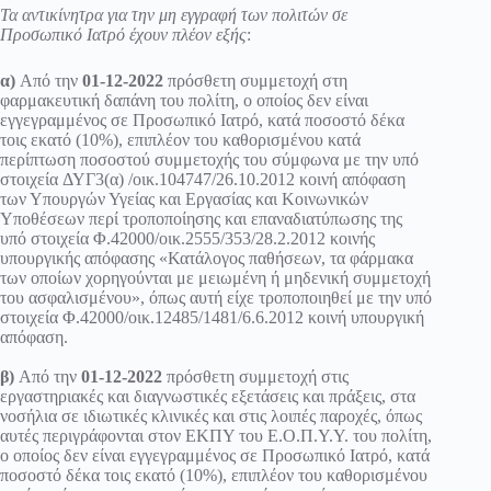
Τα αντικίνητρα για την μη εγγραφή των πολιτών σε
Προσωπικό Ιατρό έχουν πλέον εξής
:
α)
Από την
01-12-2022
πρόσθετη συμμετοχή στη
φαρμακευτική δαπάνη του πολίτη, ο οποίος δεν είναι
εγγεγραμμένος σε Προσωπικό Ιατρό, κατά ποσοστό δέκα
τοις εκατό (10%), επιπλέον του καθορισμένου κατά
περίπτωση ποσοστού συμμετοχής του σύμφωνα με την υπό
στοιχεία
ΔΥΓ3(α) /οικ.104747/26.10.2012
κοινή απόφαση
των Υπουργών Υγείας και Εργασίας και Κοινωνικών
Υποθέσεων περί τροποποίησης και επαναδιατύπωσης της
υπό στοιχεία
Φ.42000/οικ.2555/353/28.2.2012
κοινής
υπουργικής απόφασης «Κατάλογος παθήσεων, τα φάρμακα
των οποίων χορηγούνται με μειωμένη ή μηδενική συμμετοχή
του ασφαλισμένου», όπως αυτή είχε τροποποιηθεί με την υπό
στοιχεία
Φ.42000/οικ.12485/1481/6.6.2012
κοινή υπουργική
απόφαση.
β)
Από την
01-12-2022
πρόσθετη συμμετοχή στις
εργαστηριακές και διαγνωστικές εξετάσεις και πράξεις, στα
νοσήλια σε ιδιωτικές κλινικές και στις λοιπές παροχές, όπως
αυτές περιγράφονται στον ΕΚΠΥ του Ε.Ο.Π.Υ.Υ. του πολίτη,
ο οποίος δεν είναι εγγεγραμμένος σε Προσωπικό Ιατρό, κατά
ποσοστό δέκα τοις εκατό (10%), επιπλέον του καθορισμένου