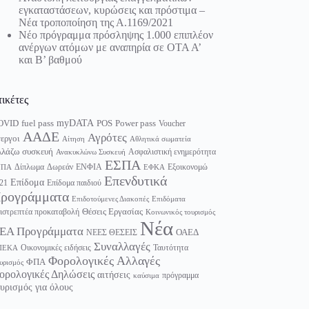
εγκαταστάσεων, κυρώσεις και πρόστιμα –
Νέα τροποποίηση της Α.1169/2021
Νέο πρόγραμμα πρόσληψης 1.000 επιπλέον
ανέργων ατόμων με αναπηρία σε ΟΤΑ Α’
και Β’ βαθμού
τικέτες
myDATA
fuel pass
Power pass
OVID
POS
Voucher
ΑΑΔΕ
Αγρότες
εργοι
Αίτηση
Αθλητικά σωματεία
λάζω συσκευή
Ασφαλιστική ενημερότητα
Ανακυκλώνω Συσκευή
ΕΣΠΑ
Δίπλωμα
Δωρεάν
ΕΝΦΙΑ
Εξοικονομώ
ΥΠΑ
ΕΦΚΑ
Επενδυτικά
Επίδομα
21
Επίδομα παιδιού
ρογράμματα
Επιδοτούμενες Διακοπές
Επιδόματα
Θέσεις Εργασίας
ιστρεπτέα προκαταβολή
Κοινωνικός τουρισμός
Νέα
ΕΑ Προγράμματα
ΟΑΕΔ
ΝΕΕΣ ΘΕΣΕΙΣ
Συναλλαγές
Οικονομικές ειδήσεις
Ταυτότητα
ΠΕΚΑ
Φορολογικές Αλλαγές
ΦΠΑ
υρισμός
ορολογικές Δηλώσεις
αιτήσεις
πρόγραμμα
καύσιμα
υρισμός για όλους