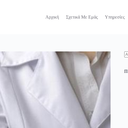
Αρχική
Σχετικά Με Εμάς
Υπηρεσίες
N
re
Π