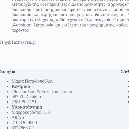
λειτουργία της, οι απαραίτητες διαλειτουργικότητες, ο χρόνος 
διαδικασία επιστροφής οποιουδήποτε εναπομείναντος ποσού οικ
διαδικασία πληρωμής και πιστοποίησης των οδοντιάτρων, τα ε
οικονομικής ενίσχυσης, κάθε τεχνικό ή άλλο αναγκαίο ζήτημα 
υλοποίηση, λειτουργία και εκτέλεση του προγράμματος, καθώς 
παρόντος.
Πηγή:
Taxheaven.gr
Στοιχεία
Σύν
Μαρία Παπαδοπούλου
Κεντρικό
24ης Ιουλίου & Ευξείνου Πόντου
58500 - Σκύδρα
2381 50 1151
Υποκατάστημα
Μαυροκορδάτου 1-3
Αθήνα
210 330 0600
6977866313