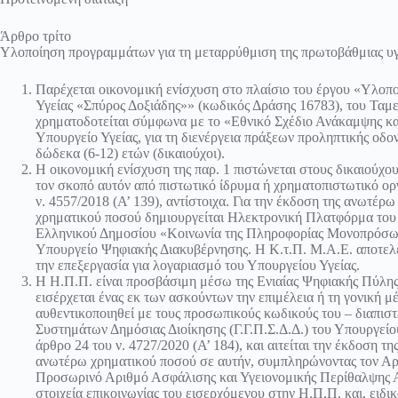
Άρθρο τρίτο
Υλοποίηση προγραμμάτων για τη μεταρρύθμιση της πρωτοβάθμιας υγει
Παρέχεται οικονομική ενίσχυση στο πλαίσιο του έργου «Υλο
Υγείας «Σπύρος Δοξιάδης»» (κωδικός Δράσης 16783), του Ταμ
χρηματοδοτείται σύμφωνα με το «Εθνικό Σχέδιο Ανάκαμψης και
Υπουργείο Υγείας, για τη διενέργεια πράξεων προληπτικής οδο
δώδεκα (6-12) ετών (δικαιούχοι).
Η οικονομική ενίσχυση της παρ. 1 πιστώνεται στους δικαιούχου
τον σκοπό αυτόν από πιστωτικό ίδρυμα ή χρηματοπιστωτικό οργ
ν. 4557/2018 (Α’ 139), αντίστοιχα. Για την έκδοση της ανωτέρ
χρηματικού ποσού δημιουργείται Ηλεκτρονική Πλατφόρμα του 
Ελληνικού Δημοσίου «Κοινωνία της Πληροφορίας Μονοπρόσωπη
Υπουργείο Ψηφιακής Διακυβέρνησης. Η Κ.τ.Π. Μ.Α.Ε. αποτελε
την επεξεργασία για λογαριασμό του Υπουργείου Υγείας.
Η Η.Π.Π. είναι προσβάσιμη μέσω της Ενιαίας Ψηφιακής Πύλης
εισέρχεται ένας εκ των ασκούντων την επιμέλεια ή τη γονική μ
αυθεντικοποιηθεί με τους προσωπικούς κωδικούς του – διαπισ
Συστημάτων Δημόσιας Διοίκησης (Γ.Γ.Π.Σ.Δ.Δ.) του Υπουργείο
άρθρο 24 του ν. 4727/2020 (Α’ 184), και αιτείται την έκδοση τ
ανωτέρω χρηματικού ποσού σε αυτήν, συμπληρώνοντας τον Α
Προσωρινό Αριθμό Ασφάλισης και Υγειονομικής Περίθαλψης Α
στοιχεία επικοινωνίας του εισερχόμενου στην Η.Π.Π. και, ειδι