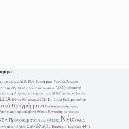
ιαφέρει
myDATA
el pass
Power pass
POS
Άνεργοι
Voucher
Αγρότες
Αλλάζω συσκευή
Αίτηση
Αθλητικά σωματεία
Ασφαλιστική ενημερότητα
Δίπλωμα
Δωρεάν
 Συσκευή
ΔΥΠΑ
ΣΠΑ
Επίδομα
Εξοικονομώ 2021
Επίδομα παιδιού
ΕΦΚΑ
υτικά Προγράμματα
Επιδοτούμενες Διακοπές
Θέσεις Εργασίας
Επιστρεπτέα προκαταβολή
Κοινωνικός
Νέα
ΝΕΑ Προγράμματα
ΟΑΕΔ
ΝΕΕΣ ΘΕΣΕΙΣ
Συναλλαγές
ΦΠΑ
κονομικές ειδήσεις
Ταυτότητα
Τουρισμός