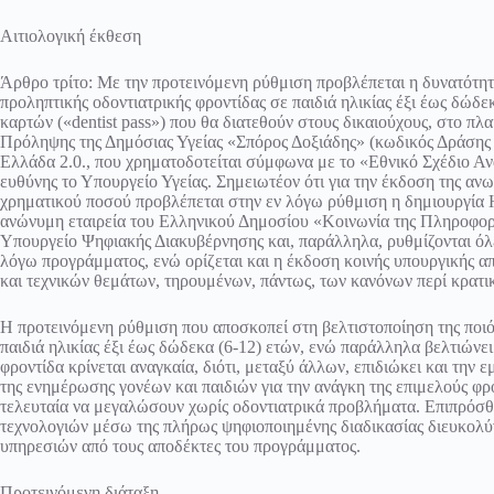
Αιτιολογική έκθεση
Άρθρο τρίτο: Με την προτεινόμενη ρύθμιση προβλέπεται η δυνατότη
προληπτικής οδοντιατρικής φροντίδας σε παιδιά ηλικίας έξι έως δώ
καρτών («dentist pass») που θα διατεθούν στους δικαιούχους, στο 
Πρόληψης της Δημόσιας Υγείας «Σπόρος Δοξιάδης» (κωδικός Δράσης 
Ελλάδα 2.0., που χρηματοδοτείται σύμφωνα με το «Εθνικό Σχέδιο Αν
ευθύνης το Υπουργείο Υγείας. Σημειωτέον ότι για την έκδοση της αν
χρηματικού ποσού προβλέπεται στην εν λόγω ρύθμιση η δημιουργία
ανώνυμη εταιρεία του Ελληνικού Δημοσίου «Κοινωνία της Πληροφορ
Υπουργείο Ψηφιακής Διακυβέρνησης και, παράλληλα, ρυθμίζονται όλες
λόγω προγράμματος, ενώ ορίζεται και η έκδοση κοινής υπουργικής α
και τεχνικών θεμάτων, τηρουμένων, πάντως, των κανόνων περί κρατ
Η προτεινόμενη ρύθμιση που αποσκοπεί στη βελτιστοποίηση της ποιό
παιδιά ηλικίας έξι έως δώδεκα (6-12) ετών, ενώ παράλληλα βελτιώνει
φροντίδα κρίνεται αναγκαία, διότι, μεταξύ άλλων, επιδιώκει και την 
της ενημέρωσης γονέων και παιδιών για την ανάγκη της επιμελούς φρο
τελευταία να μεγαλώσουν χωρίς οδοντιατρικά προβλήματα. Επιπρόσθ
τεχνολογιών μέσω της πλήρως ψηφιοποιημένης διαδικασίας διευκολύν
υπηρεσιών από τους αποδέκτες του προγράμματος.
Προτεινόμενη διάταξη