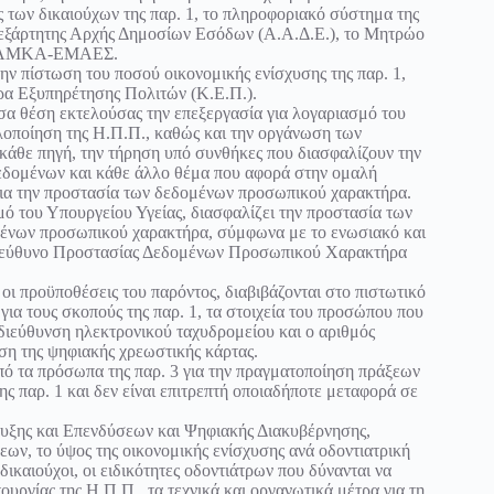
 των δικαιούχων της παρ. 1, το πληροφοριακό σύστημα της
νεξάρτητης Αρχής Δημοσίων Εσόδων (Α.Α.Δ.Ε.), το Μητρώο
ώο ΑΜΚΑ-ΕΜΑΕΣ.
την πίστωση του ποσού οικονομικής ενίσχυσης της παρ. 1,
τρα Εξυπηρέτησης Πολιτών (Κ.Ε.Π.).
σα θέση εκτελούσας την επεξεργασία για λογαριασμό του
υλοποίηση της Η.Π.Π., καθώς και την οργάνωση των
άθε πηγή, την τήρηση υπό συνθήκες που διασφαλίζουν την
 δεδομένων και κάθε άλλο θέμα που αφορά στην ομαλή
ς για την προστασία των δεδομένων προσωπικού χαρακτήρα.
μό του Υπουργείου Υγείας, διασφαλίζει την προστασία των
μένων προσωπικού χαρακτήρα, σύμφωνα με το ενωσιακό και
ν Υπεύθυνο Προστασίας Δεδομένων Προσωπικού Χαρακτήρα
ι προϋποθέσεις του παρόντος, διαβιβάζονται στο πιστωτικό
για τους σκοπούς της παρ. 1, τα στοιχεία του προσώπου που
η διεύθυνση ηλεκτρονικού ταχυδρομείου και ο αριθμός
οση της ψηφιακής χρεωστικής κάρτας.
από τα πρόσωπα της παρ. 3 για την πραγματοποίηση πράξεων
ης παρ. 1 και δεν είναι επιτρεπτή οποιαδήποτε μεταφορά σε
υξης και Επενδύσεων και Ψηφιακής Διακυβέρνησης,
ων, το ύψος της οικονομικής ενίσχυσης ανά οδοντιατρική
 δικαιούχοι, οι ειδικότητες οδοντιάτρων που δύνανται να
ουργίας της Η.Π.Π., τα τεχνικά και οργανωτικά μέτρα για τη