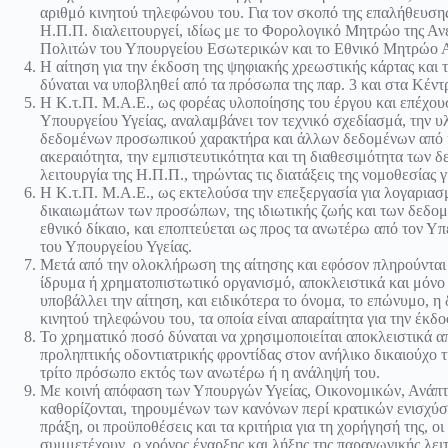
αριθμό κινητού τηλεφώνου του. Για τον σκοπό της επαλήθευσης
Η.Π.Π. διαλειτουργεί, ιδίως με το Φορολογικό Μητρώο της Α
Πολιτών του Υπουργείου Εσωτερικών και το Εθνικό Μητρ
Η αίτηση για την έκδοση της ψηφιακής χρεωστικής κάρτας και 
δύναται να υποβληθεί από τα πρόσωπα της παρ. 3 και στα Κέν
Η Κ.τ.Π. Μ.Α.Ε., ως φορέας υλοποίησης του έργου και επέχου
Υπουργείου Υγείας, αναλαμβάνει τον τεχνικό σχεδίασμά, την 
δεδομένων προσωπικού χαρακτήρα και άλλων δεδομένων από κ
ακεραιότητα, την εμπιστευτικότητα και τη διαθεσιμότητα των
λειτουργία της Η.Π.Π., τηρώντας τις διατάξεις της νομοθεσία
Η Κ.τ.Π. Μ.Α.Ε., ως εκτελούσα την επεξεργασία για λογαριασ
δικαιωμάτων των προσώπων, της ιδιωτικής ζωής και των δεδο
εθνικό δίκαιο, και εποπτεύεται ως προς τα ανωτέρω από το
του Υπουργείου Υγείας.
Μετά από την ολοκλήρωση της αίτησης και εφόσον πληρούνται ο
ίδρυμα ή χρηματοπιστωτικό οργανισμό, αποκλειστικά και μόνο 
υποβάλλει την αίτηση, και ειδικότερα το όνομα, το επώνυμο, 
κινητού τηλεφώνου του, τα οποία είναι απαραίτητα για την έκδ
Το χρηματικό ποσό δύναται να χρησιμοποιείται αποκλειστικά 
προληπτικής οδοντιατρικής φροντίδας στον ανήλικο δικαιούχο τ
τρίτο πρόσωπο εκτός των ανωτέρω ή η ανάληψή του.
Με κοινή απόφαση των Υπουργών Υγείας, Οικονομικών, Ανάπτ
καθορίζονται, τηρουμένων των κανόνων περί κρατικών ενισχύσε
πράξη, οι προϋποθέσεις και τα κριτήρια για τη χορήγησή της, οι
συμμετέχουν, ο χρόνος έναρξης και λήξης της παραγωγικής λειτ