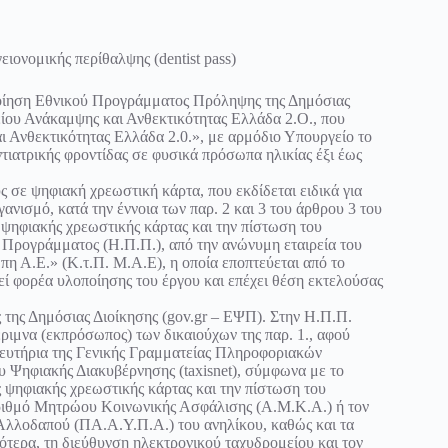
ονομικής περίθαλψης (dentist pass)
ποίηση Εθνικού Προγράμματος Πρόληψης της Δημόσιας
είου Ανάκαμψης και Ανθεκτικότητας Ελλάδα 2.Ο., που
 Ανθεκτικότητας Ελλάδα 2.0.», με αρμόδιο Υπουργείο το
ντιατρικής φροντίδας σε φυσικά πρόσωπα ηλικίας έξι έως
ς σε ψηφιακή χρεωστική κάρτα, που εκδίδεται ειδικά για
ανισμό, κατά την έννοια των παρ. 2 και 3 του άρθρου 3 του
ω ψηφιακής χρεωστικής κάρτας και την πίστωση του
Προγράμματος (Η.Π.Π.), από την ανώνυμη εταιρεία του
 Α.Ε.» (Κ.τ.Π. Μ.Α.Ε), η οποία εποπτεύεται από το
ί φορέα υλοποίησης του έργου και επέχει θέση εκτελούσας
 της Δημόσιας Διοίκησης (gov.gr – ΕΨΠ). Στην Η.Π.Π.
έριμνα (εκπρόσωπος) των δικαιούχων της παρ. 1., αφού
τευτήρια της Γενικής Γραμματείας Πληροφοριακών
υ Ψηφιακής Διακυβέρνησης (taxisnet), σύμφωνα με το
ης ψηφιακής χρεωστικής κάρτας και την πίστωση του
ριθμό Μητρώου Κοινωνικής Ασφάλισης (Α.Μ.Κ.Α.) ή τον
λλοδαπού (ΠΑ.Α.Υ.Π.Α.) του ανηλίκου, καθώς και τα
κότερα, τη διεύθυνση ηλεκτρονικού ταχυδρομείου και τον