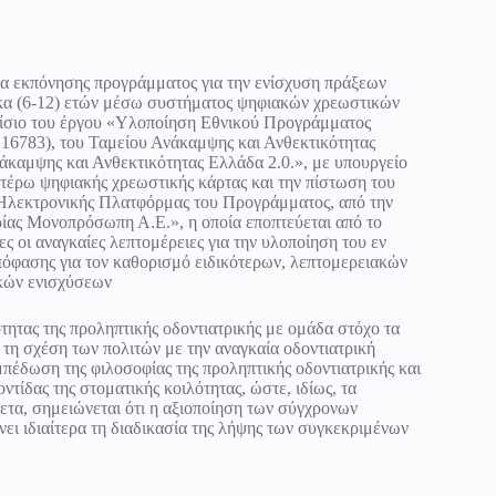
τα εκπόνησης προγράμματος για την ενίσχυση πράξεων
δεκα (6-12) ετών μέσω συστήματος ψηφιακών χρεωστικών
πλαίσιο του έργου «Υλοποίηση Εθνικού Προγράμματος
16783), του Ταμείου Ανάκαμψης και Ανθεκτικότητας
άκαμψης και Ανθεκτικότητας Ελλάδα 2.0.», με υπουργείο
ωτέρω ψηφιακής χρεωστικής κάρτας και την πίστωση του
 Ηλεκτρονικής Πλατφόρμας του Προγράμματος, από την
ίας Μονοπρόσωπη Α.Ε.», η οποία εποπτεύεται από το
 οι αναγκαίες λεπτομέρειες για την υλοποίηση του εν
πόφασης για τον καθορισμό ειδικότερων, λεπτομερειακών
ικών ενισχύσεων
τητας της προληπτικής οδοντιατρικής με ομάδα στόχο τα
 τη σχέση των πολιτών με την αναγκαία οδοντιατρική
εμπέδωση της φιλοσοφίας της προληπτικής οδοντιατρικής και
ντίδας της στοματικής κοιλότητας, ώστε, ιδίως, τα
ετα, σημειώνεται ότι η αξιοποίηση των σύγχρονων
ει ιδιαίτερα τη διαδικασία της λήψης των συγκεκριμένων