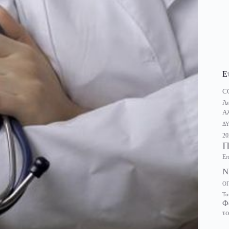
Ε
C
Άν
Αλ
Δ
20
Π
Επ
Ν
Ο
Το
Φ
το