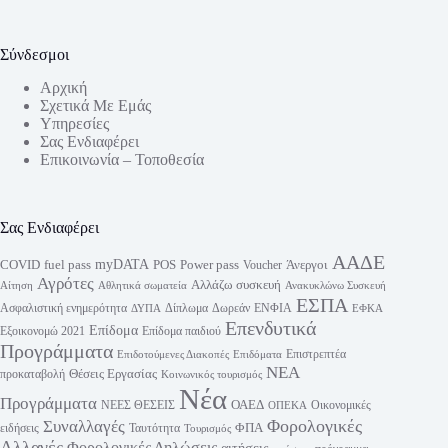
Σύνδεσμοι
Αρχική
Σχετικά Με Εμάς
Υπηρεσίες
Σας Ενδιαφέρει
Επικοινωνία – Τοποθεσία
Σας Ενδιαφέρει
ΑΑΔΕ
myDATA
fuel pass
Power pass
COVID
POS
Άνεργοι
Voucher
Αγρότες
Αλλάζω συσκευή
Αίτηση
Αθλητικά σωματεία
Ανακυκλώνω Συσκευή
ΕΣΠΑ
Ασφαλιστική ενημερότητα
Δίπλωμα
Δωρεάν
ΕΝΦΙΑ
ΔΥΠΑ
ΕΦΚΑ
Επενδυτικά
Επίδομα
Εξοικονομώ 2021
Επίδομα παιδιού
Προγράμματα
Επιστρεπτέα
Επιδοτούμενες Διακοπές
Επιδόματα
ΝΕΑ
Θέσεις Εργασίας
προκαταβολή
Κοινωνικός τουρισμός
Νέα
Προγράμματα
ΟΑΕΔ
ΝΕΕΣ ΘΕΣΕΙΣ
Οικονομικές
ΟΠΕΚΑ
Φορολογικές
Συναλλαγές
ΦΠΑ
ειδήσεις
Ταυτότητα
Τουρισμός
Αλλαγές
Φορολογικές Δηλώσεις