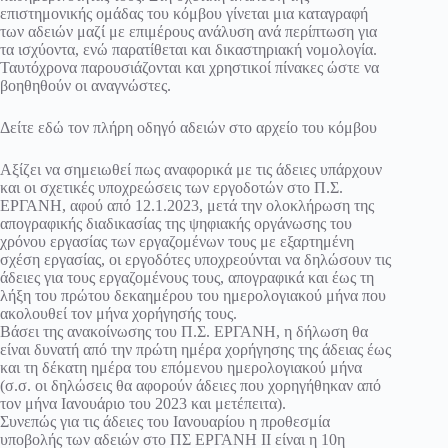
επιστημονικής ομάδας του κόμβου γίνεται μια καταγραφή
των αδειών μαζί με επιμέρους ανάλυση ανά περίπτωση για
τα ισχύοντα, ενώ παρατίθεται και δικαστηριακή νομολογία.
Ταυτόχρονα παρουσιάζονται και χρηστικοί πίνακες ώστε να
βοηθηθούν οι αναγνώστες.
Δείτε εδώ τον πλήρη οδηγό αδειών στο αρχείο του κόμβου
Αξίζει να σημειωθεί πως αναφορικά με τις άδειες υπάρχουν
και οι σχετικές υποχρεώσεις των εργοδοτών στο Π.Σ.
ΕΡΓΑΝΗ, αφού από 12.1.2023, μετά την ολοκλήρωση της
απογραφικής διαδικασίας της ψηφιακής οργάνωσης του
χρόνου εργασίας των εργαζομένων τους με εξαρτημένη
σχέση εργασίας, οι εργοδότες υποχρεούνται να δηλώσουν τις
άδειες για τους εργαζομένους τους, απογραφικά και έως τη
λήξη του πρώτου δεκαημέρου του ημερολογιακού μήνα που
ακολουθεί τον μήνα χορήγησής τους.
Βάσει της ανακοίνωσης του Π.Σ. ΕΡΓΑΝΗ, η δήλωση θα
είναι δυνατή από την πρώτη ημέρα χορήγησης της άδειας έως
και τη δέκατη ημέρα του επόμενου ημερολογιακού μήνα
(σ.σ. οι δηλώσεις θα αφορούν άδειες που χορηγήθηκαν από
τον μήνα Ιανουάριο του 2023 και μετέπειτα).
Συνεπώς για τις άδειες του Ιανουαρίου η προθεσμία
υποβολής των αδειών στο ΠΣ ΕΡΓΑΝΗ ΙΙ είναι η 10η