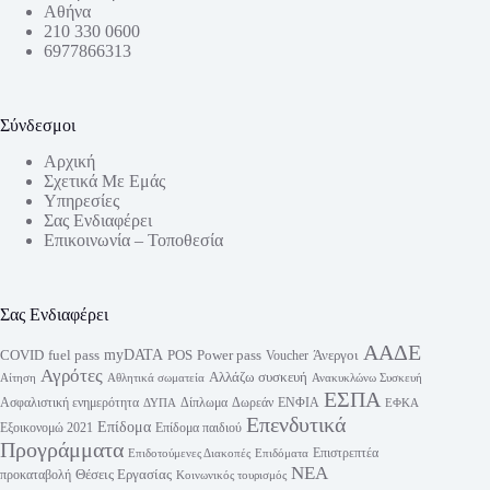
Αθήνα
210 330 0600
6977866313
Σύνδεσμοι
Αρχική
Σχετικά Με Εμάς
Υπηρεσίες
Σας Ενδιαφέρει
Επικοινωνία – Τοποθεσία
Σας Ενδιαφέρει
ΑΑΔΕ
myDATA
fuel pass
Power pass
COVID
POS
Άνεργοι
Voucher
Αγρότες
Αλλάζω συσκευή
Αίτηση
Αθλητικά σωματεία
Ανακυκλώνω Συσκευή
ΕΣΠΑ
Ασφαλιστική ενημερότητα
Δίπλωμα
Δωρεάν
ΕΝΦΙΑ
ΔΥΠΑ
ΕΦΚΑ
Επενδυτικά
Επίδομα
Εξοικονομώ 2021
Επίδομα παιδιού
Προγράμματα
Επιστρεπτέα
Επιδοτούμενες Διακοπές
Επιδόματα
ΝΕΑ
Θέσεις Εργασίας
προκαταβολή
Κοινωνικός τουρισμός