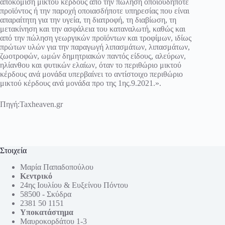
αποκόμιση μικτού κέρδους από την πώληση οποιουδήποτε
προϊόντος ή την παροχή οποιασδήποτε υπηρεσίας που είναι
απαραίτητη για την υγεία, τη διατροφή, τη διαβίωση, τη
μετακίνηση και την ασφάλεια του καταναλωτή, καθώς και
από την πώληση γεωργικών προϊόντων και τροφίμων, ιδίως
πρώτων υλών για την παραγωγή λιπασμάτων, λιπασμάτων,
ζωοτροφών, ωμών δημητριακών παντός είδους, αλεύρων,
ηλίανθου και φυτικών ελαίων, όταν το περιθώριο μικτού
κέρδους ανά μονάδα υπερβαίνει το αντίστοιχο περιθώριο
μικτού κέρδους ανά μονάδα προ της 1ης.9.2021.».
Πηγή
:Taxheaven.gr
Στοιχεία
Μαρία Παπαδοπούλου
Κεντρικό
24ης Ιουλίου & Ευξείνου Πόντου
58500 - Σκύδρα
2381 50 1151
Υποκατάστημα
Μαυροκορδάτου 1-3