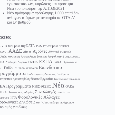
εγκαταστάσεων, κυρώσεις και πρόστιμα –
Νέα τροποποίηση της Α.1169/2021
Νέο πρόγραμμα πρόσληψης 1.000 επιπλέον
ανέργων ατόμων με αναπηρία σε ΟΤΑ Α’
και Β’ βαθμού
τικέτες
myDATA
fuel pass
Power pass
OVID
POS
Voucher
ΑΑΔΕ
Αγρότες
εργοι
Αίτηση
Αθλητικά σωματεία
λάζω συσκευή
Ασφαλιστική ενημερότητα
Ανακυκλώνω Συσκευή
ΕΣΠΑ
Δίπλωμα
Δωρεάν
ΕΝΦΙΑ
Εξοικονομώ
ΥΠΑ
ΕΦΚΑ
Επενδυτικά
Επίδομα
21
Επίδομα παιδιού
ρογράμματα
Επιδοτούμενες Διακοπές
Επιδόματα
Θέσεις Εργασίας
ιστρεπτέα προκαταβολή
Κοινωνικός τουρισμός
Νέα
ΕΑ Προγράμματα
ΟΑΕΔ
ΝΕΕΣ ΘΕΣΕΙΣ
Συναλλαγές
Οικονομικές ειδήσεις
Ταυτότητα
ΠΕΚΑ
Φορολογικές Αλλαγές
ΦΠΑ
υρισμός
ορολογικές Δηλώσεις
αιτήσεις
πρόγραμμα
καύσιμα
υρισμός για όλους