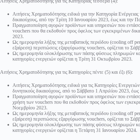
Αιτήσεις Χρηματοδότησης για τις Κατηγορίας τέσσερα (4):
Αιτήσεις Χρηματοδότησης ειδικά για την Κατηγορία Ενέργειας
δικαιούχους, από την Τρίτη 10 Ιανουαρίου 2023, έως και την 
Πραγματοποίηση αγορών προϊόντων και υπηρεσιών που εντάσσο
vouchers που θα εκδοθούν προς όφελος των εγκεκριμένων δικα
2023.
Ως ημερομηνία λήξης της μεταβατικής περιόδου (cooling off per
εξαίρεση) περιπτώσεις εξαργύρωσης vouchers, ορίζεται το Σάβ
Ως ημερομηνία ολοκλήρωσης των πάσης φύσεως πληρωμών και
κατηγορίες ενεργειών ορίζεται η Τρίτη 31 Οκτωβρίου 2023.
Αιτήσεις Χρηματοδότησης για τις Κατηγορίες πέντε (5) και έξι (6):
Αιτήσεις Χρηματοδότησης ειδικά για τις Κατηγορίες Ενεργειών 
δυνητικούς δικαιούχους, από το Σάββατο 1 Απριλίου 2023, έως
Πραγματοποίηση αγορών προϊόντων και υπηρεσιών που εντάσσοντ
χρήση των vouchers που θα εκδοθούν προς όφελος των εγκεκρι
Νοεμβρίου 2023.
Ως ημερομηνία λήξης της μεταβατικής περιόδου (cooling off per
εξαίρεση) περιπτώσεις εξαργύρωσης vouchers, ορίζεται το Σάβ
Ως ημερομηνία ολοκλήρωσης των πάσης φύσεως πληρωμών και
κατηγορίες ενεργειών ορίζεται η Τετάρτη 31 Ιανουαρίου 2024.