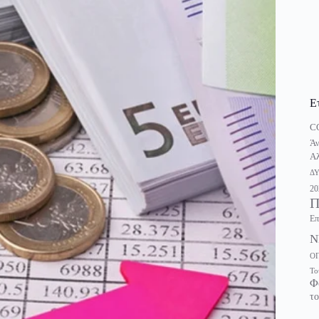
Ε
C
Άν
Αλ
Δ
20
Π
Επ
Ν
Ο
Το
Φ
το