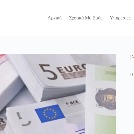
Αρχική
Σχετικά Με Εμάς
Υπηρεσίες
N
re
Π