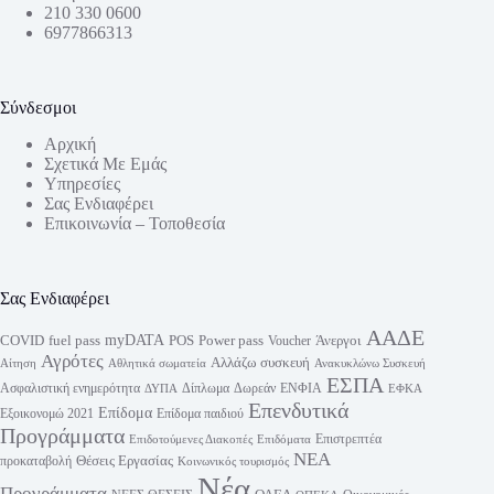
210 330 0600
6977866313
Σύνδεσμοι
Αρχική
Σχετικά Με Εμάς
Υπηρεσίες
Σας Ενδιαφέρει
Επικοινωνία – Τοποθεσία
Σας Ενδιαφέρει
ΑΑΔΕ
myDATA
fuel pass
Power pass
COVID
POS
Άνεργοι
Voucher
Αγρότες
Αλλάζω συσκευή
Αίτηση
Αθλητικά σωματεία
Ανακυκλώνω Συσκευή
ΕΣΠΑ
Ασφαλιστική ενημερότητα
Δίπλωμα
Δωρεάν
ΕΝΦΙΑ
ΔΥΠΑ
ΕΦΚΑ
Επενδυτικά
Επίδομα
Εξοικονομώ 2021
Επίδομα παιδιού
Προγράμματα
Επιστρεπτέα
Επιδοτούμενες Διακοπές
Επιδόματα
ΝΕΑ
Θέσεις Εργασίας
προκαταβολή
Κοινωνικός τουρισμός
Νέα
Προγράμματα