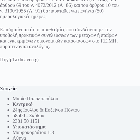
άρθρου 69 του ν. 4072/2012 (Α΄ 86) και του άρθρου 10 του
ν. 3190/1955 (Α΄ 91) θα παραταθεί για πενήντα (50)
ημερολογιακές ημέρες.
Επισημαίνεται ότι οι προθεσμίες που συνδέονται με την
υποβολή πρακτικών συνελεύσεων των μετόχων ή εταίρων
και εγκεκριμένων οικονομικών καταστάσεων στο Γ.Ε.ΜΗ.
παρατείνονται αναλόγως.
Πηγή:
Taxheaven.gr
Στοιχεία
Μαρία Παπαδοπούλου
Κεντρικό
24ης Ιουλίου & Ευξείνου Πόντου
58500 - Σκύδρα
2381 50 1151
Υποκατάστημα
Μαυροκορδάτου 1-3
Αθήνα