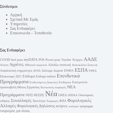
Σύνδεσμοι
Αρχική
Σχετικά Με Εμάς
Υπηρεσίες
Σας Ενδιαφέρει
Επικοινωνία – Τοποθεσία
Σας Ενδιαφέρει
ΑΑΔΕ
myDATA
fuel pass
Power pass
COVID
POS
Άνεργοι
Voucher
Αγρότες
Αλλάζω συσκευή
Αίτηση
Αθλητικά σωματεία
Ανακυκλώνω Συσκευή
ΕΣΠΑ
Ασφαλιστική ενημερότητα
Δίπλωμα
Δωρεάν
ΕΝΦΙΑ
ΔΥΠΑ
ΕΦΚΑ
Επενδυτικά
Επίδομα
Εξοικονομώ 2021
Επίδομα παιδιού
Προγράμματα
Επιστρεπτέα
Επιδοτούμενες Διακοπές
Επιδόματα
ΝΕΑ
Θέσεις Εργασίας
προκαταβολή
Κοινωνικός τουρισμός
Νέα
Προγράμματα
ΟΑΕΔ
ΝΕΕΣ ΘΕΣΕΙΣ
Οικονομικές
ΟΠΕΚΑ
Φορολογικές
Συναλλαγές
ΦΠΑ
ειδήσεις
Ταυτότητα
Τουρισμός
Αλλαγές
Φορολογικές Δηλώσεις
αιτήσεις
πρόγραμμα
καύσιμα
τουρισμός για όλους