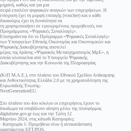
μηχανή, καθώς και για μια
σειρά επιπλέον ψηφιακών αναγκών των επιχειρήσεων. Η
ενίσχυση έχει τη μορφή επιταγής (voucher) και ο κάθε
δικαιούχος έχει τη δυνατότητα να
τη χρησιμοποιήσει σε εγκεκριμένους προμηθευτές του
Προγράμματος «Ψηφιακές Συναλλαγές».
Επισημαίνεται ότι το Πρόγραμμα «Ψηφιακές Συναλλαγές»
των Υπουργείων Εθνικής Οικονομίας και Οικονομικών και
Ψηφιακής Διακυβέρνησης αποτελεί
μέρος της δράσης «Ψηφιακός Μετασχηματισμός ΜμΕ», η
οποία υλοποιείται από το Υπουργείο Ψηφιακής
Διακυβέρνησης και την Κοινωνία της Πληροφορίας
(ΚτΠ Μ.Α.Ε.), στο πλαίσιο του Εθνικού Σχεδίου Ανάκαμψης
και Ανθεκτικότητας Ελλάδα 2.0 με τη χρηματοδότηση της
Ευρωπαϊκής Ένωσης-
NextGenerationEU.
Στο πλαίσιο του 4ου κύκλου οι επιχειρήσεις έχουν το
δικαίωμα να υποβάλουν αίτηση μέσω της πλατφόρμας
digitalsme.gov.gr έως και την Τρίτη 12
Μαρτίου 2024, στις κάτωθι Κατηγορίες:
· Κατηγορία 1: Προμήθεια νέου ή αντικατάσταση
υφιστάμενου EFT/POS.