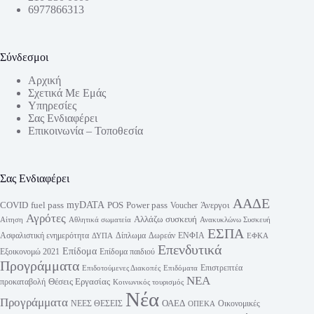
6977866313
Σύνδεσμοι
Αρχική
Σχετικά Με Εμάς
Υπηρεσίες
Σας Ενδιαφέρει
Επικοινωνία – Τοποθεσία
Σας Ενδιαφέρει
ΑΑΔΕ
myDATA
fuel pass
Power pass
COVID
POS
Άνεργοι
Voucher
Αγρότες
Αλλάζω συσκευή
Αίτηση
Αθλητικά σωματεία
Ανακυκλώνω Συσκευή
ΕΣΠΑ
Ασφαλιστική ενημερότητα
Δίπλωμα
Δωρεάν
ΕΝΦΙΑ
ΔΥΠΑ
ΕΦΚΑ
Επενδυτικά
Επίδομα
Εξοικονομώ 2021
Επίδομα παιδιού
Προγράμματα
Επιστρεπτέα
Επιδοτούμενες Διακοπές
Επιδόματα
ΝΕΑ
Θέσεις Εργασίας
προκαταβολή
Κοινωνικός τουρισμός
Νέα
Προγράμματα
ΟΑΕΔ
ΝΕΕΣ ΘΕΣΕΙΣ
Οικονομικές
ΟΠΕΚΑ