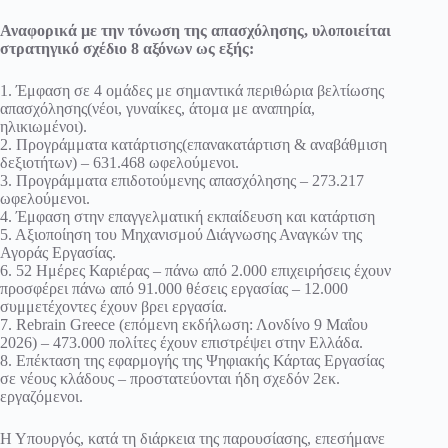
Αναφορικά με την τόνωση της απασχόλησης, υλοποιείται
στρατηγικό σχέδιο 8 αξόνων ως εξής:
1. Έμφαση σε 4 ομάδες με σημαντικά περιθώρια βελτίωσης
απασχόλησης(νέοι, γυναίκες, άτομα με αναπηρία,
ηλικιωμένοι).
2. Προγράμματα κατάρτισης(επανακατάρτιση & αναβάθμιση
δεξιοτήτων) – 631.468 ωφελούμενοι.
3. Προγράμματα επιδοτούμενης απασχόλησης – 273.217
ωφελούμενοι.
4. Έμφαση στην επαγγελματική εκπαίδευση και κατάρτιση
5. Αξιοποίηση του Μηχανισμού Διάγνωσης Αναγκών της
Αγοράς Εργασίας.
6. 52 Ημέρες Καριέρας – πάνω από 2.000 επιχειρήσεις έχουν
προσφέρει πάνω από 91.000 θέσεις εργασίας – 12.000
συμμετέχοντες έχουν βρει εργασία.
7. Rebrain Greece (επόμενη εκδήλωση: Λονδίνο 9 Μαΐου
2026) – 473.000 πολίτες έχουν επιστρέψει στην Ελλάδα.
8. Επέκταση της εφαρμογής της Ψηφιακής Κάρτας Εργασίας
σε νέους κλάδους – προστατεύονται ήδη σχεδόν 2εκ.
εργαζόμενοι.
Η Υπουργός, κατά τη διάρκεια της παρουσίασης, επεσήμανε