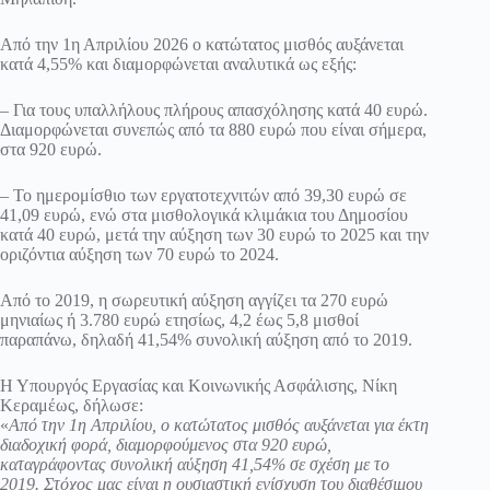
Από την 1η Απριλίου 2026 ο κατώτατος μισθός αυξάνεται
κατά 4,55% και διαμορφώνεται αναλυτικά ως εξής:
– Για τους υπαλλήλους πλήρους απασχόλησης κατά 40 ευρώ.
Διαμορφώνεται συνεπώς από τα 880 ευρώ που είναι σήμερα,
στα 920 ευρώ.
– Το ημερομίσθιο των εργατοτεχνιτών από 39,30 ευρώ σε
41,09 ευρώ, ενώ στα μισθολογικά κλιμάκια του Δημοσίου
κατά 40 ευρώ, μετά την αύξηση των 30 ευρώ το 2025 και την
οριζόντια αύξηση των 70 ευρώ το 2024.
Από το 2019, η σωρευτική αύξηση αγγίζει τα 270 ευρώ
μηνιαίως ή 3.780 ευρώ ετησίως, 4,2 έως 5,8 μισθοί
παραπάνω, δηλαδή 41,54% συνολική αύξηση από το 2019.
Η Υπουργός Εργασίας και Κοινωνικής Ασφάλισης, Νίκη
Κεραμέως, δήλωσε:
«
Από την 1η Απριλίου, ο κατώτατος μισθός αυξάνεται για έκτη
διαδοχική φορά, διαμορφούμενος στα 920 ευρώ,
καταγράφοντας συνολική αύξηση 41,54% σε σχέση με το
2019. Στόχος μας είναι η ουσιαστική ενίσχυση του διαθέσιμου