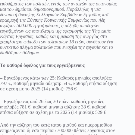
εισοδήματος των πολιτών, εντός των αντοχών της οικονομίας
και του δημόσιου δημοσιονομικού. Παράλληλα, η νέα
δυναμική σύναψης Συλλογικών Συμβάσεων Εργασίας κατ’
εφαρμογή της Εθνικής Κοινωνικής Συμφωνίας που ήδη
αγγίζουν 500.000 εργαζομένους, η αύξηση αποδοχών
εργαζομένων ως αποτέλεσμα της εφαρμογής της Ψηφιακής
Κάρτας Εργασίας, καθώς και η μείωση της ανεργίας στο
χαμηλότερο επίπεδο των τελευταίων 18 ετών, συνθέτουν ένα
συνεκτικό πλέγμα πολιτικών που ενισχύει την εργασία και το
διαθέσιμο εισόδημα
».
Το καθαρό όφελος για τους εργαζόμενους
– Εργαζόμενος κάτω των 25: Καθαρές μηνιαίες απολαβές:
797 €, Καθαρή μηνιαία αύξηση: 54 €, καθαρή ετήσια αύξηση
σε σχέση με το 2025 (14 μισθοί): 756 €
– Εργαζόμενος από 26 έως 30 ετών: καθαρές μηνιαίες
απολαβές 781 €, καθαρή μηνιαία αύξηση: 38 €, καθαρή
ετήσια αύξηση σε σχέση με το 2025 (14 μισθοί): 529 €
Από την αύξηση του κατώτατου μισθού και ημερομισθίου
επηρεάζονται άμεσα περίπου 700.000 θέσεις εργασίας στον