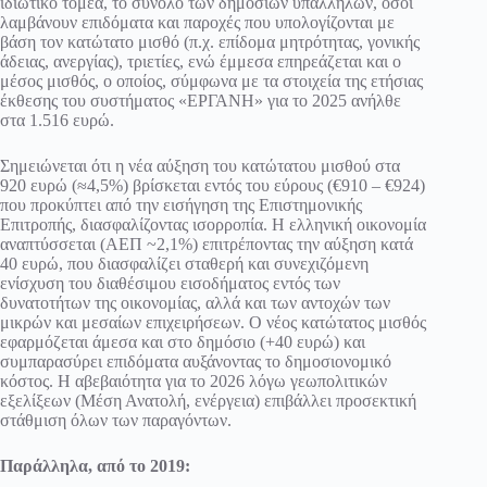
ιδιωτικό τομέα, το σύνολο των δημοσίων υπαλλήλων, όσοι
λαμβάνουν επιδόματα και παροχές που υπολογίζονται με
βάση τον κατώτατο μισθό (π.χ. επίδομα μητρότητας, γονικής
άδειας, ανεργίας), τριετίες, ενώ έμμεσα επηρεάζεται και ο
μέσος μισθός, ο οποίος, σύμφωνα με τα στοιχεία της ετήσιας
έκθεσης του συστήματος «ΕΡΓΑΝΗ» για το 2025 ανήλθε
στα 1.516 ευρώ.
Σημειώνεται ότι η νέα αύξηση του κατώτατου μισθού στα
920 ευρώ (≈4,5%) βρίσκεται εντός του εύρους (€910 – €924)
που προκύπτει από την εισήγηση της Επιστημονικής
Επιτροπής, διασφαλίζοντας ισορροπία. Η ελληνική οικονομία
αναπτύσσεται (ΑΕΠ ~2,1%) επιτρέποντας την αύξηση κατά
40 ευρώ, που διασφαλίζει σταθερή και συνεχιζόμενη
ενίσχυση του διαθέσιμου εισοδήματος εντός των
δυνατοτήτων της οικονομίας, αλλά και των αντοχών των
μικρών και μεσαίων επιχειρήσεων. Ο νέος κατώτατος μισθός
εφαρμόζεται άμεσα και στο δημόσιο (+40 ευρώ) και
συμπαρασύρει επιδόματα αυξάνοντας το δημοσιονομικό
κόστος. Η αβεβαιότητα για το 2026 λόγω γεωπολιτικών
εξελίξεων (Μέση Ανατολή, ενέργεια) επιβάλλει προσεκτική
στάθμιση όλων των παραγόντων.
Παράλληλα, από το 2019: