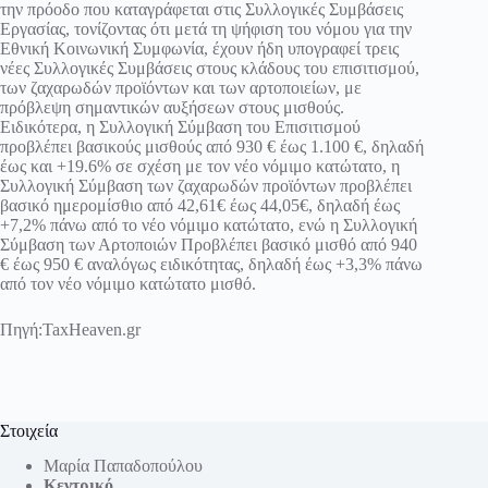
την πρόοδο που καταγράφεται στις Συλλογικές Συμβάσεις
Εργασίας, τονίζοντας ότι μετά τη ψήφιση του νόμου για την
Εθνική Κοινωνική Συμφωνία, έχουν ήδη υπογραφεί τρεις
νέες Συλλογικές Συμβάσεις στους κλάδους του επισιτισμού,
των ζαχαρωδών προϊόντων και των αρτοποιείων, με
πρόβλεψη σημαντικών αυξήσεων στους μισθούς.
Ειδικότερα, η Συλλογική Σύμβαση του Επισιτισμού
προβλέπει βασικούς μισθούς από 930 € έως 1.100 €, δηλαδή
έως και +19.6% σε σχέση με τον νέο νόμιμο κατώτατο, η
Συλλογική Σύμβαση των ζαχαρωδών προϊόντων προβλέπει
βασικό ημερομίσθιο από 42,61€ έως 44,05€, δηλαδή έως
+7,2% πάνω από το νέο νόμιμο κατώτατο, ενώ η Συλλογική
Σύμβαση των Αρτοποιών Προβλέπει βασικό μισθό από 940
€ έως 950 € αναλόγως ειδικότητας, δηλαδή έως +3,3% πάνω
από τον νέο νόμιμο κατώτατο μισθό.
Πηγή:
TaxHeaven.gr
Στοιχεία
Μαρία Παπαδοπούλου
Κεντρικό