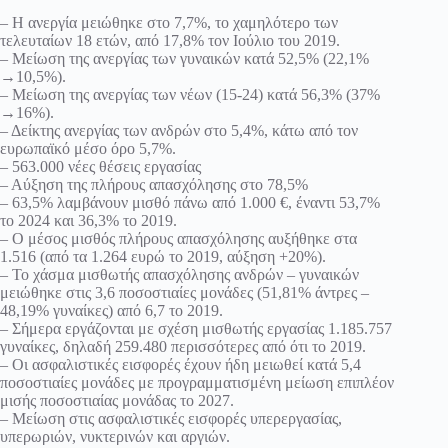
– Η ανεργία μειώθηκε στο 7,7%, το χαμηλότερο των
τελευταίων 18 ετών, από 17,8% τον Ιούλιο του 2019.
– Μείωση της ανεργίας των γυναικών κατά 52,5% (22,1%
→10,5%).
– Μείωση της ανεργίας των νέων (15-24) κατά 56,3% (37%
→16%).
– Δείκτης ανεργίας των ανδρών στο 5,4%, κάτω από τον
ευρωπαϊκό μέσο όρο 5,7%.
– 563.000 νέες θέσεις εργασίας
– Αύξηση της πλήρους απασχόλησης στο 78,5%
– 63,5% λαμβάνουν μισθό πάνω από 1.000 €, έναντι 53,7%
το 2024 και 36,3% το 2019.
– Ο μέσος μισθός πλήρους απασχόλησης αυξήθηκε στα
1.516 (από τα 1.264 ευρώ το 2019, αύξηση +20%).
– Το χάσμα μισθωτής απασχόλησης ανδρών – γυναικών
μειώθηκε στις 3,6 ποσοστιαίες μονάδες (51,81% άντρες –
48,19% γυναίκες) από 6,7 το 2019.
– Σήμερα εργάζονται με σχέση μισθωτής εργασίας 1.185.757
γυναίκες, δηλαδή 259.480 περισσότερες από ότι το 2019.
– Οι ασφαλιστικές εισφορές έχουν ήδη μειωθεί κατά 5,4
ποσοστιαίες μονάδες με προγραμματισμένη μείωση επιπλέον
μισής ποσοστιαίας μονάδας το 2027.
– Μείωση στις ασφαλιστικές εισφορές υπερεργασίας,
υπερωριών, νυκτερινών και αργιών.