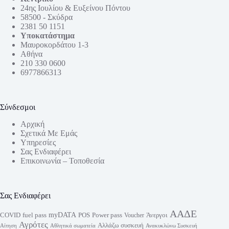
24ης Ιουλίου & Ευξείνου Πόντου
58500 - Σκύδρα
2381 50 1151
Υποκατάστημα
Μαυροκορδάτου 1-3
Αθήνα
210 330 0600
6977866313
Σύνδεσμοι
Αρχική
Σχετικά Με Εμάς
Υπηρεσίες
Σας Ενδιαφέρει
Επικοινωνία – Τοποθεσία
Σας Ενδιαφέρει
ΑΑΔΕ
myDATA
fuel pass
Power pass
COVID
POS
Άνεργοι
Voucher
Αγρότες
Αλλάζω συσκευή
Αίτηση
Αθλητικά σωματεία
Ανακυκλώνω Συσκευή