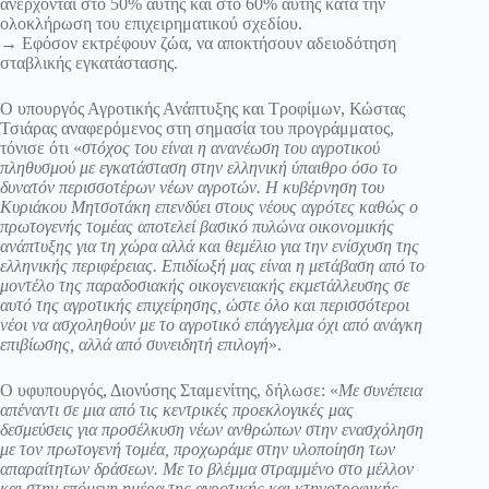
ανέρχονται στο 50% αυτής και στο 60% αυτής κατά την
ολοκλήρωση του επιχειρηματικού σχεδίου.
→ Εφόσον εκτρέφουν ζώα, να αποκτήσουν αδειοδότηση
σταβλικής εγκατάστασης.
Ο υπουργός Αγροτικής Ανάπτυξης και Τροφίμων, Κώστας
Τσιάρας αναφερόμενος στη σημασία του προγράμματος,
τόνισε ότι «
στόχος του είναι η ανανέωση του αγροτικού
πληθυσμού με εγκατάσταση στην ελληνική ύπαιθρο όσο το
δυνατόν περισσοτέρων νέων αγροτών. Η κυβέρνηση του
Κυριάκου Μητσοτάκη επενδύει στους νέους αγρότες καθώς ο
πρωτογενής τομέας αποτελεί βασικό πυλώνα οικονομικής
ανάπτυξης για τη χώρα αλλά και θεμέλιο για την ενίσχυση της
ελληνικής περιφέρειας. Επιδίωξή μας είναι η μετάβαση από το
μοντέλο της παραδοσιακής οικογενειακής εκμετάλλευσης σε
αυτό της αγροτικής επιχείρησης, ώστε όλο και περισσότεροι
νέοι να ασχοληθούν με το αγροτικό επάγγελμα όχι από ανάγκη
επιβίωσης, αλλά από συνειδητή επιλογή
».
Ο υφυπουργός, Διονύσης Σταμενίτης, δήλωσε: «
Με συνέπεια
απέναντι σε μια από τις κεντρικές προεκλογικές μας
δεσμεύσεις για προσέλκυση νέων ανθρώπων στην ενασχόληση
με τον πρωτογενή τομέα, προχωράμε στην υλοποίηση των
απαραίτητων δράσεων. Με το βλέμμα στραμμένο στο μέλλον
και στην επόμενη ημέρα της αγροτικής και κτηνοτροφικής