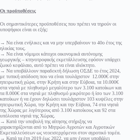
Οι προϋποθέσεις
Οι σημαντικότερες προϋποθέσεις που πρέπει να τηρούν οι
υποψήφιοι είναι οι εξής:
→ Να είναι ενήλικες και να μην υπερβαίνουν το 40ο έτος της
ηλικίας τους.
→ Να είναι νόμιμοι κάτοχοι οικονομικά αυτόνομης
γεωργικής – κτηνοτροφικής εκμετάλλευσης εφόσον υπάρχει
ζωικό κεφάλαιο, αυτό πρέπει να είναι ιδιόκτητο.
→ Να υποβάλλουν παραδεκτή δήλωση ΟΣΔΕ το έτος 2024,
με τυπική απόδοση που να είναι τουλάχιστον 12.000€ στην
ηπειρωτική χώρα, στην Κρήτη και στην Εύβοια, τα 10.000€
στα νησιά με πληθυσμό μεγαλύτερο των 3.100 κατοίκων και
τα 8.000€ στα νησιά με πληθυσμό μικρότερο ή ίσο των 3.100
κατοίκων ή να έχουν δηλώσει τουλάχιστον 103 κυψέλες στην
ηπειρωτική Χώρα, την Κρήτη και την Εύβοια, 74 στα νησιά
της Χώρας με λιγότερους από 3.100 κατοίκους και 92 στα
υπόλοιπα νησιά της Χώρας.
→ Κατά την υποβολή της αίτησης στήριξης να
χαρακτηρίζονται από το Μητρώο Αγροτών και Αγροτικών
Εκμεταλλεύσεων ως νεοεισερχόμενοι στον αγροτικό τομέα.
→ Κατά τα έτη 2019 έως 2022, να μην έχουν υποβάλει