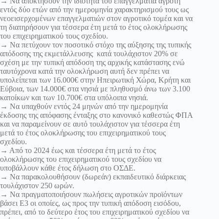
→ Να αποκτήσουν την ιδιότητα του επαγγελματία αγρότη
εντός δύο ετών από την ημερομηνία χαρακτηρισμού τους ως
νεοεισερχομένων επαγγελματιών στον αγροτικό τομέα και να
τη διατηρήσουν για τέσσερα έτη μετά το έτος ολοκλήρωσης
του επιχειρηματικού τους σχεδίου.
→ Να πετύχουν τον ποσοτικό στόχο της αύξησης της τυπικής
απόδοσης της εκμετάλλευσης κατά τουλάχιστον 20% σε
σχέση με την τυπική απόδοση της αρχικής κατάστασης ενώ
ταυτόχρονα κατά την ολοκλήρωση αυτή δεν πρέπει να
υπολείπεται των 16.000€ στην Ηπειρωτική Χώρα, Κρήτη και
Εύβοια, των 14.000€ στα νησιά με πληθυσμό άνω των 3.100
κατοίκων και των 10.700€ στα υπόλοιπα νησιά.
→ Να υπαχθούν εντός 24 μηνών από την ημερομηνία
έκδοσης της απόφασης ένταξης στο κανονικό καθεστώς ΦΠΑ
και να παραμείνουν σε αυτό τουλάχιστον για τέσσερα έτη
μετά το έτος ολοκλήρωσης του επιχειρηματικού τους
σχεδίου.
→ Από το 2024 έως και τέσσερα έτη μετά το έτος
ολοκλήρωσης του επιχειρηματικού τους σχεδίου να
υποβάλλουν κάθε έτος δήλωση στο ΟΣΔΕ.
→ Να παρακολουθήσουν (δωρεάν) εκπαιδευτικό διάρκειας
τουλάχιστον 250 ωρών.
→ Να πραγματοποιήσουν πωλήσεις αγροτικών προϊόντων
βάσει Ε3 οι οποίες, ως προς την τυπική απόδοση εισόδου,
πρέπει, από το δεύτερο έτος του επιχειρηματικού σχεδίου να