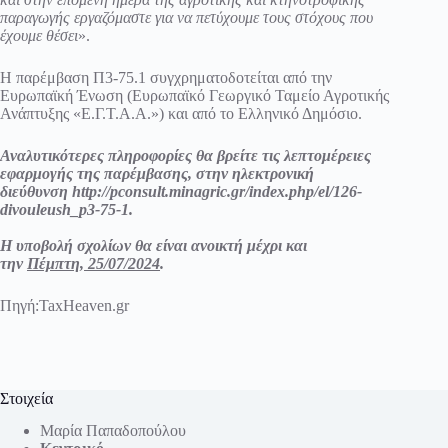
παραγωγής εργαζόμαστε για να πετύχουμε τους στόχους που
έχουμε θέσει
».
Η παρέμβαση Π3-75.1 συγχρηματοδοτείται από την
Ευρωπαϊκή Ένωση (Ευρωπαϊκό Γεωργικό Ταμείο Αγροτικής
Ανάπτυξης «Ε.Γ.Τ.Α.Α.») και από το Ελληνικό Δημόσιο.
Αναλυτικότερες πληροφορίες θα βρείτε τις λεπτομέρειες
εφαρμογής της παρέμβασης, στην ηλεκτρονική
διεύθυνση
http://pconsult.minagric.gr/index.php/el/126-
divouleush_p3-75-1
.
Η υποβολή σχολίων θα είναι ανοικτή μέχρι και
την
Πέμπτη, 25/07/2024
.
Πηγή:
TaxHeaven.gr
Στοιχεία
Μαρία Παπαδοπούλου