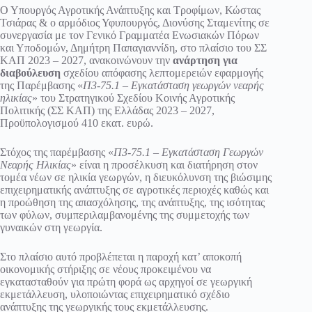
Ο Υπουργός Αγροτικής Ανάπτυξης και Τροφίμων, Κώστας
Τσιάρας & ο αρμόδιος Υφυπουργός, Διονύσης Σταμενίτης σε
συνεργασία με τον Γενικό Γραμματέα Ενωσιακών Πόρων
και Υποδομών, Δημήτρη Παπαγιαννίδη, στο πλαίσιο του ΣΣ
ΚΑΠ 2023 – 2027, ανακοινώνουν την
ανάρτηση για
διαβούλευση
σχεδίου απόφασης λεπτομερειών εφαρμογής
της Παρέμβασης «
Π3-75.1 – Εγκατάσταση γεωργών νεαρής
ηλικίας
» του Στρατηγικού Σχεδίου Κοινής Αγροτικής
Πολιτικής (ΣΣ ΚΑΠ) της Ελλάδας 2023 – 2027,
Προϋπολογισμού 410 εκατ. ευρώ.
Στόχος της παρέμβασης «
Π3-75.1 – Εγκατάσταση Γεωργών
Νεαρής Ηλικίας
» είναι η προσέλκυση και διατήρηση στον
τομέα νέων σε ηλικία γεωργών, η διευκόλυνση της βιώσιμης
επιχειρηματικής ανάπτυξης σε αγροτικές περιοχές καθώς και
η προώθηση της απασχόλησης, της ανάπτυξης, της ισότητας
των φύλων, συμπεριλαμβανομένης της συμμετοχής των
γυναικών στη γεωργία.
Στο πλαίσιο αυτό προβλέπεται η παροχή κατ’ αποκοπή
οικονομικής στήριξης σε νέους προκειμένου να
εγκατασταθούν για πρώτη φορά ως αρχηγοί σε γεωργική
εκμετάλλευση, υλοποιώντας επιχειρηματικό σχέδιο
ανάπτυξης της γεωργικής τους εκμετάλλευσης.