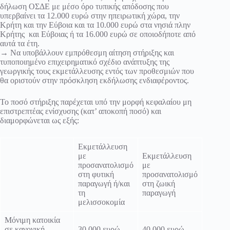
δήλωση ΟΣΔΕ με μέσο όρο τυπικής απόδοσης που
υπερβαίνει τα 12.000 ευρώ στην ηπειρωτική χώρα, την
Κρήτη και την Εύβοια και τα 10.000 ευρώ στα νησιά πλην
Κρήτης και Εύβοιας ή τα 16.000 ευρώ σε οποιοδήποτε από
αυτά τα έτη.
→ Να υποβάλλουν εμπρόθεσμη αίτηση στήριξης και
τυποποιημένο επιχειρηματικό σχέδιο ανάπτυξης της
γεωργικής τους εκμετάλλευσης εντός των προθεσμιών που
θα οριστούν στην πρόσκληση εκδήλωσης ενδιαφέροντος.
Το ποσό στήριξης παρέχεται υπό την μορφή κεφαλαίου μη
επιστρεπτέας ενίσχυσης (κατ’ αποκοπή ποσό) και
διαμορφώνεται ως εξής:
Εκμετάλλευση
με
Εκμετάλλευση
προσανατολισμό
με
στη φυτική
προσανατολισμό
παραγωγή ή/και
στη ζωική
τη
παραγωγή
μελισσοκομία
Μόνιμη κατοικία
σε κανονική
30.000 ευρώ
40.000 ευρώ