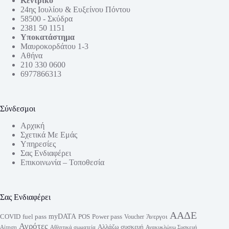
Κεντρικό
24ης Ιουλίου & Ευξείνου Πόντου
58500 - Σκύδρα
2381 50 1151
Υποκατάστημα
Μαυροκορδάτου 1-3
Αθήνα
210 330 0600
6977866313
Σύνδεσμοι
Αρχική
Σχετικά Με Εμάς
Υπηρεσίες
Σας Ενδιαφέρει
Επικοινωνία – Τοποθεσία
Σας Ενδιαφέρει
ΑΑΔΕ
myDATA
fuel pass
Power pass
COVID
POS
Άνεργοι
Voucher
Αγρότες
Αλλάζω συσκευή
Αίτηση
Αθλητικά σωματεία
Ανακυκλώνω Συσκευή