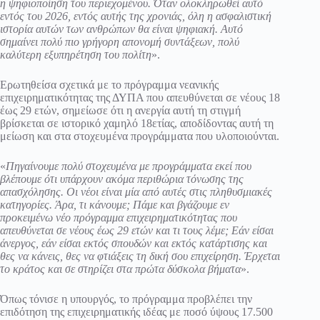
η ψηφιοποίηση του περιεχομένου. Όταν ολοκληρωθεί αυτό
εντός του 2026, εντός αυτής της χρονιάς, όλη η ασφαλιστική
ιστορία αυτών των ανθρώπων θα είναι ψηφιακή. Αυτό
σημαίνει πολύ πιο γρήγορη απονομή συντάξεων, πολύ
καλύτερη εξυπηρέτηση του πολίτη
».
Ερωτηθείσα σχετικά με το πρόγραμμα νεανικής
επιχειρηματικότητας της ΔΥΠΑ που απευθύνεται σε νέους 18
έως 29 ετών, σημείωσε ότι η ανεργία αυτή τη στιγμή
βρίσκεται σε ιστορικό χαμηλό 18ετίας, αποδίδοντας αυτή τη
μείωση και στα στοχευμένα προγράμματα που υλοποιούνται.
«
Πηγαίνουμε πολύ στοχευμένα με προγράμματα εκεί που
βλέπουμε ότι υπάρχουν ακόμα περιθώρια τόνωσης της
απασχόλησης. Οι νέοι είναι μία από αυτές στις πληθυσμιακές
κατηγορίες. Άρα, τι κάνουμε; Πάμε και βγάζουμε εν
προκειμένω νέο πρόγραμμα επιχειρηματικότητας που
απευθύνεται σε νέους έως 29 ετών και τι τους λέμε; Εάν είσαι
άνεργος, εάν είσαι εκτός σπουδών και εκτός κατάρτισης και
θες να κάνεις, θες να φτιάξεις τη δική σου επιχείρηση. Έρχεται
το κράτος και σε στηρίζει στα πρώτα δύσκολα βήματα
».
Όπως τόνισε η υπουργός, το πρόγραμμα προβλέπει την
επιδότηση της επιχειρηματικής ιδέας με ποσό ύψους 17.500