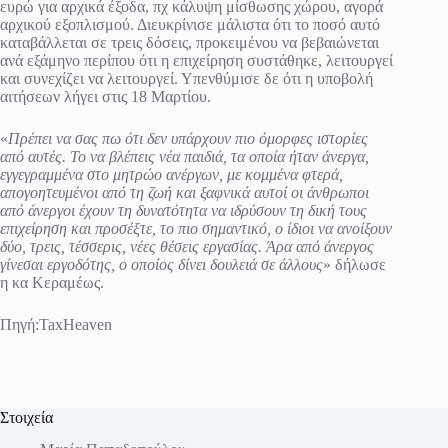
ευρώ για αρχικά έξοδα, πχ κάλυψη μίσθωσης χώρου, αγορά
αρχικού εξοπλισμού. Διευκρίνισε μάλιστα ότι το ποσό αυτό
καταβάλλεται σε τρεις δόσεις, προκειμένου να βεβαιώνεται
ανά εξάμηνο περίπου ότι η επιχείρηση συστάθηκε, λειτουργεί
και συνεχίζει να λειτουργεί. Υπενθύμισε δε ότι η υποβολή
αιτήσεων λήγει στις 18 Μαρτίου.
«
Πρέπει να σας πω ότι δεν υπάρχουν πιο όμορφες ιστορίες
από αυτές. Το να βλέπεις νέα παιδιά, τα οποία ήταν άνεργα,
εγγεγραμμένα στο μητρώο ανέργων, με κομμένα φτερά,
απογοητευμένοι από τη ζωή και ξαφνικά αυτοί οι άνθρωποι
από άνεργοι έχουν τη δυνατότητα να ιδρύσουν τη δική τους
επιχείρηση και προσέξτε, το πιο σημαντικό, ο ίδιοι να ανοίξουν
δύο, τρεις, τέσσερις, νέες θέσεις εργασίας. Άρα από άνεργος
γίνεσαι εργοδότης, ο οποίος δίνει δουλειά σε άλλους
» δήλωσε
η κα Κεραμέως.
Πηγή:
TaxHeaven
Στοιχεία