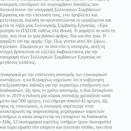
υπουργός επεσήμανε ότι περιλαμβάνει διατάξεις που
διευκολύνουν την υπογραφή Συλλογικών Συμβάσεων
Εργασίας και την επέκτασή τους, ενώ προβλέπει και
μετενέργεια, δηλαδή να προστατεύονται οι εργαζόμενοι και
μετά τη λήξη μιας Συλλογικής Σύμβασης Εργασίας. «
Εγώ
ρώτησα το ΠΑΣΟΚ ευθέως στη Βουλή. Τι ψηφίζετε σε αυτά τα
τρία, που είναι τα τρία βασικά άρθρα; Ναι και στα τρία. Τι
ψηφίζετε επί της αρχής; Όχι. Πως γίνεται αυτό δεν ξέρω
»,
σχολίασε. Σύμφωνα με τα όσα είπε η υπουργός, αυτή τη
στιγμή βρίσκονται σε εξέλιξη διαβουλεύσεις για την
υπογραφή νέων Συλλογικών Συμβάσεων Εργασίας σε
μεγάλους κλάδους.
Αναφορικά με την επίσπευση απονομής των επικουρικών
συντάξεων, η κα Κεραμέως σημείωσε ότι η κυβέρνηση
επεξεργάστηκε διάταξη για την περαιτέρω επιτάχυνση των
διαδικασιών. Ως προς το χρόνο απονομής, η ίδια διευκρίνισε
ότι το 2019 η έκδοση μία κύριας σύνταξης χρειαζόταν κατά
μέσο όρο 500 ημέρες, ενώ σήμερα απαιτεί 42 ημέρες. Ως
προς τις επικουρικές, η υπουργός παρέπεμψε στην
ολοκλήρωση της ψηφιοποίησης χειρόγραφων καρτελών
ενσήμων η οποία αναμένεται να επιταχύνει τη διαδικασία.
«
Ήδη, 53 εκατομμύρια καρτέλες ενσήμων έχουν σκαναριστεί
και τώρα είμαστε στο επόμενο και τελευταίο στάδιο, που είναι