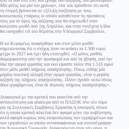
από τα 880 στα 950, και έχουμε δύο αυξήσεις που μεσολαβούν.
Μία φέτος και μία του χρόνου
», είπε και πρόσθεσε ότι αυτή
τη στιγμή βρίσκεται σε εξέλιξη συζήτηση με τους
κοινωνικούς εταίρους οι οποίοι καταθέτουν τις προτάσεις
τους για το ύψος της αύξησης που θα σημειωθεί στον
κατώτατο μισθό από 1ης Απριλίου, και στην συνέχεια η ίδια
θα εισηγηθεί επί του θέματος στο Υπουργικό Συμβούλιο.
Η κα Κεραμέως αναφέρθηκε και στον μέσο μισθό
σημειώνοντας ότι ο στόχος ήταν να φτάσει τα 1.500 ευρώ
μέχρι το 2027 και έχει ήδη επιτευχθεί. «
Ο μέσος μισθός
διαμορφώνεται από την προσφορά και από τη ζήτηση, από την
ίδια την αγορά εργασίας και εκεί είμαστε πλέον στα 1.516 ευρώ
στον μέσο μισθό πλήρους απασχόλησης. Όπως επίσης μία
μεγάλη ποιοτική αλλαγή στην αγορά εργασίας, είναι η μεγάλη
αύξηση της πλήρους απασχόλησης. Πλέον σχεδόν οκτώ στους
δέκα εργαζόμενους είναι σε δουλειές πλήρους απασχόλησης
».
Αναφορικά με την κριτική που ασκείται από την
αντιπολίτευση και ιδιαίτερα από το ΠΑΣΟΚ στο νέο νόμο
για τις Συλλογικές Συμβάσεις Εργασίας η υπουργός τόνισε
ότι η οποία κριτική ασκείται δεν αφορά μόνο την κυβέρνηση,
αλλά αφορά κυρίως τους εκπροσώπους των εργαζομένων και
των εργοδοτών οι οποίοι συναποφάσισαν και συνυπέγραψαν
την Κοινωνική Συμφωνία. Αναφερόμενη στον νέο νόμο, η