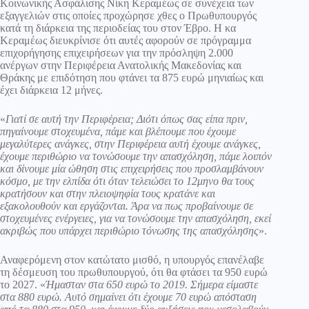
Κοινωνικής Ασφάλισης Νίκη Κεραμέως σε συνέχεια των
εξαγγελιών στις οποίες προχώρησε χθες ο Πρωθυπουργός
κατά τη διάρκεια της περιοδείας του στον Έβρο. Η κα
Κεραμέως διευκρίνισε ότι αυτές αφορούν σε πρόγραμμα
επιχορήγησης επιχειρήσεων για την πρόσληψη 2.000
ανέργων στην Περιφέρεια Ανατολικής Μακεδονίας και
Θράκης με επιδότηση που φτάνει τα 875 ευρώ μηνιαίως και
έχει διάρκεια 12 μήνες.
«
Γιατί σε αυτή την Περιφέρεια; Διότι όπως σας είπα πριν,
πηγαίνουμε στοχευμένα, πάμε και βλέπουμε που έχουμε
μεγαλύτερες ανάγκες, στην Περιφέρεια αυτή έχουμε ανάγκες,
έχουμε περιθώριο να τονώσουμε την απασχόληση, πάμε λοιπόν
και δίνουμε μία ώθηση στις επιχειρήσεις που προσλαμβάνουν
κόσμο, με την ελπίδα ότι όταν τελειώσει το 12μηνο θα τους
κρατήσουν και στην πλειοψηφία τους κρατάνε και
εξακολουθούν και εργάζονται. Άρα να πως προβαίνουμε σε
στοχευμένες ενέργειες, για να τονώσουμε την απασχόληση, εκεί
ακριβώς που υπάρχει περιθώριο τόνωσης της απασχόλησης
».
Αναφερόμενη στον κατώτατο μισθό, η υπουργός επανέλαβε
τη δέσμευση του πρωθυπουργού, ότι θα φτάσει τα 950 ευρώ
το 2027. «
Ήμασταν στα 650 ευρώ το 2019. Σήμερα είμαστε
στα 880 ευρώ. Αυτό σημαίνει ότι έχουμε 70 ευρώ απόσταση