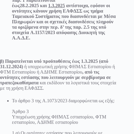
παρ. 1 παρατείνονται
έως
28.2.2025
και
1.3.2025
αντίστοιχα, εφόσον οι
οντότητες κάνουν χρήση ΕΑΦΔΣΣ ως τμήμα
Ταμειακού Συστήματος που διασυνδέεται με Μέσα
Πληρωμών και οι σχετικές διασυνδέσεις πληρούν
τα οριζόμενα στην περ. δ’ της παρ. 2.5 της υπό
στοιχεία
Α.1157/2023
απόφασης
Διοικητή της
Α.Α.Δ.Ε.
β) Παρατείνεται υπό προϋποθέσεις έως 1.3.2025 (από
31.12.2024)
ή υποχρεωτική χρήσης ΦΗΜΑΣ Εστιατορίου ή
ΦΤΜ Εστιατορίου ή ΑΔΗΜΕ Εστιατορίου
, από τις
οντότητες εστίασης που λειτουργούν με σερβίρισμα σε
τραπεζοκαθίσματα
και εκδίδουν τα λογιστικά τους στοιχεία
με τη χρήση ΕΑΦΔΣΣ.
Το άρθρο 3 της
Α.1073/2023
διαμορφώνεται ως εξής:
Άρθρο 3
Υποχρέωση χρήσης ΦΗΜΑΣ εστιατορίου, ΦΤΜ
εστιατορίου, ΑΔΗΜΕ εστιατορίου
1.α) Οι οντότητες εστίασης που λειτουργούν με