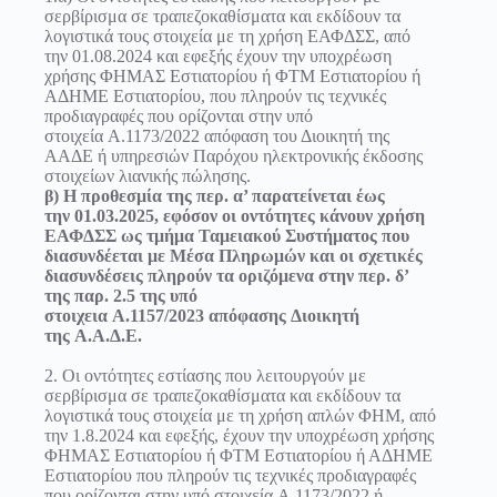
σερβίρισμα σε τραπεζοκαθίσματα και εκδίδουν τα
λογιστικά τους στοιχεία με τη χρήση ΕΑΦΔΣΣ, από
την 01.08.2024 και εφεξής έχουν την υποχρέωση
χρήσης ΦΗΜΑΣ Εστιατορίου ή ΦΤΜ Εστιατορίου ή
ΑΔΗΜΕ Εστιατορίου, που πληρούν τις τεχνικές
προδιαγραφές που ορίζονται στην υπό
στοιχεία
Α.1173/2022
απόφαση του Διοικητή της
ΑΑΔΕ ή υπηρεσιών Παρόχου ηλεκτρονικής έκδοσης
στοιχείων λιανικής πώλησης.
β) Η προθεσμία της περ. α’ παρατείνεται έως
την
01.03.2025,
εφόσον οι οντότητες κάνουν χρήση
ΕΑΦΔΣΣ ως τμήμα Ταμειακού Συστήματος που
διασυνδέεται με Μέσα Πληρωμών και οι σχετικές
διασυνδέσεις πληρούν τα οριζόμενα στην περ. δ’
της παρ. 2.5 της
υπό
στοιχεια
Α.1157/2023
απόφασης
Διοικητή
της
Α.Α.Δ.Ε.
2. Οι οντότητες εστίασης που λειτουργούν με
σερβίρισμα σε τραπεζοκαθίσματα και εκδίδουν τα
λογιστικά τους στοιχεία με τη χρήση απλών ΦΗΜ, από
την 1.8.2024 και εφεξής, έχουν την υποχρέωση χρήσης
ΦΗΜΑΣ Εστιατορίου ή ΦΤΜ Εστιατορίου ή ΑΔΗΜΕ
Εστιατορίου που πληρούν τις τεχνικές προδιαγραφές
που ορίζονται στην υπό στοιχεία
Α.1173/2022
ή