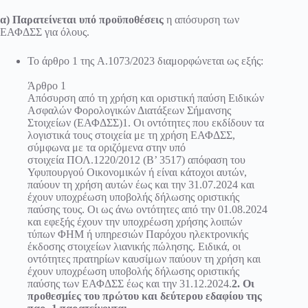
α) Παρατείνεται υπό προϋποθέσεις
η απόσυρση των
ΕΑΦΔΣΣ για όλους.
Το άρθρο 1 της
Α.1073/2023
διαμορφώνεται ως εξής:
Άρθρο 1
Απόσυρση από τη χρήση και οριστική παύση Ειδικών
Ασφαλών Φορολογικών Διατάξεων Σήμανσης
Στοιχείων (ΕΑΦΔΣΣ)1. Οι οντότητες που εκδίδουν τα
λογιστικά τους στοιχεία με τη χρήση ΕΑΦΔΣΣ,
σύμφωνα με τα οριζόμενα στην υπό
στοιχεία
ΠΟΛ.1220/2012
(Β’ 3517) απόφαση του
Υφυπουργού Οικονομικών ή είναι κάτοχοι αυτών,
παύουν τη χρήση αυτών έως και την 31.07.2024 και
έχουν υποχρέωση υποβολής δήλωσης οριστικής
παύσης τους. Οι ως άνω οντότητες από την 01.08.2024
και εφεξής έχουν την υποχρέωση χρήσης λοιπών
τύπων ΦΗΜ ή υπηρεσιών Παρόχου ηλεκτρονικής
έκδοσης στοιχείων λιανικής πώλησης. Ειδικά, οι
οντότητες πρατηρίων καυσίμων παύουν τη χρήση και
έχουν υποχρέωση υποβολής δήλωσης οριστικής
παύσης των ΕΑΦΔΣΣ έως και την 31.12.2024.
2. Οι
προθεσμίες του πρώτου και δεύτερου εδαφίου της