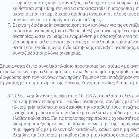
εφαρμόζεται στις κύριες συντάξεις, αλλά όχι στις επικουρικές)
καθίσταται επιβεβλημένη για να αποκατασταθεί η ισορροπία 
ικανοποιείται το περί δικαίου αίσθημα ανάμεσα σε όλους τους
συντάξεων και το τι πράγματι είναι εισφορές.
Ξεκινά η διαδικασία ενιαιοποίησης των κανόνων για τις συντάξ
ποσοστού αναπηρίας (από 67% σε 50%) για συγκεκριμένες ομ
αναπηρίας, ώστε να υπάρξει εναρμόνιση με όσα ισχύουν για 
νέα ρύθμιση καλύπτονται πρωτίστως οι «παλαιοί ασφαλισμένο
θεσπίζεται ενιαία ημερομηνία καταβολής σύνταξης αναπηρίας, 
συνταξιοδότησης λόγω αναπηρίας.
Σημειώνεται ότι το συνολικό πλαίσιο προστασίας των ατόμων με ανα
στρεβλώσεων, την απλοποίηση και την κωδικοποίηση της νομοθεσίας
διαφοροποίηση των κανόνων των πρώην Ταμείων που εντάχθηκαν στ
Εργασίας με συμμετοχή και της Εθνικής Συνομοσπονδίας Ατόμων μ
Τέλος, λαμβάνοντας υπόψη ότι ο ΟΠΕΚΑ στο πλαίσιο ελέγχων 
που λάμβαναν επιδόματα – κυρίως αναπηρικά, συνήθως μέσω Δή
πλειοψηφία καλόπιστα και διέκοψε την καταβολή τους, αναζη
ενισχύεται η προστασία των ιδιαίτερα ευάλωτων ομάδων με τ
έλαβαν καλόπιστα. Για τις υπόλοιπες περιπτώσεις αχρεωστήτω
διάκριση μεταξύ αμέλειας και δόλου, όπως η τριετής παραγραφ
συμψηφισμούς με μελλοντικές καταβολές, καθώς και η μη ανα
Λαμβάνεται έτσι υπόψη η καθυστέρηση του κράτος στους ελέγχο