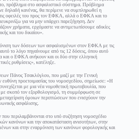
όητο, πρόβλημα στο ασφαλιστικό σύστημα. Πρόβλημα
ωνε δηλαδή κανένας, θα περίμενε να συμπληρωθεί η
ο τις οφειλές του προς τον ΕΦΚΑ, αλλά ο ΕΦΚΑ και το
ιευκρινίζω για να μην υπάρχει παρεξήγηση. Δεν
άζουν χρήματα, ερχόμαστε να αντιμετωπίσουμε αδικίες
κής και του δικαίου».
μόνιση των δόσεων των ασφαλισμένων στον ΕΦΚΑ με τις
αυτό το λόγο πηγαίνουμε από τις 12 δόσεις, όπου αυτό
ρία και ο ΕΦΚΑ ανήκουν και οι δύο στην ελληνική
τικές ρυθμίσεις», κατέληξε.
εων Πάνος Τσακλόγλου, που μαζί με την Γενική
 ευθύνη προετοιμασίας του νομοσχεδίου, σημείωσε: «Η
υνεχίζεται με μια νέα νομοθετική πρωτοβουλία, που
ν με σκοπό τον εξορθολογισμό, τη συμμόρφωση σε
α μεταχείριση όμοιων περιπτώσεων που ενισχύουν την
νωνικής ασφάλισης.
ν που περιλαμβάνονται στο υπό συζήτηση νομοσχέδιο
τικών κανόνων και την αποκατάσταση ανισοτήτων, στην
ένων και στην εναρμόνιση των κανόνων φορολογικής και