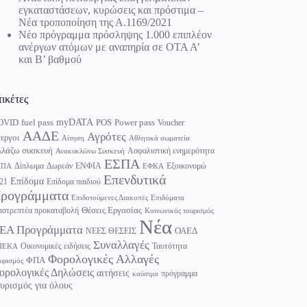
εγκαταστάσεων, κυρώσεις και πρόστιμα –
Νέα τροποποίηση της Α.1169/2021
Νέο πρόγραμμα πρόσληψης 1.000 επιπλέον
ανέργων ατόμων με αναπηρία σε ΟΤΑ Α’
και Β’ βαθμού
τικέτες
myDATA
fuel pass
Power pass
OVID
POS
Voucher
ΑΑΔΕ
Αγρότες
εργοι
Αίτηση
Αθλητικά σωματεία
λάζω συσκευή
Ασφαλιστική ενημερότητα
Ανακυκλώνω Συσκευή
ΕΣΠΑ
Δίπλωμα
Δωρεάν
ΕΝΦΙΑ
Εξοικονομώ
ΥΠΑ
ΕΦΚΑ
Επενδυτικά
Επίδομα
21
Επίδομα παιδιού
ρογράμματα
Επιδοτούμενες Διακοπές
Επιδόματα
Θέσεις Εργασίας
ιστρεπτέα προκαταβολή
Κοινωνικός τουρισμός
Νέα
ΕΑ Προγράμματα
ΟΑΕΔ
ΝΕΕΣ ΘΕΣΕΙΣ
Συναλλαγές
Οικονομικές ειδήσεις
Ταυτότητα
ΠΕΚΑ
Φορολογικές Αλλαγές
ΦΠΑ
υρισμός
ορολογικές Δηλώσεις
αιτήσεις
πρόγραμμα
καύσιμα
υρισμός για όλους