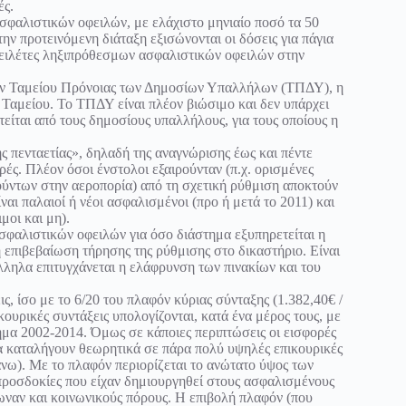
ές.
ασφαλιστικών οφειλών, με ελάχιστο μηνιαίο ποσό τα 50
ν προτεινόμενη διάταξη εξισώνονται οι δόσεις για πάγια
ειλέτες ληξιπρόθεσμων ασφαλιστικών οφειλών στην
ώην Ταμείου Πρόνοιας των Δημοσίων Υπαλλήλων (ΤΠΔΥ), η
ω Ταμείου. Το ΤΠΔΥ είναι πλέον βιώσιμο και δεν υπάρχει
είται από τους δημοσίους υπαλλήλους, για τους οποίους η
ς πενταετίας», δηλαδή της αναγνώρισης έως και πέντε
ρές. Πλέον όσοι ένστολοι εξαιρούνταν (π.χ. ορισμένες
ούντων στην αεροπορία) από τη σχετική ρύθμιση αποκτούν
ναι παλαιοί ή νέοι ασφαλισμένοι (προ ή μετά το 2011) και
μοι και μη).
σφαλιστικών οφειλών για όσο διάστημα εξυπηρετείται η
επιβεβαίωση τήρησης της ρύθμισης στο δικαστήριο. Είναι
λληλα επιτυγχάνεται η ελάφρυνση των πινακίων και του
, ίσο με το 6/20 του πλαφόν κύριας σύνταξης (1.382,40€ /
κουρικές συντάξεις υπολογίζονται, κατά ένα μέρος τους, με
τημα 2002-2014. Όμως σε κάποιες περιπτώσεις οι εισφορές
α καταλήγουν θεωρητικά σε πάρα πολύ υψηλές επικουρικές
άνω). Με το πλαφόν περιορίζεται το ανώτατο ύψος των
 προσδοκίες που είχαν δημιουργηθεί στους ασφαλισμένους
τωναν και κοινωνικούς πόρους. Η επιβολή πλαφόν (που