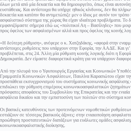
όλων μετά από μία δεκαετία και θα δημιουργείτο, όπως είναι αυτον
ευστάθειας. Και αντίστοιχα θα υπήρχε ηθικός κίνδυνος, δεν θα πλήρ
δεκαετία και κατόπιν θα αντιμετώπιζε μεν ο ίδιος με αυτόν τον τρόπ
ασφαλιστικό σύστημα της χώρας θα είχαν ιδιαίτερα προβλήματα. Το δ
εμφανιζόμαστε σήμερα εδώ ως «πολιτικοί Αη – Βασίληδες» που μοιρ
προς όφελος των ασφαλισμένων αλλά και προς όφελος της κοινής λογι
«Η δεύτερη ρύθμιση», ανέφερε ο κ. Χατζηδάκης, «αφορά στην εναρ
αντίστοιχες ρυθμίσεις που υπάρχουν στην Εφορία, την ΑΑΔΕ. Και γι’ 
προβλέπεται, στις 24. Άλλη μία ρύθμιση κοινής λογικής διότι η Εφο
Δημοκρατία. Δεν είμαστε διαφορετικά κράτη για να υπάρχουν διαφορε
Από την πλευρά του ο Υφυπουργός Εργασίας και Κοινωνικών Υποθέσ
Γραμματέα Κοινωνικών Ασφαλίσεων, Παυλίνα Καρασιώτου είχαν την
προσπάθεια εκσυγχρονισμού του συστήματος κοινωνικής ασφάλισης σ
επιδιώκει την ρύθμιση επιμέρους κοινωνικοασφαλιστικών ζητημάτω
πρόσφατες αποφάσεις του Συμβουλίου της Επικρατείας και την ενιαί
ασφάλεια δικαίου και την εμπιστοσύνη των πολιτών στο σύστημα κοι
Οι βασικές κατευθύνσεις των προτεινόμενων νομοθετικών ρυθμίσεω
εστιάζουν σε τέσσερις βασικούς άξονες: στην ενιαιοποίηση ασφαλισ
προώθηση προστατευτικών διατάξεων για ευάλωτες ομάδες ασφαλισμ
κοινωνικοασφαλιστικής διοίκησης.