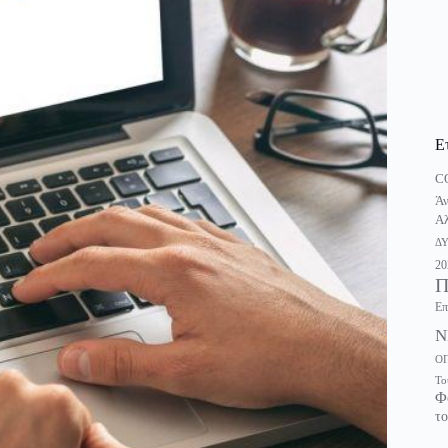
Ε
C
Άν
Αλ
Δ
20
Π
Επ
Ν
Ο
Το
Φ
το