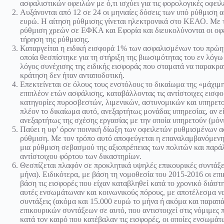
ασφαλιστικών οφειλών με ό,τι ισχύει για τις φορολογικές οφειλ
Αυξάνονται από 12 σε 24 οι μηνιαίες δόσεις των υπό ρύθμιση 
ευρώ. Η αίτηση ρύθμισης γίνεται ηλεκτρονικά στο ΚΕΑΟ. Με τη
ρύθμιση χρεών σε ΕΦΚΑ και Εφορία και διευκολύνονται οι οφ
τήρηση της ρύθμισης.
Καταργείται η ειδική εισφορά 1% των ασφαλισμένων του πρ
οποία θεσπίστηκε για τη στήριξη της βιωσιμότητας του εν λόγ
λόγος συνέχισης της ειδικής εισφοράς που σταματά να παρακρατ
κράτηση δεν ήταν ανταποδοτική.
Επεκτείνεται σε όλους τους ενστόλους το δικαίωμα της «μάχιμη
επιπλέον ετών ασφάλισης, καταβάλλοντας τις αντίστοιχες εισφο
κατηγορίες πυροσβεστών, λιμενικών, αστυνομικών και υπηρετ
πλέον το δικαίωμα αυτό, ανεξαρτήτως μονάδας υπηρεσίας, αν εί
ανεξαρτήτως της σχέσης εργασίας με την οποία υπηρετούν (μόνι
Παύει η υφ’ όρον ποινική δίωξη των οφειλετών ρυθμισμένων α
ρύθμιση. Με τον τρόπο αυτό αποφεύγεται η επαναλαμβανόμενη 
μια ρύθμιση σεβασμού της αξιοπρέπειας των πολιτών και παρά
αντίστοιχου φόρτου των δικαστηρίων.
Θεσπίζεται πλαφόν σε προκλητικά υψηλές επικουρικές συντάξεις
μήνα). Ειδικότερα, με βάση τη νομοθεσία του 2015-2016 οι επι
βάση τις εισφορές που είχαν καταβληθεί κατά το χρονικό διάσ
αυτές ενσωμάτωναν και κοινωνικούς πόρους, με αποτέλεσμα ν
συντάξεις (ακόμα και 15.000 ευρώ το μήνα ή ακόμα και παραπ
επικουρικών συντάξεων σε αυτό, που αντιστοιχεί στις νόμιμες
κατά τον καιρό που κατέβαλαν τις εισφορές, οι οποίες ενσωμά