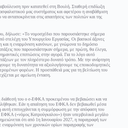
ιαβούλευση πριν κατατεθεί στη Βουλή. Σταθερή επιδίωξη
 ασφαλιστικού μας συστήματος και αφετέρου η αναβάθμιση
να ανταποκρίνεται στις απαιτήσεις των πολιτών και της
υ, δήλωσε: «Το νομοσχέδιο που παρουσιάστηκε σήμερα
πό στελέχη του Υπουργείου Εργασίας. Οι βασικοί άξονες
ση και η εναρμόνιση κανόνων, με γνώμονα το δημόσιο
ατάξεις που παρουσιάστηκαν σήμερα, με πρώτη, θα έλεγα,
ημαντικές επιπτώσεις στην αγορά. Για το λόγο αυτό
ατάξεων με τον πληρέστερο δυνατό τρόπο. Με την ανάρτηση
ουμε τη δυνατότητα να αξιολογήσουμε τις εποικοδομητικές
φερομένων φορέων. Η προσπάθειά μας για τη βελτίωση του
χίζεται με αμείωτη ένταση.
τη διάθεσή του ο e-ΕΦΚΑ προκειμένου να βεβαιώσει και να
αβλήθηκαν. Εάν η απαίτηση του ΕΦΚΑ δεν βεβαιωθεί μέσα
ση αυτή επιτυγχάνεται η συμμόρφωση με την απόφαση του
του ΕΦΚΑ («νόμος Κατρούγκαλου») ήταν υπερβολικά μεγάλο
ημειώνεται ότι από 1η Ιανουαρίου 2027, η παραγραφή των
ε εναρμόνιση των χρονικών ορίων παραγραφής των