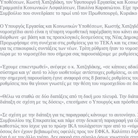
Υποθέσεων, Κωστή Χατζηδάκη, τον Υφυπουργό Εργασίας και Κοινω
Γραμματέα Κοινωνικών Ασφαλίσεων, Παυλίνα Καρασιώτου. Είχε προ
Συμβούλιο που συνεδρίασε το πρωί υπό τον Πρωθυπουργό, Κυριάκο
Ο Υπουργός Εργασίας και Κοινωνικών Υποθέσεων, Κωστής Χατζηδάκ
νομοσχέδιο αυτό είναι η τέταρτη νομοθετική παρέμβαση που κάνει αυ
διόρθωνε -με βάση και τις προεκλογικές δεσμεύσεις της Νέας Δημοκ
Προχωρήσαμε στη συνέχεια στις ρυθμίσεις για το ΤΕΚΑ και τις επικο
για τις επικουρικές συντάξεις των νέων. Τρίτη ρύθμιση ήταν το νο
τώρα με το νομοσχέδιο που σήμερα σας παρουσιάζουμε με ρυθμίσεις
«Έχουμε επικεντρωθεί», ανέφερε ο κ. Χατζηδάκης, «σε κάποιες αδικ
σύστημα και γι’ αυτό το λόγο υιοθετούμε αντίστοιχες ρυθμίσεις, οι 
την σημερινή παρουσίαση έγινε αναφορά στις 8 βασικές ρυθμίσεις το
ρυθμίσεις που θα γίνουν γνωστές με την θέση του νομοσχεδίου σε δ
«Θέλω να σταθώ σε δύο διατάξεις από τη δική μου πλευρά. Την διάτ
διάταξη σε σχέση με τις δόσεις», επεσήμανε ο Υπουργός και πρόσθεσ
«Σε σχέση με την διάταξη για τις παραγραφές κάνουμε το αυτονόητ
Συμβουλίου της Επικρατείας και πάμε στην δεκαετή παραγραφή για ό
καθεστώς που ίσχυε για το πρώην ΙΚΑ τουλάχιστον πριν από το «νό
όσους δεν έχουν βεβαιωμένες οφειλές προς τον ΕΦΚΑ. Καλύπτει δηλ
ένα ή με τον άλλο τρόπο. Δεν αφορά στο σύνολο όσων χρωστούν στο