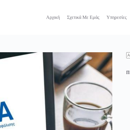
Αρχική
Σχετικά Με Εμάς
Υπηρεσίες
N
re
Π