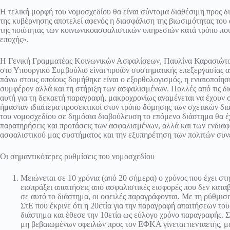
Η τελική μορφή του νομοσχεδίου θα είναι σύντομα διαθέσιμη προς δ
της κυβέρνησης αποτελεί αφενός η διασφάλιση της βιωσιμότητας του
της ποιότητας των κοινωνικοασφαλιστικών υπηρεσιών κατά τρόπο που 
εποχής».
Η Γενική Γραμματέας Κοινωνικών Ασφαλίσεων, Παυλίνα Καρασιώτο
στο Υπουργικό Συμβούλιο είναι προϊόν συστηματικής επεξεργασίας α
πάνω στους οποίους δομήθηκε είναι ο εξορθολογισμός, η ενιαιοποίη
συμφέρον αλλά και τη στήριξη των ασφαλισμένων. Πολλές από τις δι
αυτή για τη δεκαετή παραγραφή, μακροχρονίως αναμένεται να έχουν σ
ήμασταν ιδιαίτερα προσεκτικοί στον τρόπο δόμησης των σχετικών δι
του νομοσχεδίου σε δημόσια διαβούλευση το επόμενο διάστημα θα έχ
παρατηρήσεις και προτάσεις των ασφαλισμένων, αλλά και των ενδια
ασφαλιστικού μας συστήματος και την εξυπηρέτηση των πολιτών συνε
Οι σημαντικότερες ρυθμίσεις του νομοσχεδίου
Μειώνεται σε 10 χρόνια (από 20 σήμερα) ο χρόνος που έχει σ
εισπράξει απαιτήσεις από ασφαλιστικές εισφορές που δεν κατ
σε αυτό το διάστημα, οι οφειλές παραγράφονται. Με τη ρύθμι
ΣτΕ που έκρινε ότι η 20ετία για την παραγραφή απαιτήσεων 
διάστημα και έθεσε την 10ετία ως εύλογο χρόνο παραγραφής. Σ
μη βεβαιωμένων οφειλών προς τον ΕΦΚΑ γίνεται πενταετής, μ