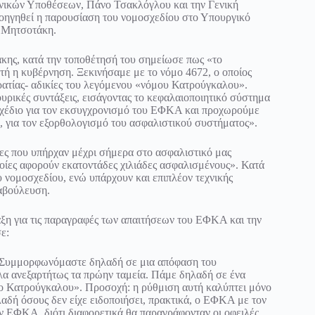
νικών Υποθέσεων, Πάνο Τσακλόγλου και την Γενική
ηγηθεί η παρουσίαση του νομοσχεδίου στο Υπουργικό
 Μητσοτάκη.
ης, κατά την τοποθέτησή του σημείωσε πως «το
τή η κυβέρνηση. Ξεκινήσαμε με το νόμο 4672, ο οποίος
ρατίας- αδικίες του λεγόμενου «νόμου Κατρούγκαλου».
υρικές συντάξεις, εισάγοντας το κεφαλαιοποιητικό σύστημα
μοσχέδιο για τον εκσυγχρονισμό του ΕΦΚΑ και προχωρούμε
, για τον εξορθολογισμό του ασφαλιστικού συστήματος».
ίες που υπήρχαν μέχρι σήμερα στο ασφαλιστικό μας
οποίες αφορούν εκατοντάδες χιλιάδες ασφαλισμένους». Κατά
υ νομοσχεδίου, ενώ υπάρχουν και επιπλέον τεχνικής
ιαβούλευση.
αξη για τις παραγραφές των απαιτήσεων του ΕΦΚΑ και την
ε:
ο. Συμμορφωνόμαστε δηλαδή σε μια απόφαση του
λα ανεξαρτήτως τα πρώην ταμεία. Πάμε δηλαδή σε ένα
μο Κατρούγκαλου». Προσοχή: η ρύθμιση αυτή καλύπτει μόνο
αδή όσους δεν είχε ειδοποιήσει, πρακτικά, ο ΕΦΚΑ με τον
ν ΕΦΚΑ, διότι διαφορετικά θα παραγράφονταν οι οφειλές