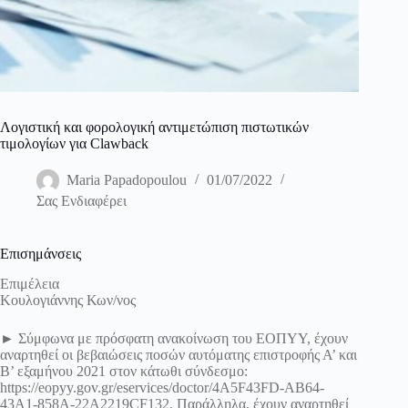
Λογιστική και φορολογική αντιμετώπιση πιστωτικών
τιμολογίων για Clawback
Maria Papadopoulou
01/07/2022
Σας Ενδιαφέρει
Επισημάνσεις
Επιμέλεια
Κουλογιάννης Κων/νος
► Σύμφωνα με πρόσφατη ανακοίνωση του ΕΟΠΥΥ, έχουν
αναρτηθεί οι βεβαιώσεις ποσών αυτόματης επιστροφής Α’ και
Β’ εξαμήνου 2021 στον κάτωθι σύνδεσμο:
https://eopyy.gov.gr/eservices/doctor/4A5F43FD-AB64-
43A1-858A-22A2219CF132. Παράλληλα, έχουν αναρτηθεί