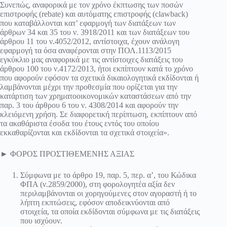
Συνεπώς, αναφορικά με τον χρόνο έκπτωσης των ποσών
επιστροφής (rebate) και αυτόματης επιστροφής (clawback)
που καταβάλλονται κατ’ εφαρμογή των διατάξεων των
άρθρων 34 και 35 του ν. 3918/2011 και των διατάξεων του
άρθρου 11 του ν.4052/2012, αντίστοιχα, έχουν ανάλογη
εφαρμογή τα όσα αναφέρονται στην ΠΟΛ.1113/2015
εγκύκλιο μας αναφορικά με τις αντίστοιχες διατάξεις του
άρθρου 100 του ν.4172/2013, ήτοι εκπίπτουν κατά το χρόνο
που αφορούν εφόσον τα σχετικά δικαιολογητικά εκδίδονται ή
λαμβάνονται μέχρι την προθεσμία που ορίζεται για την
κατάρτιση των χρηματοοικονομικών καταστάσεων από την
παρ. 3 του άρθρου 6 του ν. 4308/2014 και αφορούν την
κλειόμενη χρήση. Σε διαφορετική περίπτωση, εκπίπτουν από
τα ακαθάριστα έσοδα του έτους εντός του οποίου
εκκαθαρίζονται και εκδίδονται τα σχετικά στοιχεία».
► ΦΟΡΟΣ ΠΡΟΣΤΙΘΕΜΕΝΗΣ ΑΞΙΑΣ
Σύμφωνα με το άρθρο 19, παρ. 5, περ. α’, του Κώδικα
ΦΠΑ (ν.2859/2000), στη φορολογητέα αξία δεν
περιλαμβάνονται οι χορηγούμενες στον αγοραστή ή το
λήπτη εκπτώσεις, εφόσον αποδεικνύονται από
στοιχεία, τα οποία εκδίδονται σύμφωνα με τις διατάξεις
που ισχύουν.