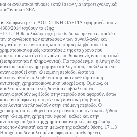
και οι αναλυτικοί πίνακες εκτελέσεων για ιατροτεχνολογικά
προϊόντα και ΣΕΔ.
► Σύμφωνα με τη ΛΟΓΙΣΤΙΚΗ ΟΔΗΓΙΑ εφαρμογής του ν.
4308/2014 ισχύουν τα εξής:
«17.1.2 Η θεμελιώδης αρχή του δεδουλευμένου επιτάσσει
την αναγνώριση των επιπτώσεων των συναλλαγών και
γεγονότων της οντότητας και τη συμπερίληψή τους στις
χρηματοοικονομικές καταστάσεις της στο χρόνο που
προκύπτουν και όχι στο χρόνο που διακανονίζονται ταμειακά
(εισπράττονται ή πληρώνονται). Για παράδειγμα, η λήψη ενός
δανείου κατά την ημερομηνία ισολογισμού, επιβάλλεται να
αναγνωρισθεί στην κλειόμενη περίοδο, ώστε να
απεικονισθούν τα ληφθέντα ταμιακά διαθέσιμα και η
αντίστοιχη χρηματοοικονομική υποχρέωση. Ομοίως, οι
δουλευμένοι τόκοι ενός δανείου επιβάλλεται να
αναγνωρισθούν ως έξοδο στην περίοδο που αφορούν, έστω
και εάν σύμφωνα με τη σχετική δανειακή σύμβαση
οφείλονται να πληρωθούν στην επόμενη περίοδο. Ο
χειρισμός αυτός οδηγεί στην εμφάνιση του σχετικού εξόδου
στην κλειόμενη χρήση που αφορά, καθώς και στην
αντίστοιχη αύξηση της χρηματοοικονομικής υποχρέωσης
προς τον δανειστή και τη μείωση της καθαρής θέσης. 17.1.3
Η αρχή του δεδουλευμένου αφορά τις συνδεόμενες