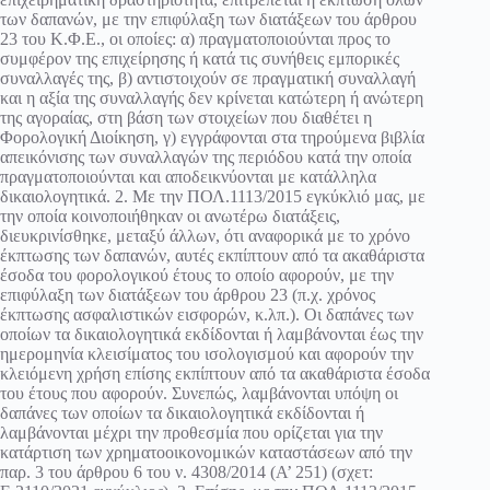
των δαπανών, με την επιφύλαξη των διατάξεων του άρθρου
23 του Κ.Φ.Ε., οι οποίες: α) πραγματοποιούνται προς το
συμφέρον της επιχείρησης ή κατά τις συνήθεις εμπορικές
συναλλαγές της, β) αντιστοιχούν σε πραγματική συναλλαγή
και η αξία της συναλλαγής δεν κρίνεται κατώτερη ή ανώτερη
της αγοραίας, στη βάση των στοιχείων που διαθέτει η
Φορολογική Διοίκηση, γ) εγγράφονται στα τηρούμενα βιβλία
απεικόνισης των συναλλαγών της περιόδου κατά την οποία
πραγματοποιούνται και αποδεικνύονται με κατάλληλα
δικαιολογητικά. 2. Με την ΠΟΛ.1113/2015 εγκύκλιό μας, με
την οποία κοινοποιήθηκαν οι ανωτέρω διατάξεις,
διευκρινίσθηκε, μεταξύ άλλων, ότι αναφορικά με το χρόνο
έκπτωσης των δαπανών, αυτές εκπίπτουν από τα ακαθάριστα
έσοδα του φορολογικού έτους το οποίο αφορούν, με την
επιφύλαξη των διατάξεων του άρθρου 23 (π.χ. χρόνος
έκπτωσης ασφαλιστικών εισφορών, κ.λπ.). Οι δαπάνες των
οποίων τα δικαιολογητικά εκδίδονται ή λαμβάνονται έως την
ημερομηνία κλεισίματος του ισολογισμού και αφορούν την
κλειόμενη χρήση επίσης εκπίπτουν από τα ακαθάριστα έσοδα
του έτους που αφορούν. Συνεπώς, λαμβάνονται υπόψη οι
δαπάνες των οποίων τα δικαιολογητικά εκδίδονται ή
λαμβάνονται μέχρι την προθεσμία που ορίζεται για την
κατάρτιση των χρηματοοικονομικών καταστάσεων από την
παρ. 3 του άρθρου 6 του ν. 4308/2014 (Α’ 251) (σχετ: