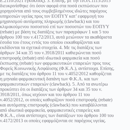
Ε.2110/2021 εγκύκλιος). 3. Επίσης. με την ΠΟΛ.1113/2015
διευκρινίσθηκε ότι όσον αφορά στα ποσά εκπτώσεων που
χορηγούνται από τους συμβεβλημένους ιδιώτες παρόχους
υπηρεσιών υγείας προς τον ΕΟΠΥΥ κατ’ εφαρμογή του
μηχανισμού αυτόματης πληρωμής (clawback) και του
κλιμακούμενου ποσοστού επί των ποσοστών του ΕΟΠΥΥ
(rebate) με βάση τις διατάξεις των παραγράφων 1 και 5 του
άρθρου 100 του ν.4172/2013, αυτά μειώνουν τα ακαθάριστα
έσοδα του έτους εντός του οποίου εκκαθαρίζονται και
εκδίδονται τα σχετικά στοιχεία. 4. Με τις διατάξεις των
άρθρων 34 και 35 του ν.3918/2011 καθιερώνεται ποσό
επιστροφής (rebate) από ιδιωτικά φαρμακεία και ποσό
έκπτωσης (rebate) των φαρμακευτικών εταιρειών προς τους
Φορείς Κοινωνικής Ασφάλισης (Φ.Κ.Α.), αντίστοιχα. Επίσης,
με τις διατάξεις του άρθρου 11 του ν.4052/2012 καθορίζεται
η μηνιαία φαρμακευτική δαπάνη των Φ.Κ.Α. και των
φαρμακευτικών εταιρειών (clawback). 5. Από τα ανωτέρω
προκύπτει ότι οι διατάξεις των άρθρων 34 και 35 του ν.
3918/2011, όπως ισχύουν και του άρθρου 11 του
ν.4052/2012, οι οποίες καθορίζουν ποσά επιστροφής (rebate)
και αυτόματης επιστροφής (clawback) που καταβάλλονται
από ιδιωτικά φαρμακεία, φαρμακευτικές εταιρείες και
Φ.Κ.Α., είναι αντίστοιχες των διατάξεων του άρθρου 100 του
ν.4172/2013 οι οποίες εφαρμόζονται σε παρόχους υγείας.