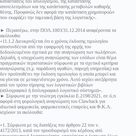
καταστάσεις του ισολογισμού, της κατάστασης
αποτελεσμάτων και της κατάστασης μεταβολών καθαρής
θέσης. Προφανώς δεν αφορά την κατάσταση χρηματοροών
που εκφράζει την ταμειακή βάση της λογιστικής».
► Περαιτέρω, στην ΠΟΛ.1003/31.12.2014 αναφέρονται τα
ακόλουθα:
«11.1.2 Διευκρινίζεται ότι ο χρόνος έκδοσης τιμολογίου
αποσυνδέεται από την εφαρμογή της αρχής του
δεδουλευμένου σχετικά με την αναγνώριση των πωλήσεων.
Δηλαδή, η υποχρέωση αναγνώρισης των εσόδων είναι θέμα
πραγματικών περιστατικών σύμφωνα με τα σχετικά κριτήρια
αναγνώρισης (π.χ. παράδοση αγαθών, παροχή υπηρεσίας) και
δεν προϋποθέτει την έκδοση τιμολογίου η οποία μπορεί και
να γίνεται σε μεταγενέστερο χρόνο. Αυτό ισχύει ανεξάρτητα
από τον τρόπο τήρησης των λογιστικών βιβλίων
(απλογραφικό ή διπλογραφικό λογιστικό σύστημα)».
► Σύμφωνα με την νεώτερη εγκύκλιο Ε.2198/2021, σε ό,τι
αφορά στη φορολογική αναγνώριση του Clawback για
ιδιωτικά φαρμακεία, φαρμακευτικές εταιρείες και Φ.Κ.Α.
ισχύουν τα ακόλουθα:
«1. Σύμφωνα με τις διατάξεις του άρθρου 22 του ν.
4172/2013, κατά τον προσδιορισμό του κέρδους από
επιχειρηματική δραστηριότητα, επιτρέπεται η έκπτωση όλων