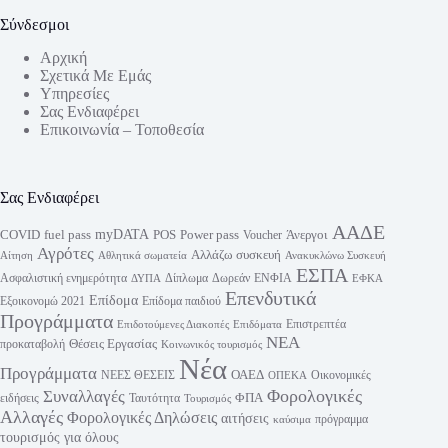
Σύνδεσμοι
Αρχική
Σχετικά Με Εμάς
Υπηρεσίες
Σας Ενδιαφέρει
Επικοινωνία – Τοποθεσία
Σας Ενδιαφέρει
ΑΑΔΕ
myDATA
fuel pass
Power pass
COVID
POS
Άνεργοι
Voucher
Αγρότες
Αλλάζω συσκευή
Αίτηση
Αθλητικά σωματεία
Ανακυκλώνω Συσκευή
ΕΣΠΑ
Ασφαλιστική ενημερότητα
Δίπλωμα
Δωρεάν
ΕΝΦΙΑ
ΔΥΠΑ
ΕΦΚΑ
Επενδυτικά
Επίδομα
Εξοικονομώ 2021
Επίδομα παιδιού
Προγράμματα
Επιστρεπτέα
Επιδοτούμενες Διακοπές
Επιδόματα
ΝΕΑ
Θέσεις Εργασίας
προκαταβολή
Κοινωνικός τουρισμός
Νέα
Προγράμματα
ΟΑΕΔ
ΝΕΕΣ ΘΕΣΕΙΣ
Οικονομικές
ΟΠΕΚΑ
Φορολογικές
Συναλλαγές
ΦΠΑ
ειδήσεις
Ταυτότητα
Τουρισμός
Αλλαγές
Φορολογικές Δηλώσεις
αιτήσεις
πρόγραμμα
καύσιμα
τουρισμός για όλους