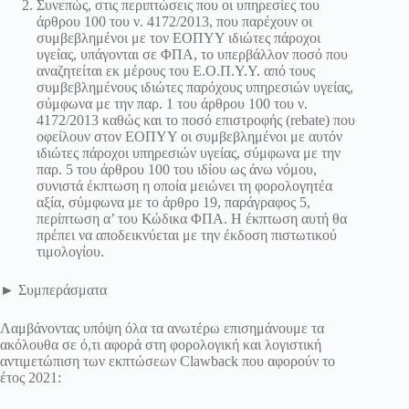
Συνεπώς, στις περιπτώσεις που οι υπηρεσίες του
άρθρου 100 του ν. 4172/2013, που παρέχουν οι
συμβεβλημένοι με τον ΕΟΠΥΥ ιδιώτες πάροχοι
υγείας, υπάγονται σε ΦΠΑ, το υπερβάλλον ποσό που
αναζητείται εκ μέρους του Ε.Ο.Π.Υ.Υ. από τους
συμβεβλημένους ιδιώτες παρόχους υπηρεσιών υγείας,
σύμφωνα με την παρ. 1 του άρθρου 100 του ν.
4172/2013 καθώς και το ποσό επιστροφής (rebate) που
οφείλουν στον ΕΟΠΥΥ οι συμβεβλημένοι με αυτόν
ιδιώτες πάροχοι υπηρεσιών υγείας, σύμφωνα με την
παρ. 5 του άρθρου 100 του ιδίου ως άνω νόμου,
συνιστά έκπτωση η οποία μειώνει τη φορολογητέα
αξία, σύμφωνα με το άρθρο 19, παράγραφος 5,
περίπτωση α’ του Κώδικα ΦΠΑ. Η έκπτωση αυτή θα
πρέπει να αποδεικνύεται με την έκδοση πιστωτικού
τιμολογίου.
► Συμπεράσματα
Λαμβάνοντας υπόψη όλα τα ανωτέρω επισημάνουμε τα
ακόλουθα σε ό,τι αφορά στη φορολογική και λογιστική
αντιμετώπιση των εκπτώσεων Clawback που αφορούν το
έτος 2021: