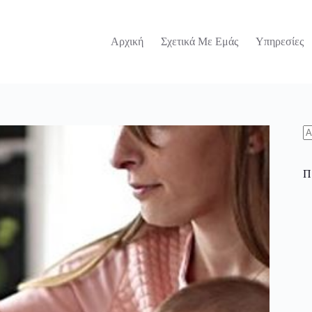
Αρχική
Σχετικά Με Εμάς
Υπηρεσίες
N
re
Π