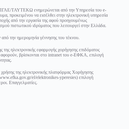
ΤΠΓΑΕ/ΤΑΥΤΕΚΩ ενημερώνεται από την Υπηρεσία του e-
μα, προκειμένου να εισέλθει στην ηλεκτρονική υπηρεσία
 αποχής από την εργασία της αφού προηγουμένως
σμού πιστωτικού ιδρύματος που λειτουργεί στην Ελλάδα.
 από την ημερομηνία γέννησης του τέκνου.
ς της ηλεκτρονικής εφαρμογής χορήγησης επιδόματος
ν αφορούν, βρίσκονται στο intranet του e-ΕΦΚΑ, επιλογή
τητας.
δια χρήσης της ηλεκτρονικής πλατφόρμας Χορήγησης
w.efka.gov.gr/el/elektronikes-yperesies) επιλογή
ροι. Επαγγελματίες.