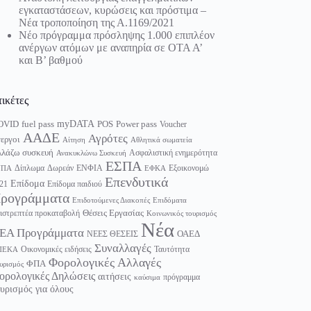
εγκαταστάσεων, κυρώσεις και πρόστιμα –
Νέα τροποποίηση της Α.1169/2021
Νέο πρόγραμμα πρόσληψης 1.000 επιπλέον
ανέργων ατόμων με αναπηρία σε ΟΤΑ Α’
και Β’ βαθμού
τικέτες
myDATA
fuel pass
Power pass
OVID
POS
Voucher
ΑΑΔΕ
Αγρότες
εργοι
Αίτηση
Αθλητικά σωματεία
λάζω συσκευή
Ασφαλιστική ενημερότητα
Ανακυκλώνω Συσκευή
ΕΣΠΑ
Δίπλωμα
Δωρεάν
ΕΝΦΙΑ
Εξοικονομώ
ΥΠΑ
ΕΦΚΑ
Επενδυτικά
Επίδομα
21
Επίδομα παιδιού
ρογράμματα
Επιδοτούμενες Διακοπές
Επιδόματα
Θέσεις Εργασίας
ιστρεπτέα προκαταβολή
Κοινωνικός τουρισμός
Νέα
ΕΑ Προγράμματα
ΟΑΕΔ
ΝΕΕΣ ΘΕΣΕΙΣ
Συναλλαγές
Οικονομικές ειδήσεις
Ταυτότητα
ΠΕΚΑ
Φορολογικές Αλλαγές
ΦΠΑ
υρισμός
ορολογικές Δηλώσεις
αιτήσεις
πρόγραμμα
καύσιμα
υρισμός για όλους