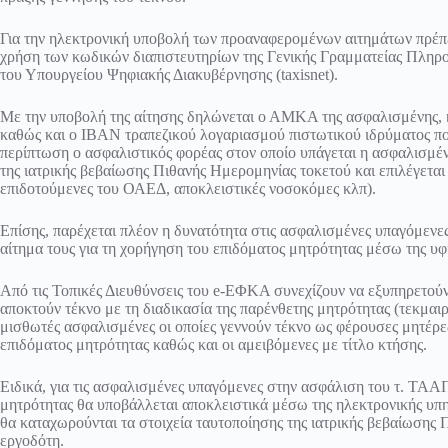
Για την ηλεκτρονική υποβολή των προαναφερομένων αιτημάτων πρέπε
χρήση των κωδικών διαπιστευτηρίων της Γενικής Γραμματείας Πληρο
του Υπουργείου Ψηφιακής Διακυβέρνησης (taxisnet).
Με την υποβολή της αίτησης δηλώνεται ο ΑΜΚΑ της ασφαλισμένης, κ
καθώς και ο ΙΒΑΝ τραπεζικού λογαριασμού πιστωτικού ιδρύματος που
περίπτωση ο ασφαλιστικός φορέας στον οποίο υπάγεται η ασφαλισμέν
της ιατρικής βεβαίωσης Πιθανής Ημερομηνίας τοκετού και επιλέγεται 
επιδοτούμενες του ΟΑΕΔ, αποκλειστικές νοσοκόμες κλπ).
Επίσης, παρέχεται πλέον η δυνατότητα στις ασφαλισμένες υπαγόμενε
αίτημα τους για τη χορήγηση του επιδόματος μητρότητας μέσω της υφ
Από τις Τοπικές Διευθύνσεις του e-ΕΦΚΑ συνεχίζουν να εξυπηρετούν
αποκτούν τέκνο με τη διαδικασία της παρένθετης μητρότητας (τεκμα
μισθωτές ασφαλισμένες οι οποίες γεννούν τέκνο ως φέρουσες μητέρες,
επιδόματος μητρότητας καθώς και οι αμειβόμενες με τίτλο κτήσης.
Ειδικά, για τις ασφαλισμένες υπαγόμενες στην ασφάλιση του τ.
μητρότητας θα υποβάλλεται αποκλειστικά μέσω της ηλεκτρονικής υ
θα καταχωρούνται τα στοιχεία ταυτοποίησης της ιατρικής βεβαίωσης 
εργοδότη.