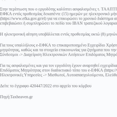
Στην περίπτωση που ο εργοδότης καλύπτει ασφαλισμένες τ. ΤΑΑΠ
ΕΦΚΑ εντός προθεσμίας δεκαπέντε (15) ημερών με ηλεκτρονικό μήνυ
(https://www.efka.gov.gr/el) για να επικυρώσει το χρονικό διάστημα
επιβεβαιώσει ή συμπληρώσει το πεδίο του IBAN τραπεζικού λογαρια
Η ηλεκτρονική αίτηση υποβάλλεται εντός προθεσμίας οκτώ (8) μηνών
Για τους υπαλλήλους e-ΕΦΚΑ το επικαιροποιημένο Εγχειρίδιο Χρήση
μητρότητας, καθώς και τα στοιχεία επικοινωνίας για ζητήματα που τη
Σύνδεσμοι -> Διαχείριση Ηλεκτρονικών Αιτήσεων Επιδόματος Μητρό
Για τις ασφαλισμένες και για τον εργοδότη έχουν αναρτηθεί εγχειρί
Επιδόματος Μητρότητας στον διαδικτυακό τόπο του e-ΕΦΚΑ (https://ww
Ηλεκτρονικές Υπηρεσίες -> Μισθωτοί, Αυτοαπασχολούμενοι, Ελεύθε
Δείτε το έγγραφο 420447/2022 στο αρχείο του κόμβου
Πηγή:
Taxheaven.gr