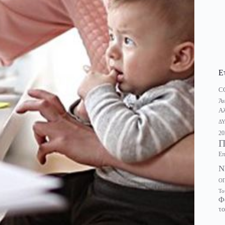
Ε
C
Άν
Αλ
Δ
20
Π
Επ
Ν
Ο
Το
Φ
το