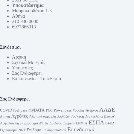
Υποκατάστημα
Μαυροκορδάτου 1-3
Αθήνα
210 330 0600
6977866313
Σύνδεσμοι
Αρχική
Σχετικά Με Εμάς
Υπηρεσίες
Σας Ενδιαφέρει
Επικοινωνία – Τοποθεσία
Σας Ενδιαφέρει
ΑΑΔΕ
myDATA
fuel pass
Power pass
COVID
POS
Άνεργοι
Voucher
Αγρότες
Αλλάζω συσκευή
Αίτηση
Αθλητικά σωματεία
Ανακυκλώνω Συσκευή
ΕΣΠΑ
Ασφαλιστική ενημερότητα
Δίπλωμα
Δωρεάν
ΕΝΦΙΑ
ΔΥΠΑ
ΕΦΚΑ
Επενδυτικά
Επίδομα
Εξοικονομώ 2021
Επίδομα παιδιού