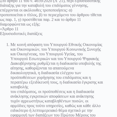
Στο άρθρο 11 του ν. 4659/2020 (Α’ 21), περί εξουσιοδοτικής
διάταξης για την καταβολή του επιδόματος γέννησης,
επέρχονται οι ακόλουθες τροποποιήσεις: α)
τροποποιείται ο τίτλος, β) το περιεχόμενο του άρθρου τίθεται
ως παρ. 1, γ) προστίθεται παρ. 2 και το άρθρο 11
διαμορφώνεται ως εξής:
«Άρθρο 11
Εξουσιοδοτικές διατάξεις
Με κοινή απόφαση του Υπουργού Εθνικής Οικονομίας
και Οικονομικών, του Υπουργού Κοινωνικής Συνοχής
και Οικογένειας, του Υπουργού Υγείας, του
Υπουργού Εσωτερικών και του Υπουργού Ψηφιακής
Διακυβέρνησης ρυθμίζεται η διαδικασία υποβολής της
αίτησης, καθορίζονται τα απαιτούμενα
δικαιολογητικά, η διαδικασία ελέγχου των
προϋποθέσεων χορήγησης του επιδόματος και η
περαιτέρω εξειδίκευσή τους, η διαδικασία έγκρισης και
καταβολής
του επιδόματος, οι προϋποθέσεις και η διαδικασία
ανάκλησης εγκριτικών αποφάσεων και ανάκτησης
τυχόν αχρεωστήτως καταβληθέντων ποσών, οι
αρμόδιες προς τούτο υπηρεσίες, καθώς και κάθε άλλο
ειδικότερο ή λεπτομερειακό θέμα σχετικό με την
εφαρμογή των διατάξεων του Πρώτου Μέρους του