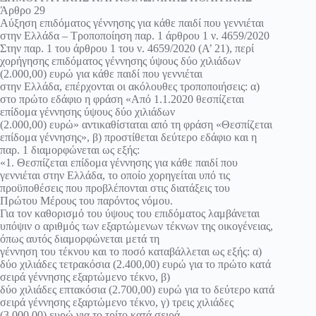
Άρθρο 29
Αύξηση επιδόματος γέννησης για κάθε παιδί που γεννιέται
στην Ελλάδα – Τροποποίηση παρ. 1 άρθρου 1 ν. 4659/2020
Στην παρ. 1 του άρθρου 1 του ν. 4659/2020 (Α’ 21), περί
χορήγησης επιδόματος γέννησης ύψους δύο χιλιάδων
(2.000,00) ευρώ για κάθε παιδί που γεννιέται
στην Ελλάδα, επέρχονται οι ακόλουθες τροποποιήσεις: α)
στο πρώτο εδάφιο η φράση «Από 1.1.2020 θεσπίζεται
επίδομα γέννησης ύψους δύο χιλιάδων
(2.000,00) ευρώ» αντικαθίσταται από τη φράση «Θεσπίζεται
επίδομα γέννησης», β) προστίθεται δεύτερο εδάφιο και η
παρ. 1 διαμορφώνεται ως εξής:
«1. Θεσπίζεται επίδομα γέννησης για κάθε παιδί που
γεννιέται στην Ελλάδα, το οποίο χορηγείται υπό τις
προϋποθέσεις που προβλέπονται στις διατάξεις του
Πρώτου Μέρους του παρόντος νόμου.
Για τον καθορισμό του ύψους του επιδόματος λαμβάνεται
υπόψιν ο αριθμός των εξαρτώμενων τέκνων της οικογένειας,
όπως αυτός διαμορφώνεται μετά τη
γέννηση του τέκνου και το ποσό καταβάλλεται ως εξής: α)
δύο χιλιάδες τετρακόσια (2.400,00) ευρώ για το πρώτο κατά
σειρά γέννησης εξαρτώμενο τέκνο, β)
δύο χιλιάδες επτακόσια (2.700,00) ευρώ για το δεύτερο κατά
σειρά γέννησης εξαρτώμενο τέκνο, γ) τρεις χιλιάδες
(3.000,00) ευρώ για το τρίτο κατά σειρά