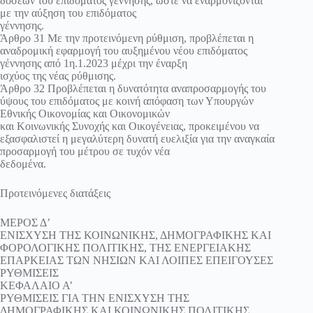
δόσεων του επιδόματος γέννησης, ώστε να εναρμονίζονται
με την αύξηση του επιδόματος
γέννησης.
Άρθρο 31 Με την προτεινόμενη ρύθμιση, προβλέπεται η
αναδρομική εφαρμογή του αυξημένου νέου επιδόματος
γέννησης από 1η.1.2023 μέχρι την έναρξη
ισχύος της νέας ρύθμισης.
Άρθρο 32 Προβλέπεται η δυνατότητα αναπροσαρμογής του
ύψους του επιδόματος με κοινή απόφαση των Υπουργών
Εθνικής Οικονομίας και Οικονομικών
και Κοινωνικής Συνοχής και Οικογένειας, προκειμένου να
εξασφαλιστεί η μεγαλύτερη δυνατή ευελιξία για την αναγκαία
προσαρμογή του μέτρου σε τυχόν νέα
δεδομένα.
Προτεινόμενες διατάξεις
ΜΕΡΟΣ Δ’
ΕΝΙΣΧΥΣΗ ΤΗΣ ΚΟΙΝΩΝΙΚΗΣ, ΔΗΜΟΓΡΑΦΙΚΗΣ ΚΑΙ
ΦΟΡΟΛΟΓΙΚΗΣ ΠΟΛΙΤΙΚΗΣ, ΤΗΣ ΕΝΕΡΓΕΙΑΚΗΣ
ΕΠΑΡΚΕΙΑΣ ΤΩΝ ΝΗΣΙΩΝ ΚΑΙ ΛΟΙΠΕΣ ΕΠΕΙΓΟΥΣΕΣ
ΡΥΘΜΙΣΕΙΣ
ΚΕΦΑΛΑΙΟ Α’
ΡΥΘΜΙΣΕΙΣ ΓΙΑ ΤΗΝ ΕΝΙΣΧΥΣΗ ΤΗΣ
ΔΗΜΟΓΡΑΦΙΚΗΣ ΚΑΙ ΚΟΙΝΩΝΙΚΗΣ ΠΟΛΙΤΙΚΗΣ