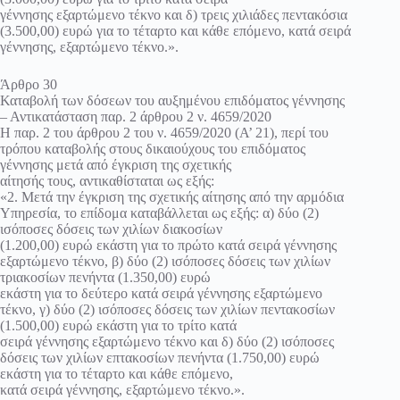
γέννησης εξαρτώμενο τέκνο και δ) τρεις χιλιάδες πεντακόσια
(3.500,00) ευρώ για το τέταρτο και κάθε επόμενο, κατά σειρά
γέννησης, εξαρτώμενο τέκνο.».
Άρθρο 30
Καταβολή των δόσεων του αυξημένου επιδόματος γέννησης
– Αντικατάσταση παρ. 2 άρθρου 2 ν. 4659/2020
Η παρ. 2 του άρθρου 2 του ν. 4659/2020 (Α’ 21), περί του
τρόπου καταβολής στους δικαιούχους του επιδόματος
γέννησης μετά από έγκριση της σχετικής
αίτησής τους, αντικαθίσταται ως εξής:
«2. Μετά την έγκριση της σχετικής αίτησης από την αρμόδια
Υπηρεσία, το επίδομα καταβάλλεται ως εξής: α) δύο (2)
ισόποσες δόσεις των χιλίων διακοσίων
(1.200,00) ευρώ εκάστη για το πρώτο κατά σειρά γέννησης
εξαρτώμενο τέκνο, β) δύο (2) ισόποσες δόσεις των χιλίων
τριακοσίων πενήντα (1.350,00) ευρώ
εκάστη για το δεύτερο κατά σειρά γέννησης εξαρτώμενο
τέκνο, γ) δύο (2) ισόποσες δόσεις των χιλίων πεντακοσίων
(1.500,00) ευρώ εκάστη για το τρίτο κατά
σειρά γέννησης εξαρτώμενο τέκνο και δ) δύο (2) ισόποσες
δόσεις των χιλίων επτακοσίων πενήντα (1.750,00) ευρώ
εκάστη για το τέταρτο και κάθε επόμενο,
κατά σειρά γέννησης, εξαρτώμενο τέκνο.».