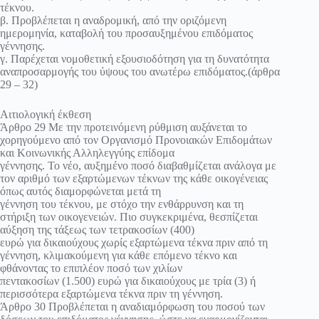
τέκνου.
β. Προβλέπεται η αναδρομική, από την οριζόμενη
ημερομηνία, καταβολή του προσαυξημένου επιδόματος
γέννησης.
γ. Παρέχεται νομοθετική εξουσιοδότηση για τη δυνατότητα
αναπροσαρμογής του ύψους του ανωτέρω επιδόματος.(άρθρα
29 – 32)
Αιτιολογική έκθεση
Άρθρο 29 Με την προτεινόμενη ρύθμιση αυξάνεται το
χορηγούμενο από τον Οργανισμό Προνοιακών Επιδομάτων
και Κοινωνικής Αλληλεγγύης επίδομα
γέννησης. Το νέο, αυξημένο ποσό διαβαθμίζεται ανάλογα με
τον αριθμό των εξαρτώμενων τέκνων της κάθε οικογένειας
όπως αυτός διαμορφώνεται μετά τη
γέννηση του τέκνου, με στόχο την ενθάρρυνση και τη
στήριξη των οικογενειών. Πιο συγκεκριμένα, θεσπίζεται
αύξηση της τάξεως των τετρακοσίων (400)
ευρώ για δικαιούχους χωρίς εξαρτώμενα τέκνα πριν από τη
γέννηση, κλιμακούμενη για κάθε επόμενο τέκνο και
φθάνοντας το επιπλέον ποσό των χιλίων
πεντακοσίων (1.500) ευρώ για δικαιούχους με τρία (3) ή
περισσότερα εξαρτώμενα τέκνα πριν τη γέννηση.
Άρθρο 30 Προβλέπεται η αναδιαμόρφωση του ποσού των