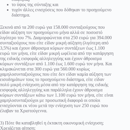
το ύψος της σύνταξης και
τυχόν άλλες ενισχύσεις που δόθηκαν το προηγούμενο
διάστημα.
Ξεκινά από τα 200 ευρώ για 158.000 συνταξιούχους που
είδαν αύξηση τον προηγούμενο μήνα αλλά σε ποσοστό
λιγότερο του 7%. Διαμορφώνεται στα 250 ευρώ για 394.000
συνταξιούχους που είτε είδαν μικρή αύξηση (λιγότερη από
3,5%) και έχουν άθροισμα κύριων συντάξεων έως 1.100
ευρώ τον μήνα, είτε είδαν μικρή ωφέλεια από την κατάργηση
της ειδικής εισφοράς αλληλεγγύης και έχουν άθροισμα
κύριων συντάξεων από 1.100 έως 1.600 ευρώ τον μήνα. Και
κλιμακώνεται στα 300 ευρώ για 560.000 κυρίως
χαμηλοσυνταξιούχους που είτε δεν είδαν καμία αύξηση των
εισοδημάτων τους το προηγούμενο διάστημα, είτε είδαν
πολύ μικρή ενίσχυση μέσα από την κατάργηση της ειδικής
εισφοράς αλληλεγγύης και παράλληλα έχουν άθροισμα
κύριων συντάξεων κάτω των 1.100 ευρώ τον μήνα, είτε είναι
χαμηλοσυνταξιούχοι με προσωπική διαφορά οι οποίοι
ενισχύονται εκ νέου μετά την ενίσχυση των 250 ευρώ που
έλαβαν τα Χριστούγεννα.
3) Πότε θα καταβληθεί η έκτακτη οικονομική ενίσχυση;
Χρειάζεται αίτηση;