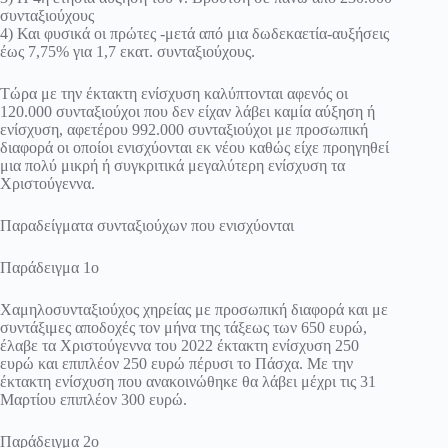
συνταξιούχους
4) Και φυσικά οι πρώτες -μετά από μια δωδεκαετία-αυξήσεις
έως 7,75% για 1,7 εκατ. συνταξιούχους.
Τώρα με την έκτακτη ενίσχυση καλύπτονται αφενός οι
120.000 συνταξιούχοι που δεν είχαν λάβει καμία αύξηση ή
ενίσχυση, αφετέρου 992.000 συνταξιούχοι με προσωπική
διαφορά οι οποίοι ενισχύονται εκ νέου καθώς είχε προηγηθεί
μια πολύ μικρή ή συγκριτικά μεγαλύτερη ενίσχυση τα
Χριστούγεννα.
Παραδείγματα συνταξιούχων που ενισχύονται
Παράδειγμα 1ο
Χαμηλοσυνταξιούχος χηρείας με προσωπική διαφορά και με
συντάξιμες αποδοχές τον μήνα της τάξεως των 650 ευρώ,
έλαβε τα Χριστούγεννα του 2022 έκτακτη ενίσχυση 250
ευρώ και επιπλέον 250 ευρώ πέρυσι το Πάσχα. Με την
έκτακτη ενίσχυση που ανακοινώθηκε θα λάβει μέχρι τις 31
Μαρτίου επιπλέον 300 ευρώ.
Παράδειγμα 2ο