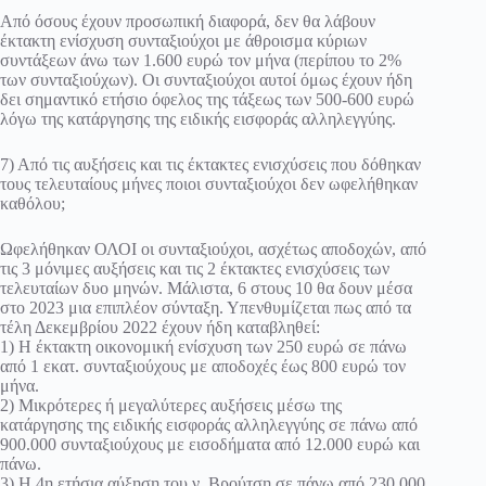
Από όσους έχουν προσωπική διαφορά, δεν θα λάβουν
έκτακτη ενίσχυση συνταξιούχοι με άθροισμα κύριων
συντάξεων άνω των 1.600 ευρώ τον μήνα (περίπου το 2%
των συνταξιούχων). Οι συνταξιούχοι αυτοί όμως έχουν ήδη
δει σημαντικό ετήσιο όφελος της τάξεως των 500-600 ευρώ
λόγω της κατάργησης της ειδικής εισφοράς αλληλεγγύης.
7) Από τις αυξήσεις και τις έκτακτες ενισχύσεις που δόθηκαν
τους τελευταίους μήνες ποιοι συνταξιούχοι δεν ωφελήθηκαν
καθόλου;
Ωφελήθηκαν ΟΛΟΙ οι συνταξιούχοι, ασχέτως αποδοχών, από
τις 3 μόνιμες αυξήσεις και τις 2 έκτακτες ενισχύσεις των
τελευταίων δυο μηνών. Μάλιστα, 6 στους 10 θα δουν μέσα
στο 2023 μια επιπλέον σύνταξη. Υπενθυμίζεται πως από τα
τέλη Δεκεμβρίου 2022 έχουν ήδη καταβληθεί:
1) Η έκτακτη οικονομική ενίσχυση των 250 ευρώ σε πάνω
από 1 εκατ. συνταξιούχους με αποδοχές έως 800 ευρώ τον
μήνα.
2) Μικρότερες ή μεγαλύτερες αυξήσεις μέσω της
κατάργησης της ειδικής εισφοράς αλληλεγγύης σε πάνω από
900.000 συνταξιούχους με εισοδήματα από 12.000 ευρώ και
πάνω.
3) Η 4η ετήσια αύξηση του ν. Βρούτση σε πάνω από 230.000