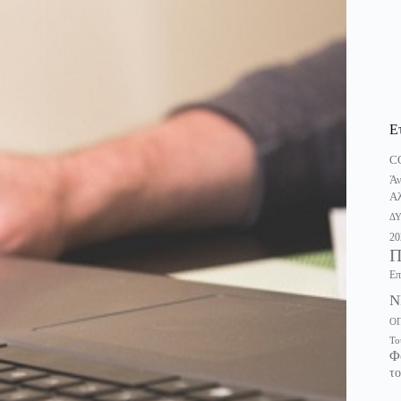
Ε
C
Άν
Αλ
Δ
20
Π
Επ
Ν
Ο
Το
Φ
το