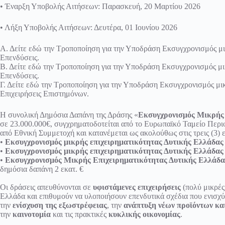
• Έναρξη Υποβολής Αιτήσεων: Παρασκευή, 20 Μαρτίου 2026
• Λήξη Υποβολής Αιτήσεων: Δευτέρα, 01 Ιουνίου 2026
Α. Δείτε εδώ την Τροποποίηση για την Υποδράση
Εκσυγχρονισμός μι
Επενδύσεις
.
Β. Δείτε εδώ την Τροποποίηση για την Υποδράση
Εκσυγχρονισμός μι
Επενδύσεις
.
Γ. Δείτε εδώ την Τροποποίηση για την Υποδράση
Εκσυγχρονισμός μικ
Επιχειρήσεις Επιστημόνων
.
Η συνολική Δημόσια Δαπάνη της Δράσης «
Εκσυγχρονισμός Μικρής 
σε 23.000.000€, συγχρηματοδοτείται από το Ευρωπαϊκό Ταμείο Περ
από Εθνική Συμμετοχή και κατανέμεται ως ακολούθως στις τρεις (3) 
•
Εκσυγχρονισμός μικρής επιχειρηματικότητας Δυτικής Ελλάδας
•
Εκσυγχρονισμός μικρής επιχειρηματικότητας Δυτικής Ελλάδας
•
Εκσυγχρονισμός Μικρής Επιχειρηματικότητας Δυτικής Ελλάδας
δημόσια δαπάνη 2 εκατ. €
Οι δράσεις απευθύνονται σε
υφιστάμενες επιχειρήσεις
(πολύ μικρές,
Ελλάδα και επιθυμούν να υλοποιήσουν επενδυτικά σχέδια που ενισχ
την
ενίσχυση της εξωστρέφειας
, την
ανάπτυξη νέων προϊόντων κα
την
καινοτομία
και τις πρακτικές
κυκλικής οικονομίας
.