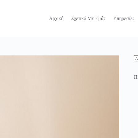
Αρχική
Σχετικά Με Εμάς
Υπηρεσίες
N
re
Π