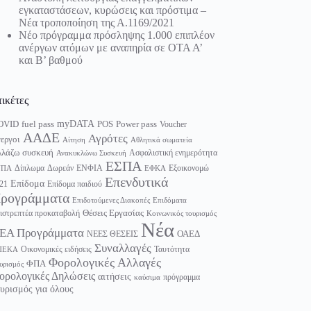
εγκαταστάσεων, κυρώσεις και πρόστιμα –
Νέα τροποποίηση της Α.1169/2021
Νέο πρόγραμμα πρόσληψης 1.000 επιπλέον
ανέργων ατόμων με αναπηρία σε ΟΤΑ Α’
και Β’ βαθμού
τικέτες
myDATA
fuel pass
Power pass
OVID
POS
Voucher
ΑΑΔΕ
Αγρότες
εργοι
Αίτηση
Αθλητικά σωματεία
λάζω συσκευή
Ασφαλιστική ενημερότητα
Ανακυκλώνω Συσκευή
ΕΣΠΑ
Δίπλωμα
Δωρεάν
ΕΝΦΙΑ
Εξοικονομώ
ΥΠΑ
ΕΦΚΑ
Επενδυτικά
Επίδομα
21
Επίδομα παιδιού
ρογράμματα
Επιδοτούμενες Διακοπές
Επιδόματα
Θέσεις Εργασίας
ιστρεπτέα προκαταβολή
Κοινωνικός τουρισμός
Νέα
ΕΑ Προγράμματα
ΟΑΕΔ
ΝΕΕΣ ΘΕΣΕΙΣ
Συναλλαγές
Οικονομικές ειδήσεις
Ταυτότητα
ΠΕΚΑ
Φορολογικές Αλλαγές
ΦΠΑ
υρισμός
ορολογικές Δηλώσεις
αιτήσεις
πρόγραμμα
καύσιμα
υρισμός για όλους