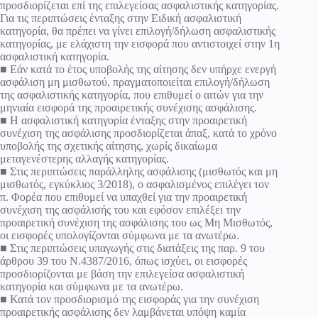
προσδιορίζεται επί της επιλεγείσας ασφαλιστικής κατηγορίας.
Για τις περιπτώσεις ένταξης στην Ειδική ασφαλιστική
κατηγορία, θα πρέπει να γίνει επιλογή/δήλωση ασφαλιστικής
κατηγορίας, με ελάχιστη την εισφορά που αντιστοιχεί στην 1η
ασφαλιστική κατηγορία.
■ Εάν κατά το έτος υποβολής της αίτησης δεν υπήρχε ενεργή
ασφάλιση μη μισθωτού, πραγματοποιείται επιλογή/δήλωση
της ασφαλιστικής κατηγορία, που επιθυμεί ο αιτών για την
μηνιαία εισφορά της προαιρετικής συνέχισης ασφάλισης.
■ Η ασφαλιστική κατηγορία ένταξης στην προαιρετική
συνέχιση της ασφάλισης προσδιορίζεται άπαξ, κατά το χρόνο
υποβολής της σχετικής αίτησης, χωρίς δικαίωμα
μεταγενέστερης αλλαγής κατηγορίας.
■ Στις περιπτώσεις παράλληλης ασφάλισης (μισθωτός και μη
μισθωτός, εγκύκλιος 3/2018), ο ασφαλισμένος επιλέγει τον
π. Φορέα που επιθυμεί να υπαχθεί για την προαιρετική
συνέχιση της ασφάλισής του και εφόσον επιλέξει την
προαιρετική συνέχιση της ασφάλισης του ως Μη Μισθωτός,
οι εισφορές υπολογίζονται σύμφωνα με τα ανωτέρω.
■ Στις περιπτώσεις υπαγωγής στις διατάξεις της παρ. 9 του
άρθρου 39 του Ν.4387/2016, όπως ισχύει, οι εισφορές
προσδιορίζονται με βάση την επιλεγείσα ασφαλιστική
κατηγορία και σύμφωνα με τα ανωτέρω.
■ Κατά τον προσδιορισμό της εισφοράς για την συνέχιση
προαιρετικής ασφάλισης δεν λαμβάνεται υπόψη καμία