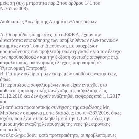
μείωση (π.χ. μητρότητα παρ.2 του άρθρου 141 του
Ν.3655/2008).
Διαδικασίες Διαχείρισης Αιτημάτων/Αποφάσεων
Α. Οι αρμόδιες υπηρεσίες του e-ΕΦΚΑ, έχουν την
δυνατότητα επισκόπησης των υποβληθέντων ηλεκτρονικών
αιτημάτων ανά Τοπική Διεύθυνση, με υποχρέωση
δρομολόγησης των προβλεπόμενων εργασιών για τον έλεγχο
των προϋποθέσεων και την έκδοση σχετικής απόφασης (π.χ.
ασφαλιστικός, οικονομικός έλεγχος, παραπομπή σε
Υγειονομική Επιτροπή).
Β. Για την διαχείριση των εκκρεμών υποθέσεων/αιτήσεων,
όπως:
1) περιπτώσεις ασφαλισμένων που είχαν ενταχθεί στο
καθεστώς προαιρετικής συνέχισης της ασφάλισης έως
31.12.2016 και δεν έχουν αναζητηθεί εισφορές από 1.1.2017
και
2) αιτήματα προαιρετικής συνέχισης της ασφάλισης Μη
Μισθωτών σύμφωνα με τις διατάξεις του ν. 4387/2016, όπως
ισχύει, που έχουν υποβληθεί μετά την 1.1.2017 έως την
ημερομηνία έναρξης λειτουργίας της νέας ηλεκτρονικής
υπηρεσίας,
να ολοκληρωθούν, κατά προτεραιότητα, οι προβλεπόμενες