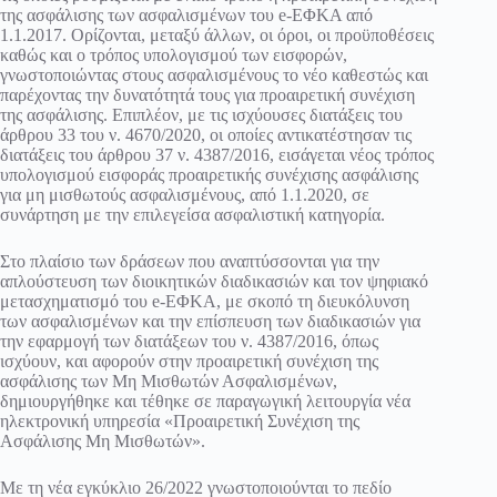
της ασφάλισης των ασφαλισμένων του e-ΕΦΚΑ από
1.1.2017. Ορίζονται, μεταξύ άλλων, οι όροι, οι προϋποθέσεις
καθώς και ο τρόπος υπολογισμού των εισφορών,
γνωστοποιώντας στους ασφαλισμένους το νέο καθεστώς και
παρέχοντας την δυνατότητά τους για προαιρετική συνέχιση
της ασφάλισης. Επιπλέον, με τις ισχύουσες διατάξεις του
άρθρου 33 του ν. 4670/2020, οι οποίες αντικατέστησαν τις
διατάξεις του άρθρου 37 ν. 4387/2016, εισάγεται νέος τρόπος
υπολογισμού εισφοράς προαιρετικής συνέχισης ασφάλισης
για μη μισθωτούς ασφαλισμένους, από 1.1.2020, σε
συνάρτηση με την επιλεγείσα ασφαλιστική κατηγορία.
Στο πλαίσιο των δράσεων που αναπτύσσονται για την
απλούστευση των διοικητικών διαδικασιών και τον ψηφιακό
μετασχηματισμό του e-ΕΦΚΑ, με σκοπό τη διευκόλυνση
των ασφαλισμένων και την επίσπευση των διαδικασιών για
την εφαρμογή των διατάξεων του ν. 4387/2016, όπως
ισχύουν, και αφορούν στην προαιρετική συνέχιση της
ασφάλισης των Μη Μισθωτών Ασφαλισμένων,
δημιουργήθηκε και τέθηκε σε παραγωγική λειτουργία νέα
ηλεκτρονική υπηρεσία «Προαιρετική Συνέχιση της
Ασφάλισης Μη Μισθωτών».
Με τη νέα εγκύκλιο 26/2022 γνωστοποιούνται το πεδίο