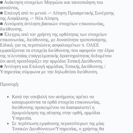
■ Ανάκτηση στοιχείων Μητρώου και ταυτοποίηση του
αιτούντος.
■ Επιλογή από το μενού -> Αίτηση Προαιρετικής Συνέχισης
της Ασφάλισης -> Νέα Αίτηση.
■ Αυτόματη άντληση βασικών στοιχείων επικοινωνίας,
διεύθυνσης.
■ Έλεγχος από τον χρήστη της ορθότητας των στοιχείων
επικοινωνίας, διεύθυνσης, με δυνατότητα τροποποίησης.
Ειδικά, για τις περιπτώσεις ασφαλισμένων π. ΟΑΕΕ
εμφανίζονται τα στοιχεία διεύθυνσης που αφορούν την έδρα
της τελευταίας επαγγελματικής δραστηριότητας δεδομένου
ότι αυτή προσδιορίζει την αρμόδια Τοπική Διεύθυνση.
■ Άντληση και Επιλογή αρμόδιας Τοπικής Διεύθυνσης /
Υπηρεσίας σύμφωνα με την δηλωθείσα διεύθυνση.
Προσοχή:
Κατά την υποβολή του αιτήματος πρέπει να
καταχωρούνται τα ορθά στοιχεία επικοινωνίας,
διεύθυνσης προκειμένου να διασφαλιστεί η
δρομολόγηση της αίτησης στην ορθή, αρμόδια
Υπηρεσία.
Σε περίπτωση εμφάνισης περισσότερων της μίας
Τοπικών Διευθύνσεων/Υπηρεσίας, ο χρήστης θα