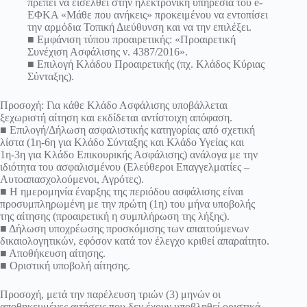
πρέπει να εισέλθει στην ηλεκτρονική υπηρεσία του e-
ΕΦΚΑ «Μάθε που ανήκεις» προκειμένου να εντοπίσει
την αρμόδια Τοπική Διεύθυνση και να την επιλέξει.
■ Εμφάνιση τύπου προαιρετικής: «Προαιρετική
Συνέχιση Ασφάλισης ν. 4387/2016».
■ Επιλογή Κλάδου Προαιρετικής (πχ. Κλάδος Κύριας
Σύνταξης).
Προσοχή: Για κάθε Κλάδο Ασφάλισης υποβάλλεται
ξεχωριστή αίτηση και εκδίδεται αντίστοιχη απόφαση.
■ Επιλογή/Δήλωση ασφαλιστικής κατηγορίας από σχετική
λίστα (1η-6η για Κλάδο Σύνταξης και Κλάδο Υγείας και
1η-3η για Κλάδο Επικουρικής Ασφάλισης) ανάλογα με την
ιδιότητα του ασφαλισμένου (Ελεύθεροι Επαγγελματίες –
Αυτοαπασχολούμενοι, Αγρότες).
■ Η ημερομηνία έναρξης της περιόδου ασφάλισης είναι
προσυμπληρωμένη με την πρώτη (1η) του μήνα υποβολής
της αίτησης (προαιρετική η συμπλήρωση της λήξης).
■ Δήλωση υποχρέωσης προσκόμισης των απαιτούμενων
δικαιολογητικών, εφόσον κατά τον έλεγχο κριθεί απαραίτητο.
■ Αποθήκευση αίτησης.
■ Οριστική υποβολή αίτησης.
Προσοχή, μετά την παρέλευση τριών (3) μηνών οι
αποθηκευμένες αιτήσεις που δεν έχουν υποβληθεί οριστικά,