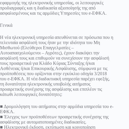
εφαρμογής της ηλεκτρονικής υπηρεσίας, οι λειτουργικές
προδιαγραφές και η διαδικασία αξιοποίησής της από
ασφαλισμένους και τις αρμόδιες Υπηρεσίες του e-ΕΦΚΑ.
Γενικά
Η νέα ηλεκτρονική υπηρεσία απευθύνεται σε πρόσωπα που η
τελευταία ασφάλισή τους ήταν με την ιδιότητα του Μη
Μισθωτού (Ελεύθεροι Επαγγελματίες –
Αυτοαπασχολούμενοι – Αγρότες), έχουν διακόψει την
ασφάλισή τους και επιθυμούν να συνεχίσουν την ασφάλισή
τους προαιρετικά για Κλάδο Κύριας Σύνταξης ή/και
Ασθένειας ή/και Επικουρικής Ασφάλισης, σύμφωνα με τις
προϋποθέσεις που ορίζονται στην εγκύκλιο οδηγία 3/2018
του e-ΕΦΚΑ. Η νέα διαδικτυακή υπηρεσία παρέχει εφεξής,
τη δυνατότητα ηλεκτρονικής υποβολής αιτήματος
προαιρετικής συνέχισης της ασφάλισης και επιπλέον τις
κάτωθι λειτουργικές δυνατότητες:
■ Δρομολόγηση του αιτήματος στην αρμόδια υπηρεσία του e-
ΕΦΚΑ.
■ Έλεγχος των προϋποθέσεων προαιρετικής συνέχισης της
ασφάλισης με αυτοματοποιημένες διαδικασίες.
■ Ηλεκτρονική έκδοση, εκτύπωση και κοινοποίηση