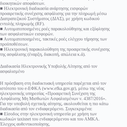
διοικητικών αποφάσεων.
■ Ηλεκτρονική διαδικασία ανάρτησης εισφορών
προαιρετικής συνέχισης ασφάλισης για την πληρωμή μέσω
Διατραπεζικού Συστήματος (ΔΙΑΣ), με χρήση κωδικού
εντολής πληρωμής (RF).
■ Αυτοματοποιημένες ροές παρακολούθησης και εξόφλησης
των ασφαλιστικών εισφορών.
■ Αυτοματοποιημένες, τακτικές ροές ελέγχου τήρησης των
προϋποθέσεων.
■ Ηλεκτρονική παρακολούθηση της προαιρετικής συνέχισης
της ασφάλισης (έναρξη, διακοπή, απώλεια κ.ά).
Διαδικασία Ηλεκτρονικής Υποβολής Αίτησης από τον
ασφαλισμένο
Η πρόσβαση στη διαδικτυακή υπηρεσία παρέχεται από τον
ιστότοπο του e-ΕΦΚΑ (www.efka.gov.gr), μέσω της νέας
ηλεκτρονικής υπηρεσίας «Προαιρετική Συνέχιση της
Ασφάλισης Μη Μισθωτών Ασφαλισμένων ν. 4387/2016».
Για την υποβολή σχετικής αίτησης, ακολουθείται η πιο κάτω
διαδικασία από τον ενδιαφερόμενο. Συγκεκριμένα:
■ Είσοδος στην ηλεκτρονική υπηρεσία με χρήση των
κωδικών taxisnet του ενδιαφερόμενου και του ΑΜΚΑ.
Έλεγχος αυθεντικοποίησης.