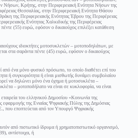
νίων Νήσων, Κρήτης, στην Περιφερειακή Ενότητα Νήσων της
ριφέρειας Θεσσαλίας, στην Περιφερειακή Ενότητα Θάσου
θράκη της Περιφερειακής Ενότητας Έβρου της Περιφέρειας
ριφερειακής Ενότητας Χαλκιδικής της Περιφέρειας
έντε (55) ευρώ, εφόσον ο δικαιούχος επιλέξει κατάθεση
ικαιούχους ιδιοκτήτες μοτοσυκλετών – μοτοποδηλάτων, με
αι στα σαράντα πέντε (45) ευρώ, εφόσον ο δικαιούχος
από ένα μόνο φυσικό πρόσωπο, το οποίο διαθέτει επί του
ητα ή συγκυριότητα ή είναι μισθωτής δυνάμει συμβολαίου
ορεί να δηλώνει μόνο ένα όχημα ή μοτοσυκλέτα –
κλέτα – μοτοποδήλατο να είναι σε κυκλοφορία, να είναι
 εταιρεία του ελληνικού Δημοσίου «Κοινωνία της
εφαρμογής της Ενιαίας Ψηφιακής Πύλης της Δημόσιας
Ε., που εποπτεύεται από τον Υπουργό Ψηφιακής
 αυτόν από πιστωτικό ίδρυμα ή χρηματοπιστωτικό οργανισμό,
9), αντίστοιχα, ή