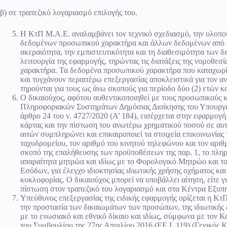
β) σε τραπεζικό λογαριασμό επιλογής του.
Η ΚτΠ Μ.Α.Ε. αναλαμβάνει τον τεχνικό σχεδιασμό, την υλοποί
δεδομένων προσωπικού χαρακτήρα και άλλων δεδομένων από κ
ακεραιότητα, την εμπιστευτικότητα και τη διαθεσιμότητα των
λειτουργία της εφαρμογής, τηρώντας τις διατάξεις της νομοθε
χαρακτήρα. Τα δεδομένα προσωπικού χαρακτήρα που καταχωρίζ
και τυγχάνουν περαιτέρω επεξεργασίας αποκλειστικά για τον 
τηρούνται για τους ως άνω σκοπούς για περίοδο δύο (2) ετών κ
Ο δικαιούχος, αφότου αυθεντικοποιηθεί με τους προσωπικούς κ
Πληροφοριακών Συστημάτων Δημόσιας Διοίκησης του Υπουργεί
άρθρο 24 του ν. 4727/2020 (Α’ 184), εισέρχεται στην εφαρμογή 
κάρτας και την πίστωση του ανωτέρω χρηματικού ποσού σε αυτ
αιτών συμπληρώνει και επικαιροποιεί τα στοιχεία επικοινωνίας 
ταχυδρομείου, τον αριθμό του κινητού τηλεφώνου και τον αριθ
σκοπό της επαλήθευσης των προϋποθέσεων της παρ. 1, το πληρ
απαραίτητα μητρώα και ιδίως με το Φορολογικό Μητρώο και 
Εσόδων, για έλεγχο ιδιοκτησίας ιδιωτικής χρήσης οχήματος κα
κυκλοφορίας. Ο δικαιούχος μπορεί να υποβάλλει αίτηση, είτε γ
πίστωση στον τραπεζικό του λογαριασμό και στα Κέντρα Εξυπ
Υπεύθυνος επεξεργασίας της ειδικής εφαρμογής ορίζεται η ΚτΠ
την προστασία των δικαιωμάτων των προσώπων, της ιδιωτική
με το ενωσιακό και εθνικό δίκαιο και ιδίως, σύμφωνα με τον
του Συμβουλίου της 27ης Απριλίου 2016 (ΕΕ L 119) (Γενικός 