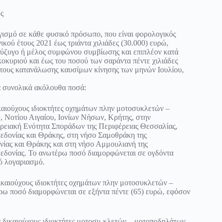
ς
γισμό σε κάθε φυσικό πρόσωπο, που είναι φορολογικός
κού έτους 2021 έως τριάντα χιλιάδες (30.000) ευρώ,
ν σύζυγο ή μέλος συμφώνου συμβίωσης και επιπλέον κατά
ικοκυριού και έως του ποσού των σαράντα πέντε χιλιάδες
τους κατανάλωσης καυσίμων κίνησης των μηνών Ιουλίου,
τα συνολικά ακόλουθα ποσά:
ικαιούχους ιδιοκτήτες οχημάτων πλην μοτοσυκλετών –
υ, Νοτίου Αιγαίου, Ιονίων Νήσων, Κρήτης, στην
ερειακή Ενότητα Σποράδων της Περιφέρειας Θεσσαλίας,
εδονίας και Θράκης, στη νήσο Σαμοθράκη της
ίας και Θράκης και στη νήσο Αμμουλιανή της
κεδονίας. Το ανωτέρω ποσό διαμορφώνεται σε ογδόντα
κό λογαριασμό.
δικαιούχους ιδιοκτήτες οχημάτων πλην μοτοσυκλετών –
ρω ποσό διαμορφώνεται σε εξήντα πέντε (65) ευρώ, εφόσον
α δικαιούχους ιδιοκτήτες μοτοσυ-κλετών – μοτοποδηλάτων,