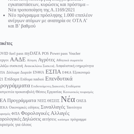
εγκαταστάσεων, κυρώσεις και πρόστιμα –
Νέα τροποποίηση της Α.1169/2021
Νέο πρόγραμμα πρόσληψης 1.000 επιπλέον
ανέργων ατόμων με αναπηρία σε ΟΤΑ Α’
και Β’ βαθμού
τικέτες
myDATA
fuel pass
Power pass
OVID
POS
Voucher
ΑΑΔΕ
Αγρότες
εργοι
Αίτηση
Αθλητικά σωματεία
λάζω συσκευή
Ασφαλιστική ενημερότητα
Ανακυκλώνω Συσκευή
ΕΣΠΑ
Δίπλωμα
Δωρεάν
ΕΝΦΙΑ
Εξοικονομώ
ΥΠΑ
ΕΦΚΑ
Επενδυτικά
Επίδομα
21
Επίδομα παιδιού
ρογράμματα
Επιδοτούμενες Διακοπές
Επιδόματα
Θέσεις Εργασίας
ιστρεπτέα προκαταβολή
Κοινωνικός τουρισμός
Νέα
ΕΑ Προγράμματα
ΟΑΕΔ
ΝΕΕΣ ΘΕΣΕΙΣ
Συναλλαγές
Οικονομικές ειδήσεις
Ταυτότητα
ΠΕΚΑ
Φορολογικές Αλλαγές
ΦΠΑ
υρισμός
ορολογικές Δηλώσεις
αιτήσεις
πρόγραμμα
καύσιμα
υρισμός για όλους