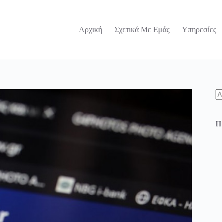
Αρχική
Σχετικά Με Εμάς
Υπηρεσίες
N
re
Π