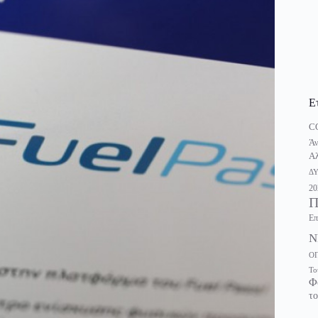
Ε
C
Άν
Αλ
Δ
20
Π
Επ
Ν
Ο
Το
Φ
το