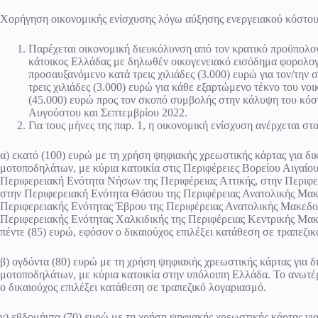
Χορήγηση οικονομικής ενίσχυσης λόγω αύξησης ενεργειακού κόστου
Παρέχεται οικονομική διευκόλυνση από τον κρατικό προϋπολο
κάτοικος Ελλάδας με δηλωθέν οικογενειακό εισόδημα φορολογι
προσαυξανόμενο κατά τρεις χιλιάδες (3.000) ευρώ για τον/τη
τρεις χιλιάδες (3.000) ευρώ για κάθε εξαρτώμενο τέκνο του νο
(45.000) ευρώ προς τον σκοπό συμβολής στην κάλυψη του κόσ
Αυγούστου και Σεπτεμβρίου 2022.
Για τους μήνες της παρ. 1, η οικονομική ενίσχυση ανέρχεται σ
α) εκατό (100) ευρώ με τη χρήση ψηφιακής χρεωστικής κάρτας για δ
μοτοποδηλάτων, με κύρια κατοικία στις Περιφέρειες Βορείου Αιγαίο
Περιφερειακή Ενότητα Νήσων της Περιφέρειας Αττικής, στην Περιφ
στην Περιφερειακή Ενότητα Θάσου της Περιφέρειας Ανατολικής Μακ
Περιφερειακής Ενότητας Έβρου της Περιφέρειας Ανατολικής Μακεδον
Περιφερειακής Ενότητας Χαλκιδικής της Περιφέρειας Κεντρικής Μα
πέντε (85) ευρώ, εφόσον ο δικαιούχος επιλέξει κατάθεση σε τραπεζι
β) ογδόντα (80) ευρώ με τη χρήση ψηφιακής χρεωστικής κάρτας για 
μοτοποδηλάτων, με κύρια κατοικία στην υπόλοιπη Ελλάδα. Το ανωτέ
ο δικαιούχος επιλέξει κατάθεση σε τραπεζικό λογαριασμό.
γ) εβδομήντα (70) ευρώ με τη χρήση ψηφιακής χρεωστικής κάρτας γι