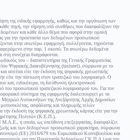
ηση της ειδικής εφαρμογής, καθώς και την οργάνωση των
άθε πηγή, την τήρηση υπό συνθήκες που διασφαλίζουν την
 δεδομένων και κάθε άλλο θέμα που αφορά στην ομαλή
σίας για την προστασία των δεδομένων προσωπικού
ονται στην ανωτέρω εφαρμογή, συλλέγονται, τηρούνται
αναφερόμενο στην παρ. 1 σκοπό. Τα ανωτέρω δεδομένα
αι στη συνέχεια διαγράφονται.
ωδικούς του – διαπιστευτήρια της Γενικής Γραμματείας
ου Ψηφιακής Διακυβέρνησης (taxisnet), σύμφωνα με το
και αιτείται είτε την έκδοση της ψηφιακής χρεωστικής
ήν είτε την πίστωση στον τραπεζικό του λογαριασμό. Ο
του και, ειδικότερα, τη διεύθυνση ηλεκτρονικού
μό του προσωπικού τραπεζικού λογαριασμού του. Για τον
οφοριακό σύστημα της εφαρμογής διαλειτουργεί με τα
το Μητρώο Αυτοκινήτων της Ανεξάρτητης Αρχής Δημοσίων
ι μοτοσικλέτας, ασφάλισης και πληρωμής τελών
ια την έκδοση της ψηφιακής χρεωστικής κάρτας είτε για την
ηρέτησης Πολιτών (Κ.Ε.Π.).
 Μ.Α.Ε., η οποία, ως υπεύθυνη επεξεργασίας, διασφαλίζει
ς ζωής και των δεδομένων προσωπικού χαρακτήρα, σύμφωνα
 Κανονισμό (ΕΕ) 2016/679 του Ευρωπαϊκού Κοινοβουλίου και
Κανονισμός για την Προστασία Δεδομένων Γ.Κ.Π.Δ.) και τον