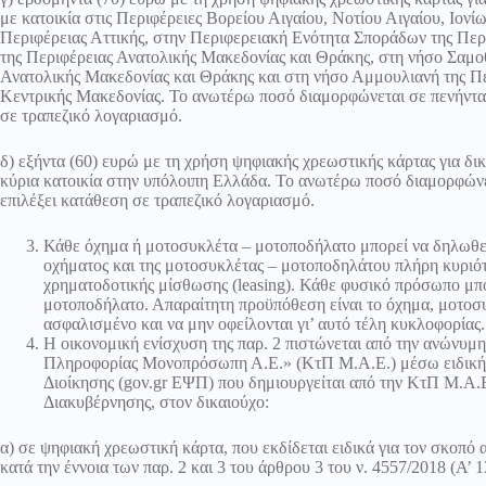
με κατοικία στις Περιφέρειες Βορείου Αιγαίου, Νοτίου Αιγαίου, Ιο
Περιφέρειας Αττικής, στην Περιφερειακή Ενότητα Σποράδων της Πε
της Περιφέρειας Ανατολικής Μακεδονίας και Θράκης, στη νήσο Σαμο
Ανατολικής Μακεδονίας και Θράκης και στη νήσο Αμμουλιανή της Πε
Κεντρικής Μακεδονίας. Το ανωτέρω ποσό διαμορφώνεται σε πενήντα π
σε τραπεζικό λογαριασμό.
δ) εξήντα (60) ευρώ με τη χρήση ψηφιακής χρεωστικής κάρτας για δ
κύρια κατοικία στην υπόλοιπη Ελλάδα. Το ανωτέρω ποσό διαμορφώνετ
επιλέξει κατάθεση σε τραπεζικό λογαριασμό.
Κάθε όχημα ή μοτοσυκλέτα – μοτοποδήλατο μπορεί να δηλωθεί 
οχήματος και της μοτοσυκλέτας – μοτοποδηλάτου πλήρη κυριότ
χρηματοδοτικής μίσθωσης (leasing). Κάθε φυσικό πρόσωπο μπ
μοτοποδήλατο. Απαραίτητη προϋπόθεση είναι το όχημα, μοτοσυ
ασφαλισμένο και να μην οφείλονται γι’ αυτό τέλη κυκλοφορίας.
Η οικονομική ενίσχυση της παρ. 2 πιστώνεται από την ανώνυμη
Πληροφορίας Μονοπρόσωπη Α.Ε.» (ΚτΠ Μ.Α.Ε.) μέσω ειδικής 
Διοίκησης (gov.gr ΕΨΠ) που δημιουργείται από την ΚτΠ Μ.Α.
Διακυβέρνησης, στον δικαιούχο:
α) σε ψηφιακή χρεωστική κάρτα, που εκδίδεται ειδικά για τον σκοπό
κατά την έννοια των παρ. 2 και 3 του άρθρου 3 του ν. 4557/2018 (Α’ 13