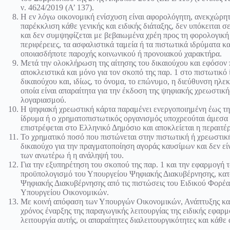
ν. 4624/2019 (Α’ 137).
Η εν λόγω οικονομική ενίσχυση είναι αφορολόγητη, ανεκχώρητη
παρέκκλιση κάθε γενικής και ειδικής διάταξης, δεν υπόκειται 
και δεν συμψηφίζεται με βεβαιωμένα χρέη προς τη φορολογική δ
περιφέρειες, τα ασφαλιστικά ταμεία ή τα πιστωτικά ιδρύματα κ
οποιασδήποτε παροχής κοινωνικού ή προνοιακού χαρακτήρα.
Μετά την ολοκλήρωση της αίτησης του δικαιούχου και εφόσον 
αποκλειστικά και μόνο για τον σκοπό της παρ. 1 στο πιστωτικό
δικαιούχου και, ιδίως, το όνομα, το επώνυμο, η διεύθυνση ηλε
οποία είναι απαραίτητα για την έκδοση της ψηφιακής χρεωστική
λογαριασμού.
Η ψηφιακή χρεωστική κάρτα παραμένει ενεργοποιημένη έως την
ίδρυμα ή ο χρηματοπιστωτικός οργανισμός υποχρεούται άμεσα 
επιστρέφεται στο Ελληνικό Δημόσιο και αποκλείεται η περαιτέ
Το χρηματικό ποσό που πιστώνεται στην πιστωτική ή χρεωστική
δικαιούχο για την πραγματοποίηση αγοράς καυσίμων και δεν εί
των ανωτέρω ή η ανάληψή του.
Για την εξυπηρέτηση του σκοπού της παρ. 1 και την εφαρμογή 
προϋπολογισμό του Υπουργείου Ψηφιακής Διακυβέρνησης, κατ
Ψηφιακής Διακυβέρνησης από τις πιστώσεις του Ειδικού Φορέα
Υπουργείου Οικονομικών.
Με κοινή απόφαση των Υπουργών Οικονομικών, Ανάπτυξης και
χρόνος έναρξης της παραγωγικής λειτουργίας της ειδικής εφαρμο
λειτουργία αυτής, οι απαραίτητες διαλειτουργικότητες και κάθ