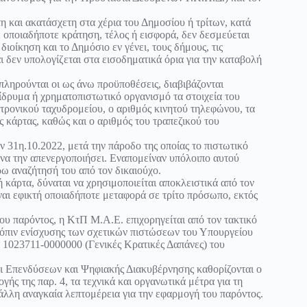
 και ακατάσχετη στα χέρια του Δημοσίου ή τρίτων, κατά
σε οποιαδήποτε κράτηση, τέλος ή εισφορά, δεν δεσμεύεται
ιοίκηση και το Δημόσιο εν γένει, τους δήμους, τις
αι δεν υπολογίζεται στα εισοδηματικά όρια για την καταβολή
πληρούνται οι ως άνω προϋποθέσεις, διαβιβάζονται
 ίδρυμα ή χρηματοπιστωτικό οργανισμό τα στοιχεία του
κτρονικού ταχυδρομείου, ο αριθμός κινητού τηλεφώνου, τα
ς κάρτας, καθώς και ο αριθμός του τραπεζικού του
 31η.10.2022, μετά την πάροδο της οποίας το πιστωτικό
να την απενεργοποιήσει. Εναπομείναν υπόλοιπο αυτού
ρω αναζήτησή του από τον δικαιούχο.
 κάρτα, δύναται να χρησιμοποιείται αποκλειστικά από τον
ναι εφικτή οποιαδήποτε μεταφορά σε τρίτο πρόσωπο, εκτός
του παρόντος, η ΚτΠ Μ.Α.Ε. επιχορηγείται από τον τακτικό
όπιν ενίσχυσης των σχετικών πιστώσεων του Υπουργείου
 1023711-0000000 (Γενικές Κρατικές Δαπάνες) του
 Επενδύσεων και Ψηφιακής Διακυβέρνησης καθορίζονται ο
γής της παρ. 4, τα τεχνικά και οργανωτικά μέτρα για τη
ε άλλη αναγκαία λεπτομέρεια για την εφαρμογή του παρόντος.