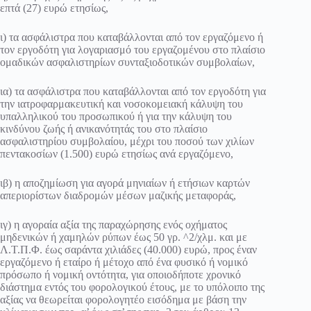
επτά (27) ευρώ ετησίως,
ι) τα ασφάλιστρα που καταβάλλονται από τον εργαζόμενο ή
τον εργοδότη για λογαριασμό του εργαζομένου στο πλαίσιο
ομαδικών ασφαλιστηρίων συνταξιοδοτικών συμβολαίων,
ια) τα ασφάλιστρα που καταβάλλονται από τον εργοδότη για
την ιατροφαρμακευτική και νοσοκομειακή κάλυψη του
υπαλληλικού του προσωπικού ή για την κάλυψη του
κινδύνου ζωής ή ανικανότητάς του στο πλαίσιο
ασφαλιστηρίου συμβολαίου, μέχρι του ποσού των χιλίων
πεντακοσίων (1.500) ευρώ ετησίως ανά εργαζόμενο,
ιβ) η αποζημίωση για αγορά μηνιαίων ή ετήσιων καρτών
απεριορίστων διαδρομών μέσων μαζικής μεταφοράς,
ιγ) η αγοραία αξία της παραχώρησης ενός οχήματος
μηδενικών ή χαμηλών ρύπων έως 50 γρ. ^2/χλμ. και με
Λ.Τ.Π.Φ. έως σαράντα χιλιάδες (40.000) ευρώ, προς έναν
εργαζόμενο ή εταίρο ή μέτοχο από ένα φυσικό ή νομικό
πρόσωπο ή νομική οντότητα, για οποιοδήποτε χρονικό
διάστημα εντός του φορολογικού έτους, με το υπόλοιπο της
αξίας να θεωρείται φορολογητέο εισόδημα με βάση την