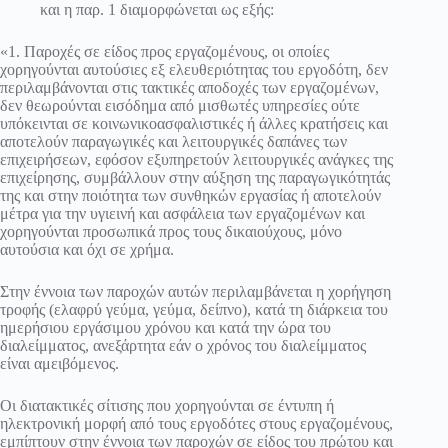
και η παρ. 1 διαμορφώνεται ως εξής:
«1. Παροχές σε είδος προς εργαζομένους, οι οποίες
χορηγούνται αυτούσιες εξ ελευθεριότητας του εργοδότη, δεν
περιλαμβάνονται στις τακτικές αποδοχές των εργαζομένων,
δεν θεωρούνται εισόδημα από μισθωτές υπηρεσίες ούτε
υπόκεινται σε κοινωνικοασφαλιστικές ή άλλες κρατήσεις και
αποτελούν παραγωγικές και λειτουργικές δαπάνες των
επιχειρήσεων, εφόσον εξυπηρετούν λειτουργικές ανάγκες της
επιχείρησης, συμβάλλουν στην αύξηση της παραγωγικότητάς
της και στην ποιότητα των συνθηκών εργασίας ή αποτελούν
μέτρα για την υγιεινή και ασφάλεια των εργαζομένων και
χορηγούνται προσωπικά προς τους δικαιούχους, μόνο
αυτούσια και όχι σε χρήμα.
Στην έννοια των παροχών αυτών περιλαμβάνεται η χορήγηση
τροφής (ελαφρύ γεύμα, γεύμα, δείπνο), κατά τη διάρκεια του
ημερήσιου εργάσιμου χρόνου και κατά την ώρα του
διαλείμματος, ανεξάρτητα εάν ο χρόνος του διαλείμματος
είναι αμειβόμενος.
Οι διατακτικές σίτισης που χορηγούνται σε έντυπη ή
ηλεκτρονική μορφή από τους εργοδότες στους εργαζομένους,
εμπίπτουν στην έννοια των παροχών σε είδος του πρώτου και