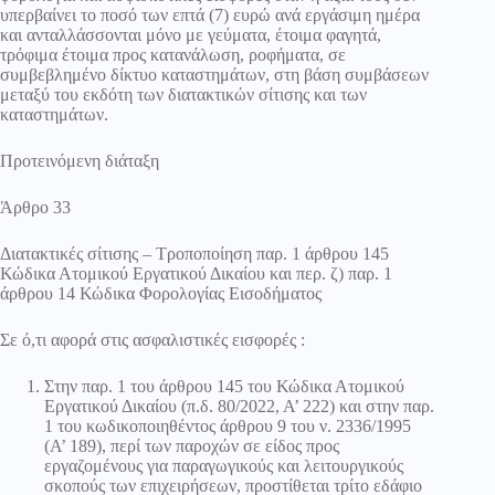
υπερβαίνει το ποσό των επτά (7) ευρώ ανά εργάσιμη ημέρα
και ανταλλάσσονται μόνο με γεύματα, έτοιμα φαγητά,
τρόφιμα έτοιμα προς κατανάλωση, ροφήματα, σε
συμβεβλημένο δίκτυο καταστημάτων, στη βάση συμβάσεων
μεταξύ του εκδότη των διατακτικών σίτισης και των
καταστημάτων.
Προτεινόμενη διάταξη
Άρθρο 33
Διατακτικές σίτισης – Τροποποίηση παρ. 1 άρθρου 145
Κώδικα Ατομικού Εργατικού Δικαίου και περ. ζ) παρ. 1
άρθρου 14 Κώδικα Φορολογίας Εισοδήματος
Σε ό,τι αφορά στις ασφαλιστικές εισφορές :
Στην παρ. 1 του άρθρου 145 του Κώδικα Ατομικού
Εργατικού Δικαίου (π.δ. 80/2022, Α’ 222) και στην παρ.
1 του κωδικοποιηθέντος άρθρου 9 του ν. 2336/1995
(Α’ 189), περί των παροχών σε είδος προς
εργαζομένους για παραγωγικούς και λειτουργικούς
σκοπούς των επιχειρήσεων, προστίθεται τρίτο εδάφιο