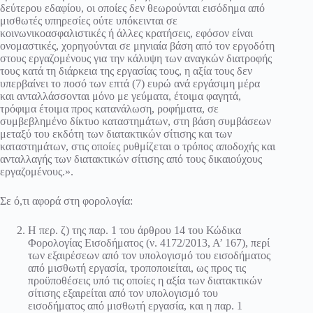
δεύτερου εδαφίου, οι οποίες δεν θεωρούνται εισόδημα από
μισθωτές υπηρεσίες ούτε υπόκεινται σε
κοινωνικοασφαλιστικές ή άλλες κρατήσεις, εφόσον είναι
ονομαστικές, χορηγούνται σε μηνιαία βάση από τον εργοδότη
στους εργαζομένους για την κάλυψη των αναγκών διατροφής
τους κατά τη διάρκεια της εργασίας τους, η αξία τους δεν
υπερβαίνει το ποσό των επτά (7) ευρώ ανά εργάσιμη μέρα
και ανταλλάσσονται μόνο με γεύματα, έτοιμα φαγητά,
τρόφιμα έτοιμα προς κατανάλωση, ροφήματα, σε
συμβεβλημένο δίκτυο καταστημάτων, στη βάση συμβάσεων
μεταξύ του εκδότη των διατακτικών σίτισης και των
καταστημάτων, στις οποίες ρυθμίζεται ο τρόπος αποδοχής και
ανταλλαγής των διατακτικών σίτισης από τους δικαιούχους
εργαζομένους.».
Σε ό,τι αφορά στη φορολογία:
Η περ. ζ) της παρ. 1 του άρθρου 14 του Κώδικα
Φορολογίας Εισοδήματος (ν. 4172/2013, Α’ 167), περί
των εξαιρέσεων από τον υπολογισμό του εισοδήματος
από μισθωτή εργασία, τροποποιείται, ως προς τις
προϋποθέσεις υπό τις οποίες η αξία των διατακτικών
σίτισης εξαιρείται από τον υπολογισμό του
εισοδήματος από μισθωτή εργασία, και η παρ. 1