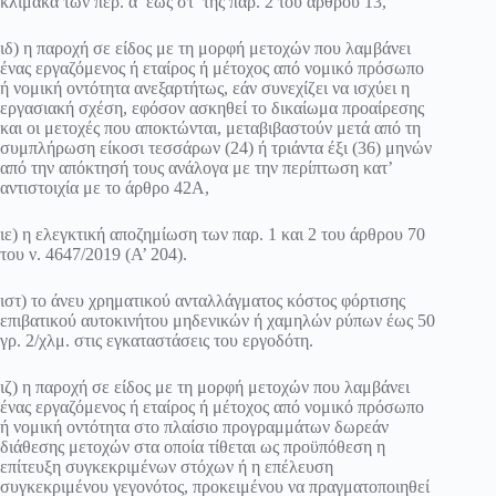
κλίμακα των περ. α’ έως στ’ της παρ. 2 του άρθρου 13,
ιδ) η παροχή σε είδος με τη μορφή μετοχών που λαμβάνει
ένας εργαζόμενος ή εταίρος ή μέτοχος από νομικό πρόσωπο
ή νομική οντότητα ανεξαρτήτως, εάν συνεχίζει να ισχύει η
εργασιακή σχέση, εφόσον ασκηθεί το δικαίωμα προαίρεσης
και οι μετοχές που αποκτώνται, μεταβιβαστούν μετά από τη
συμπλήρωση είκοσι τεσσάρων (24) ή τριάντα έξι (36) μηνών
από την απόκτησή τους ανάλογα με την περίπτωση κατ’
αντιστοιχία με το άρθρο 42Α,
ιε) η ελεγκτική αποζημίωση των παρ. 1 και 2 του άρθρου 70
του ν. 4647/2019 (Α’ 204).
ιστ) το άνευ χρηματικού ανταλλάγματος κόστος φόρτισης
επιβατικού αυτοκινήτου μηδενικών ή χαμηλών ρύπων έως 50
γρ. 2/χλμ. στις εγκαταστάσεις του εργοδότη.
ιζ) η παροχή σε είδος με τη μορφή μετοχών που λαμβάνει
ένας εργαζόμενος ή εταίρος ή μέτοχος από νομικό πρόσωπο
ή νομική οντότητα στο πλαίσιο προγραμμάτων δωρεάν
διάθεσης μετοχών στα οποία τίθεται ως προϋπόθεση η
επίτευξη συγκεκριμένων στόχων ή η επέλευση
συγκεκριμένου γεγονότος, προκειμένου να πραγματοποιηθεί