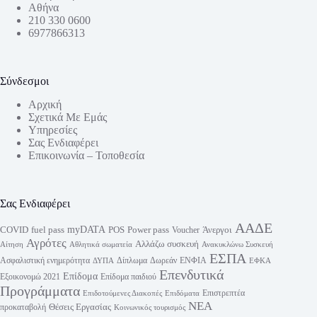
Αθήνα
210 330 0600
6977866313
Σύνδεσμοι
Αρχική
Σχετικά Με Εμάς
Υπηρεσίες
Σας Ενδιαφέρει
Επικοινωνία – Τοποθεσία
Σας Ενδιαφέρει
ΑΑΔΕ
myDATA
fuel pass
Power pass
COVID
POS
Άνεργοι
Voucher
Αγρότες
Αλλάζω συσκευή
Αίτηση
Αθλητικά σωματεία
Ανακυκλώνω Συσκευή
ΕΣΠΑ
Ασφαλιστική ενημερότητα
Δίπλωμα
Δωρεάν
ΕΝΦΙΑ
ΔΥΠΑ
ΕΦΚΑ
Επενδυτικά
Επίδομα
Εξοικονομώ 2021
Επίδομα παιδιού
Προγράμματα
Επιστρεπτέα
Επιδοτούμενες Διακοπές
Επιδόματα
ΝΕΑ
Θέσεις Εργασίας
προκαταβολή
Κοινωνικός τουρισμός