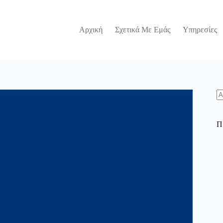
Αρχική
Σχετικά Με Εμάς
Υπηρεσίες
N
re
Π