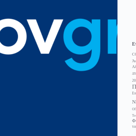
Ε
C
Άν
Αλ
Δ
20
Π
Επ
Ν
Ο
Το
Φ
το