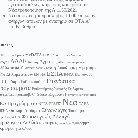
εγκαταστάσεων, κυρώσεις και πρόστιμα –
Νέα τροποποίηση της Α.1169/2021
Νέο πρόγραμμα πρόσληψης 1.000 επιπλέον
ανέργων ατόμων με αναπηρία σε ΟΤΑ Α’
και Β’ βαθμού
τικέτες
myDATA
fuel pass
Power pass
OVID
POS
Voucher
ΑΑΔΕ
Αγρότες
εργοι
Αίτηση
Αθλητικά σωματεία
λάζω συσκευή
Ασφαλιστική ενημερότητα
Ανακυκλώνω Συσκευή
ΕΣΠΑ
Δίπλωμα
Δωρεάν
ΕΝΦΙΑ
Εξοικονομώ
ΥΠΑ
ΕΦΚΑ
Επενδυτικά
Επίδομα
21
Επίδομα παιδιού
ρογράμματα
Επιδοτούμενες Διακοπές
Επιδόματα
Θέσεις Εργασίας
ιστρεπτέα προκαταβολή
Κοινωνικός τουρισμός
Νέα
ΕΑ Προγράμματα
ΟΑΕΔ
ΝΕΕΣ ΘΕΣΕΙΣ
Συναλλαγές
Οικονομικές ειδήσεις
Ταυτότητα
ΠΕΚΑ
Φορολογικές Αλλαγές
ΦΠΑ
υρισμός
ορολογικές Δηλώσεις
αιτήσεις
πρόγραμμα
καύσιμα
υρισμός για όλους