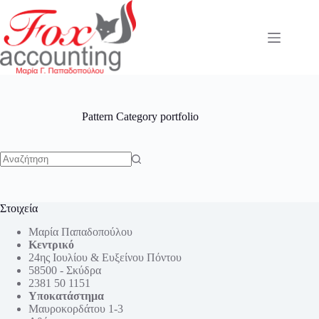
Μετάβαση
στο
περιεχόμενο
Pattern Category
portfolio
No
results
Στοιχεία
Μαρία Παπαδοπούλου
Κεντρικό
24ης Ιουλίου & Ευξείνου Πόντου
58500 - Σκύδρα
2381 50 1151
Υποκατάστημα
Μαυροκορδάτου 1-3