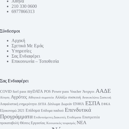
Αθήνα
210 330 0600
6977866313
Σύνδεσμοι
Αρχική
Σχετικά Με Εμάς
Υπηρεσίες
Σας Ενδιαφέρει
Επικοινωνία – Τοποθεσία
Σας Ενδιαφέρει
ΑΑΔΕ
myDATA
fuel pass
Power pass
COVID
POS
Άνεργοι
Voucher
Αγρότες
Αλλάζω συσκευή
Αίτηση
Αθλητικά σωματεία
Ανακυκλώνω Συσκευή
ΕΣΠΑ
Ασφαλιστική ενημερότητα
Δίπλωμα
Δωρεάν
ΕΝΦΙΑ
ΔΥΠΑ
ΕΦΚΑ
Επενδυτικά
Επίδομα
Εξοικονομώ 2021
Επίδομα παιδιού
Προγράμματα
Επιστρεπτέα
Επιδοτούμενες Διακοπές
Επιδόματα
ΝΕΑ
Θέσεις Εργασίας
προκαταβολή
Κοινωνικός τουρισμός