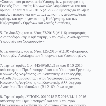
«Σύσταση και μετονομασία Υπουργείων, μεταφορά της
Γενικής Γραμματείας Κοινωνικών Ασφαλίσεων» και του
άρθρου 27 του ν.4320/2015 (Α’29) «Ρυθμίσεις για τη λήψη
άμεσων μέτρων για την αντιμετώπιση της ανθρωπιστικής
κρίσης, και την οργάνωση της Κυβέρνησης και των
Κυβερνητικών Οργάνων και λοιπές διατάξεις»,
5. Τις διατάξεις του π. δ/τος 73/2015 (Α’116) «Διορισμός
Αντιπροέδρου της Κυβέρνησης, Υπουργών, Αναπληρωτών
Υπουργών και Υφυπουργών»,
6. Τις διατάξεις του π. δ/τος 125/2016 (Α’210) «Διορισμός
Υπουργών, Αναπληρωτών Υπουργών και Υφυπουργών»,
7. Την υπ’ αριθμ. Οικ. 44549/Δ9.12193 από 8-10-2015
απόφασης του Πρωθυπουργού και του Υπουργού Εργασίας,
Κοινωνικής Ασφάλισης και Κοινωνικής Αλληλεγγύης
«Ανάθεση αρμοδιοτήτων στον Υφυπουργό Εργασίας,
Κοινωνικής Ασφάλισης και Κοινωνικής Αλληλεγγύης,
Αναστάσιο Πετρόπουλο.» (Β1 2169, όπως ισχύει,
8. Την υπ’ αριθμ. ΥΠΟΙΚ. 0010218 ΕΞ 2016/14.11.2016
απόφασης του Πρωθυπουργού και του Υπουργού
Οικονομικών «Ανάθεση αρμοδιοτήτων στην Υφυπουργό