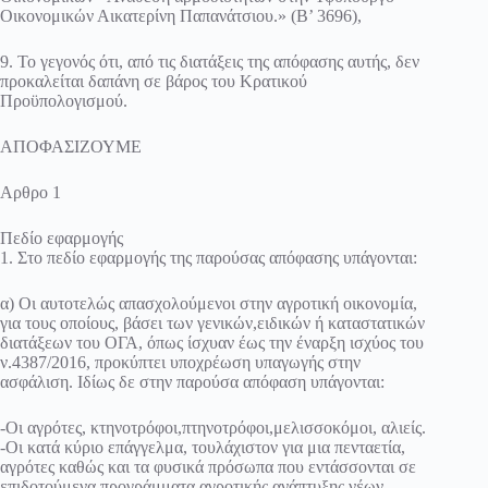
Οικονομικών Αικατερίνη Παπανάτσιου.» (Β’ 3696),
9. Το γεγονός ότι, από τις διατάξεις της απόφασης αυτής, δεν
προκαλείται δαπάνη σε βάρος του Κρατικού
Προϋπολογισμού.
ΑΠΟΦΑΣΙΖΟΥΜΕ
Αρθρο 1
Πεδίο εφαρμογής
1. Στο πεδίο εφαρμογής της παρούσας απόφασης υπάγονται:
α) Οι αυτοτελώς απασχολούμενοι στην αγροτική οικονομία,
για τους οποίους, βάσει των γενικών,ειδικών ή καταστατικών
διατάξεων του ΟΓΑ, όπως ίσχυαν έως την έναρξη ισχύος του
ν.4387/2016, προκύπτει υποχρέωση υπαγωγής στην
ασφάλιση. Ιδίως δε στην παρούσα απόφαση υπάγονται:
-Οι αγρότες, κτηνοτρόφοι,πτηνοτρόφοι,μελισσοκόμοι, αλιείς.
-Οι κατά κύριο επάγγελμα, τουλάχιστον για μια πενταετία,
αγρότες καθώς και τα φυσικά πρόσωπα που εντάσσονται σε
επιδοτούμενα προγράμματα αγροτικής ανάπτυξης νέων