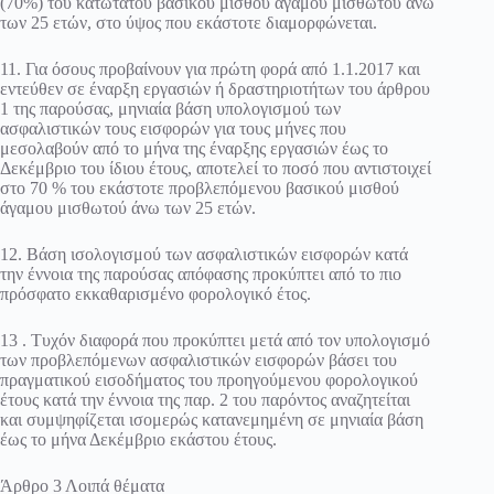
(70%) του κατώτατου βασικού μισθού άγαμου μισθωτού άνω
των 25 ετών, στο ύψος που εκάστοτε διαμορφώνεται.
11. Για όσους προβαίνουν για πρώτη φορά από 1.1.2017 και
εντεύθεν σε έναρξη εργασιών ή δραστηριοτήτων του άρθρου
1 της παρούσας, μηνιαία βάση υπολογισμού των
ασφαλιστικών τους εισφορών για τους μήνες που
μεσολαβούν από το μήνα της έναρξης εργασιών έως το
Δεκέμβριο του ίδιου έτους, αποτελεί το ποσό που αντιστοιχεί
στο 70 % του εκάστοτε προβλεπόμενου βασικού μισθού
άγαμου μισθωτού άνω των 25 ετών.
12. Βάση ισολογισμού των ασφαλιστικών εισφορών κατά
την έννοια της παρούσας απόφασης προκύπτει από το πιο
πρόσφατο εκκαθαρισμένο φορολογικό έτος.
13 . Τυχόν διαφορά που προκύπτει μετά από τον υπολογισμό
των προβλεπόμενων ασφαλιστικών εισφορών βάσει του
πραγματικού εισοδήματος του προηγούμενου φορολογικού
έτους κατά την έννοια της παρ. 2 του παρόντος αναζητείται
και συμψηφίζεται ισομερώς κατανεμημένη σε μηνιαία βάση
έως το μήνα Δεκέμβριο εκάστου έτους.
Άρθρο 3 Λοιπά θέματα