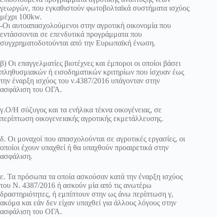
γεωργών, που εγκαθιστούν φωτοβολταϊκά συστήματα ισχύος
μέχρι 100kw.
-Οι αυτοαπασχολούμενοι στην αγροτική οικονομία που
εντάσσονται σε επενδυτικά προγράμματα που
συγχρηματοδοτούνται από την Ευρωπαϊκή ένωση.
β) Οι επαγγελματίες βιοτέχνες και έμποροι οι οποίοι βάσει
πληθυσμιακών ή εισοδηματικών κριτηρίων που ίσχυαν έως
την έναρξη ισχύος του ν.4387/2016 υπάγονταν στην
ασφάλιση του ΟΓΑ.
γ.Ο/Η σύζυγος και τα ενήλικα τέκνα οικογένειας, σε
περίπτωση οικογενειακής αγροτικής εκμετάλλευσης.
δ. Οι μοναχοί που απασχολούνται σε αγροτικές εργασίες, οι
οποίοι έχουν υπαχθεί ή θα υπαχθούν προαιρετικά στην
ασφάλιση.
ε. Τα πρόσωπα τα οποία ασκούσαν κατά την έναρξη ισχύος
του Ν. 4387/2016 ή ασκούν μία από τις ανωτέρω
δραστηριότητες, ή εμπίπτουν στην ως άνω περίπτωση γ,
ακόμα και εάν δεν είχαν υπαχθεί για άλλους λόγους στην
ασφάλιση του ΟΓΑ.