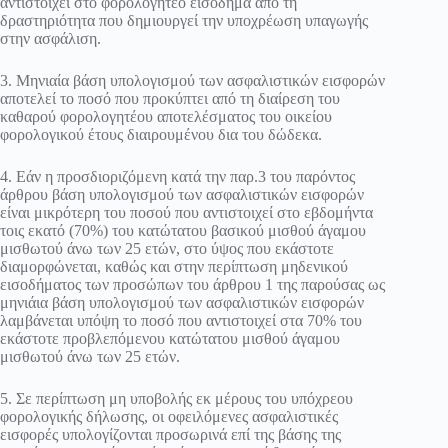
αντιστοιχεί στο φορολογητέο εισόδημα από τη
δραστηριότητα που δημιουργεί την υποχρέωση υπαγωγής
στην ασφάλιση.
3. Μηνιαία βάση υπολογισμού των ασφαλιστικών εισφορών
αποτελεί το ποσό που προκύπτει από τη διαίρεση του
καθαρού φορολογητέου αποτελέσματος του οικείου
φορολογικού έτους διαιρουμένου δια του δώδεκα.
4. Εάν η προσδιοριζόμενη κατά την παρ.3 του παρόντος
άρθρου βάση υπολογισμού των ασφαλιστικών εισφορών
είναι μικρότερη του ποσού που αντιστοιχεί στο εβδομήντα
τοις εκατό (70%) του κατώτατου βασικού μισθού άγαμου
μισθωτού άνω των 25 ετών, στο ύψος που εκάστοτε
διαμορφώνεται, καθώς και στην περίπτωση μηδενικού
εισοδήματος των προσώπων του άρθρου 1 της παρούσας ως
μηνιάια βάση υπολογισμού των ασφαλιστικών εισφορών
λαμβάνεται υπόψη το ποσό που αντιστοιχεί στα 70% του
εκάστοτε προβλεπόμενου κατώτατου μισθού άγαμου
μισθωτού άνω των 25 ετών.
5. Σε περίπτωση μη υποβολής εκ μέρους του υπόχρεου
φορολογικής δήλωσης, οι οφειλόμενες ασφαλιστικές
εισφορές υπολογίζονται προσωρινά επί της βάσης της