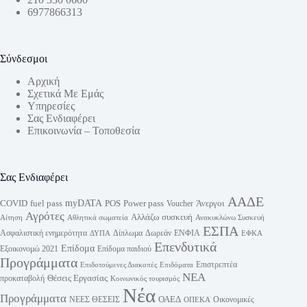
6977866313
Σύνδεσμοι
Αρχική
Σχετικά Με Εμάς
Υπηρεσίες
Σας Ενδιαφέρει
Επικοινωνία – Τοποθεσία
Σας Ενδιαφέρει
ΑΑΔΕ
myDATA
fuel pass
Power pass
COVID
POS
Άνεργοι
Voucher
Αγρότες
Αλλάζω συσκευή
Αίτηση
Αθλητικά σωματεία
Ανακυκλώνω Συσκευή
ΕΣΠΑ
Ασφαλιστική ενημερότητα
Δίπλωμα
Δωρεάν
ΕΝΦΙΑ
ΔΥΠΑ
ΕΦΚΑ
Επενδυτικά
Επίδομα
Εξοικονομώ 2021
Επίδομα παιδιού
Προγράμματα
Επιστρεπτέα
Επιδοτούμενες Διακοπές
Επιδόματα
ΝΕΑ
Θέσεις Εργασίας
προκαταβολή
Κοινωνικός τουρισμός
Νέα
Προγράμματα
ΟΑΕΔ
ΝΕΕΣ ΘΕΣΕΙΣ
Οικονομικές
ΟΠΕΚΑ