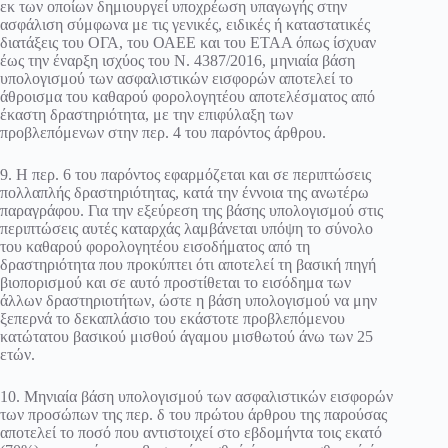
εκ των οποίων δημιουργεί υποχρέωση υπαγωγής στην
ασφάλιση σύμφωνα με τις γενικές, ειδικές ή καταστατικές
διατάξεις του ΟΓΑ, του ΟΑΕΕ και του ΕΤΑΑ όπως ίσχυαν
έως την έναρξη ισχύος του Ν. 4387/2016, μηνιαία βάση
υπολογισμού των ασφαλιστικών εισφορών αποτελεί το
άθροισμα του καθαρού φορολογητέου αποτελέσματος από
έκαστη δραστηριότητα, με την επιφύλαξη των
προβλεπόμενων στην περ. 4 του παρόντος άρθρου.
9. Η περ. 6 του παρόντος εφαρμόζεται και σε περιπτώσεις
πολλαπλής δραστηριότητας, κατά την έννοια της ανωτέρω
παραγράφου. Για την εξεύρεση της βάσης υπολογισμού στις
περιπτώσεις αυτές καταρχάς λαμβάνεται υπόψη το σύνολο
του καθαρού φορολογητέου εισοδήματος από τη
δραστηριότητα που προκύπτει ότι αποτελεί τη βασική πηγή
βιοπορισμού και σε αυτό προστίθεται το εισόδημα των
άλλων δραστηριοτήτων, ώστε η βάση υπολογισμού να μην
ξεπερνά το δεκαπλάσιο του εκάστοτε προβλεπόμενου
κατώτατου βασικού μισθού άγαμου μισθωτού άνω των 25
ετών.
10. Μηνιαία βάση υπολογισμού των ασφαλιστικών εισφορών
των προσώπων της περ. δ του πρώτου άρθρου της παρούσας
αποτελεί το ποσό που αντιστοιχεί στο εβδομήντα τοις εκατό