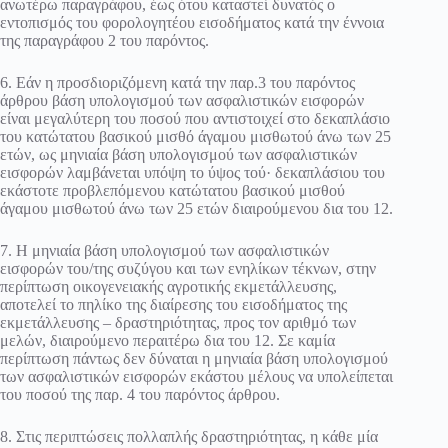
ανωτέρω παραγράφου, έως ότου καταστεί δυνατός ο
εντοπισμός του φορολογητέου εισοδήματος κατά την έννοια
της παραγράφου 2 του παρόντος.
6. Εάν η προσδιοριζόμενη κατά την παρ.3 του παρόντος
άρθρου βάση υπολογισμού των ασφαλιστικών εισφορών
είναι μεγαλύτερη του ποσού που αντιστοιχεί στο δεκαπλάσιο
του κατώτατου βασικού μισθό άγαμου μισθωτού άνω των 25
ετών, ως μηνιαία βάση υπολογισμού των ασφαλιστικών
εισφορών λαμβάνεται υπόψη το ύψος τού· δεκαπλάσιου του
εκάστοτε προβλεπόμενου κατώτατου βασικού μισθού
άγαμου μισθωτού άνω των 25 ετών διαιρούμενου δια του 12.
7. Η μηνιαία βάση υπολογισμού των ασφαλιστικών
εισφορών του/της συζύγου και των ενηλίκων τέκνων, στην
περίπτωση οικογενειακής αγροτικής εκμετάλλευσης,
αποτελεί το πηλίκο της διαίρεσης του εισοδήματος της
εκμετάλλευσης – δραστηριότητας, προς τον αριθμό των
μελών, διαιρούμενο περαιτέρω δια του 12. Σε καμία
περίπτωση πάντως δεν δύναται η μηνιαία βάση υπολογισμού
των ασφαλιστικών εισφορών εκάστου μέλους να υπολείπεται
του ποσού της παρ. 4 του παρόντος άρθρου.
8. Στις περιπτώσεις πολλαπλής δραστηριότητας, η κάθε μία