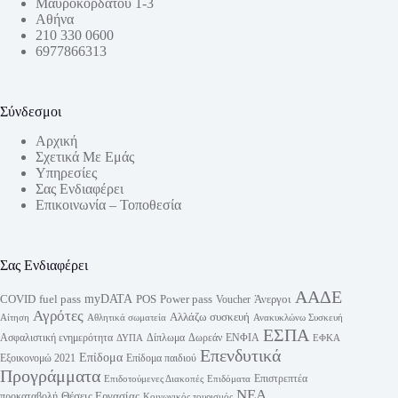
Μαυροκορδάτου 1-3
Αθήνα
210 330 0600
6977866313
Σύνδεσμοι
Αρχική
Σχετικά Με Εμάς
Υπηρεσίες
Σας Ενδιαφέρει
Επικοινωνία – Τοποθεσία
Σας Ενδιαφέρει
ΑΑΔΕ
myDATA
fuel pass
Power pass
COVID
POS
Άνεργοι
Voucher
Αγρότες
Αλλάζω συσκευή
Αίτηση
Αθλητικά σωματεία
Ανακυκλώνω Συσκευή
ΕΣΠΑ
Ασφαλιστική ενημερότητα
Δίπλωμα
Δωρεάν
ΕΝΦΙΑ
ΔΥΠΑ
ΕΦΚΑ
Επενδυτικά
Επίδομα
Εξοικονομώ 2021
Επίδομα παιδιού
Προγράμματα
Επιστρεπτέα
Επιδοτούμενες Διακοπές
Επιδόματα
ΝΕΑ
Θέσεις Εργασίας
προκαταβολή
Κοινωνικός τουρισμός