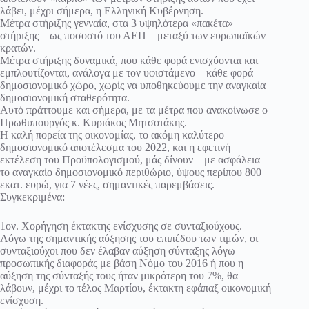
λάβει, μέχρι σήμερα, η Ελληνική Κυβέρνηση.
Μέτρα στήριξης γενναία, στα 3 υψηλότερα «πακέτα»
στήριξης – ως ποσοστό του ΑΕΠ – μεταξύ των ευρωπαϊκών
κρατών.
Μέτρα στήριξης δυναμικά, που κάθε φορά ενισχύονται και
εμπλουτίζονται, ανάλογα με τον υφιστάμενο – κάθε φορά –
δημοσιονομικό χώρο, χωρίς να υποθηκεύουμε την αναγκαία
δημοσιονομική σταθερότητα.
Αυτό πράττουμε και σήμερα, με τα μέτρα που ανακοίνωσε ο
Πρωθυπουργός κ. Κυριάκος Μητσοτάκης.
Η καλή πορεία της οικονομίας, το ακόμη καλύτερο
δημοσιονομικό αποτέλεσμα του 2022, και η εφετινή
εκτέλεση του Προϋπολογισμού, μάς δίνουν – με ασφάλεια –
το αναγκαίο δημοσιονομικό περιθώριο, ύψους περίπου 800
εκατ. ευρώ, για 7 νέες, σημαντικές παρεμβάσεις.
Συγκεκριμένα:
1ον. Χορήγηση έκτακτης ενίσχυσης σε συνταξιούχους.
Λόγω της σημαντικής αύξησης του επιπέδου των τιμών, οι
συνταξιούχοι που δεν έλαβαν αύξηση σύνταξης λόγω
προσωπικής διαφοράς με βάση Νόμο του 2016 ή που η
αύξηση της σύνταξής τους ήταν μικρότερη του 7%, θα
λάβουν, μέχρι το τέλος Μαρτίου, έκτακτη εφάπαξ οικονομική
ενίσχυση.