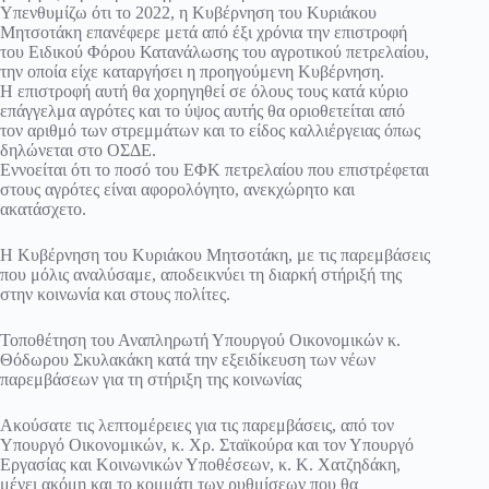
Υπενθυμίζω ότι το 2022, η Κυβέρνηση του Κυριάκου
Μητσοτάκη επανέφερε μετά από έξι χρόνια την επιστροφή
του Ειδικού Φόρου Κατανάλωσης του αγροτικού πετρελαίου,
την οποία είχε καταργήσει η προηγούμενη Κυβέρνηση.
Η επιστροφή αυτή θα χορηγηθεί σε όλους τους κατά κύριο
επάγγελμα αγρότες και το ύψος αυτής θα οριοθετείται από
τον αριθμό των στρεμμάτων και το είδος καλλιέργειας όπως
δηλώνεται στο ΟΣΔΕ.
Εννοείται ότι το ποσό του ΕΦΚ πετρελαίου που επιστρέφεται
στους αγρότες είναι αφορολόγητο, ανεκχώρητο και
ακατάσχετο.
Η Κυβέρνηση του Κυριάκου Μητσοτάκη, με τις παρεμβάσεις
που μόλις αναλύσαμε, αποδεικνύει τη διαρκή στήριξή της
στην κοινωνία και στους πολίτες.
Τοποθέτηση του Αναπληρωτή Υπουργού Οικονομικών κ.
Θόδωρου Σκυλακάκη κατά την εξειδίκευση των νέων
παρεμβάσεων για τη στήριξη της κοινωνίας
Ακούσατε τις λεπτομέρειες για τις παρεμβάσεις, από τον
Υπουργό Οικονομικών, κ. Χρ. Σταϊκούρα και τον Υπουργό
Εργασίας και Κοινωνικών Υποθέσεων, κ. Κ. Χατζηδάκη,
μένει ακόμη και το κομμάτι των ρυθμίσεων που θα