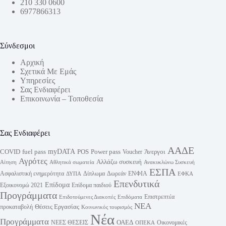
210 330 0600
6977866313
Σύνδεσμοι
Αρχική
Σχετικά Με Εμάς
Υπηρεσίες
Σας Ενδιαφέρει
Επικοινωνία – Τοποθεσία
Σας Ενδιαφέρει
ΑΑΔΕ
myDATA
fuel pass
Power pass
COVID
POS
Άνεργοι
Voucher
Αγρότες
Αλλάζω συσκευή
Αίτηση
Αθλητικά σωματεία
Ανακυκλώνω Συσκευή
ΕΣΠΑ
Ασφαλιστική ενημερότητα
Δίπλωμα
Δωρεάν
ΕΝΦΙΑ
ΔΥΠΑ
ΕΦΚΑ
Επενδυτικά
Επίδομα
Εξοικονομώ 2021
Επίδομα παιδιού
Προγράμματα
Επιστρεπτέα
Επιδοτούμενες Διακοπές
Επιδόματα
ΝΕΑ
Θέσεις Εργασίας
προκαταβολή
Κοινωνικός τουρισμός
Νέα
Προγράμματα
ΟΑΕΔ
ΝΕΕΣ ΘΕΣΕΙΣ
Οικονομικές
ΟΠΕΚΑ