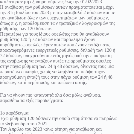
κατέστησαν μη εξυπηρετούμενες έως την 01/02/2023.
Η αναβίωση των ρυθμίσεων αυτών πραγματοποιείται μέχρι
την 31η Ιουλίου του 2023 με την καταβολή 2 δόσεων και με
την αναβίωση όλων των ευεργετημάτων των ρυθμίσεων,
όπως π.χ. η αποδέσμευση των τραπεζικών λογαριασμών της
ρύθμισης των 120 δόσεων.
Περαιτέρω για τους ίδιους οφειλέτες που θα αναβιώσουν
ρυθμίσεις 120 ή 72 δόσεων και παράλληλα έχουν
αρρύθμιστες οφειλές πέραν αυτών που έχουν εντάξει στις
προαναφερόμενες ευεργετικές ρυθμίσεις, δηλαδή των 120 ή
72 δόσεων, υποχρεούνται εντός μηνός από την επικύρωση
της αναβίωσης να εντάξουν αυτές τις αρρύθμιστες οφειλές
στην πάγια ρύθμιση των 24 ή 48 δόσεων, δίνοντας τους μία
περαιτέρω ευκαιρία, χωρίς να λαμβάνεται υπόψη τυχόν
προηγούμενη ένταξή τους στην πάγια ρύθμιση των 24 ή 48
δόσεων, κατά περίπτωση, και απώλεια αυτής.
Για να γίνουν πιο κατανοητά όλα όσα μόλις ανέλυσα,
παραθέτω τα εξής παραδείγματα:
1ο παράδειγμα
Έχω ρύθμιση 120 δόσεων την οποία σταμάτησα να πληρώνω
το Φεβρουάριο του 2022.
Τον Απρίλιο του 2023 κάνω αίτηση για αναβίωση και