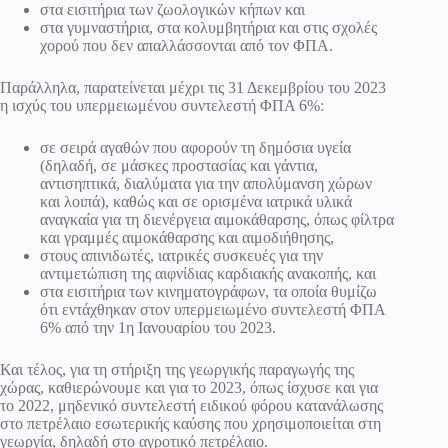
στα εισιτήρια των ζωολογικών κήπων και
στα γυμναστήρια, στα κολυμβητήρια και στις σχολές
χορού που δεν απαλλάσσονται από τον ΦΠΑ.
Παράλληλα, παρατείνεται μέχρι τις 31 Δεκεμβρίου του 2023
η ισχύς του υπερμειωμένου συντελεστή ΦΠΑ 6%:
σε σειρά αγαθών που αφορούν τη δημόσια υγεία
(δηλαδή, σε μάσκες προστασίας και γάντια,
αντισηπτικά, διαλύματα για την απολύμανση χώρων
και λοιπά), καθώς και σε ορισμένα ιατρικά υλικά
αναγκαία για τη διενέργεια αιμοκάθαρσης, όπως φίλτρα
και γραμμές αιμοκάθαρσης και αιμοδιήθησης,
στους απινιδωτές, ιατρικές συσκευές για την
αντιμετώπιση της αιφνίδιας καρδιακής ανακοπής, και
στα εισιτήρια των κινηματογράφων, τα οποία θυμίζω
ότι εντάχθηκαν στον υπερμειωμένο συντελεστή ΦΠΑ
6% από την 1η Ιανουαρίου του 2023.
Και τέλος, για τη στήριξη της γεωργικής παραγωγής της
χώρας, καθιερώνουμε και για το 2023, όπως ίσχυσε και για
το 2022, μηδενικό συντελεστή ειδικού φόρου κατανάλωσης
στο πετρέλαιο εσωτερικής καύσης που χρησιμοποιείται στη
γεωργία, δηλαδή στο αγροτικό πετρέλαιο.