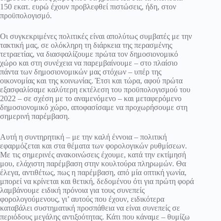
150 εκατ. ευρώ έχουν προβλεφθεί πιστώσεις, ήδη, στον
προϋπολογισμό.
Οι συγκεκριμένες πολιτικές είναι απολύτως συμβατές με την
τακτική μας, σε ολόκληρη τη διάρκεια της περασμένης
τετραετίας, να διασφαλίζουμε πρώτα τον δημοσιονομικό
χώρο και στη συνέχεια να παρεμβαίνουμε – στο πλαίσιο
πάντα των δημοσιονομικών μας στόχων – υπέρ της
οικονομίας και της κοινωνίας. Έτσι και τώρα, αφού πρώτα
εξασφαλίσαμε καλύτερη εκτέλεση του προϋπολογισμού του
2022 – σε σχέση με το αναμενόμενο – και μεταφερόμενο
δημοσιονομικό χώρο, αποφασίσαμε να προχωρήσουμε στη
σημερινή παρέμβαση.
Αυτή η συντηρητική – με την καλή έννοια – πολιτική
εφαρμόζεται και στα θέματα των φορολογικών ρυθμίσεων.
Με τις σημερινές ανακοινώσεις έχουμε, κατά την εκτίμησή
μου, ελάχιστη παρέμβαση στην κουλτούρα πληρωμών. Θα
έλεγα, αντιθέτως, πως η παρέμβαση, από μία οπτική γωνία,
μπορεί να κρίνεται και θετική, δεδομένου ότι για πρώτη φορά
λαμβάνουμε ειδική πρόνοια για τους συνεπείς
φορολογούμενους, γι’ αυτούς που έχουν, ειδικότερα
καταβάλει συστηματική προσπάθεια να είναι συνεπείς σε
περιόδους μεγάλης αντιξοότητας. Κάτι που κάναμε – θυμίζω