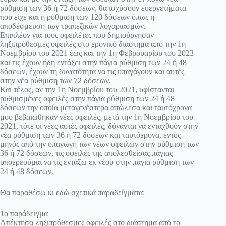
ρύθμιση των 36 ή 72 δόσεων, θα ισχύσουν ευεργετήματα
που είχε και η ρύθμιση των 120 δόσεων όπως η
αποδέσμευση των τραπεζικών λογαριασμών.
Επιπλέον για τους οφειλέτες που δημιούργησαν
ληξιπρόθεσμες οφειλές στο χρονικό διάστημα από την 1η
Νοεμβρίου του 2021 έως και την 1η Φεβρουαρίου του 2023
και τις έχουν ήδη εντάξει στην πάγια ρύθμιση των 24 ή 48
δόσεων, έχουν τη δυνατότητα να τις υπαγάγουν και αυτές
στην νέα ρύθμιση των 72 δόσεων.
Και τέλος, αν την 1η Νοεμβρίου του 2021, υφίστανται
ρυθμισμένες οφειλές στην πάγια ρύθμιση των 24 ή 48
δόσεων την οποία μεταγενέστερα απώλεσα και ταυτόχρονα
μου βεβαιώθηκαν νέες οφειλές, μετά την 1η Νοεμβρίου του
2021, τότε οι νέες αυτές οφειλές, δύνανται να ενταχθούν στην
νέα ρύθμιση των 36 ή 72 δόσεων και ταυτόχρονα, εντός
μηνός από την υπαγωγή των νέων οφειλών στην ρύθμιση των
36 ή 72 δόσεων, τις οφειλές της απολεσθείσας πάγιας
υποχρεούμαι να τις εντάξω εκ νέου στην πάγια ρύθμιση των
24 ή 48 δόσεων.
Θα παραθέσω κι εδώ σχετικά παραδείγματα:
1ο παράδειγμα
Απέκτησα ληξιπρόθεσμες οφειλές στο διάστημα από το