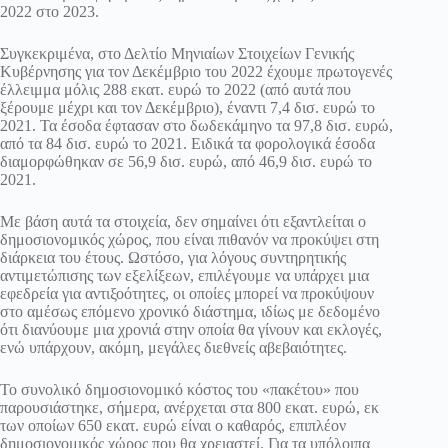
2022 στο 2023.
Συγκεκριμένα, στο Δελτίο Μηνιαίων Στοιχείων Γενικής
Κυβέρνησης για τον Δεκέμβριο του 2022 έχουμε πρωτογενές
έλλειμμα μόλις 288 εκατ. ευρώ το 2022 (από αυτά που
ξέρουμε μέχρι και τον Δεκέμβριο), έναντι 7,4 δισ. ευρώ το
2021. Τα έσοδα έφτασαν στο δωδεκάμηνο τα 97,8 δισ. ευρώ,
από τα 84 δισ. ευρώ το 2021. Ειδικά τα φορολογικά έσοδα
διαμορφώθηκαν σε 56,9 δισ. ευρώ, από 46,9 δισ. ευρώ το
2021.
Με βάση αυτά τα στοιχεία, δεν σημαίνει ότι εξαντλείται ο
δημοσιονομικός χώρος, που είναι πιθανόν να προκύψει στη
διάρκεια του έτους. Ωστόσο, για λόγους συντηρητικής
αντιμετώπισης των εξελίξεων, επιλέγουμε να υπάρχει μια
εφεδρεία για αντιξοότητες, οι οποίες μπορεί να προκύψουν
στο αμέσως επόμενο χρονικό διάστημα, ιδίως με δεδομένο
ότι διανύουμε μια χρονιά στην οποία θα γίνουν και εκλογές,
ενώ υπάρχουν, ακόμη, μεγάλες διεθνείς αβεβαιότητες.
Το συνολικό δημοσιονομικό κόστος του «πακέτου» που
παρουσιάστηκε, σήμερα, ανέρχεται στα 800 εκατ. ευρώ, εκ
των οποίων 650 εκατ. ευρώ είναι ο καθαρός, επιπλέον
δημοσιονομικός χώρος που θα χρειαστεί. Για τα υπόλοιπα