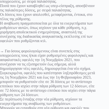
υποχρεώσεις, με σειρά παλαιότητας.
Ποσά που έχουν καταβληθεί ως υπερ-είσπραξη, αποσβένουν
τις παλαιότερες δόσεις, με σειρά παλαιότητας.
Οι δόσεις που έχουν απολεσθεί, μεταφέρονται, έντοκα, στο
τέλος της ρύθμισης.
Η αναβίωση πραγματοποιείται με όλα τα ευεργετήματα των
ρυθμίσεων αυτών, όπως ισχύουν για κάθε ρύθμιση, π.χ.
χορήγηση αποδεικτικού ενημερότητας, αναστολή της
συνέχισης της διαδικασίας αναγκαστικής εκτέλεσης επί των
οφειλών που ρυθμίζονται κτλ.
→ Για όσους φορολογούμενους είναι συνεπείς στις
υποχρεώσεις τους ή/και είχαν ρυθμισμένες φορολογικές και
ασφαλιστικές οφειλές την 1η Νοεμβρίου 2021, που
συνέχισαν να τις εξυπηρετούν έως σήμερα, αλλά
δημιούργησαν νέες οφειλές, δημιουργείται ένα νέο σχήμα.
Συγκεκριμένα, οφειλές που κατέστησαν ληξιπρόθεσμες μετά
τις 1η Νοεμβρίου 2021 και έως την 1η Φεβρουαρίου 2023,
μπορούν να ρυθμιστούν είτε σε 36 δόσεις με το αντίστοιχο
επιτόκιο που ισχύει στην πάγια ρύθμιση των 12 δόσεων, είτε
σε 72 δόσεις με το αντίστοιχο επιτόκιο που ισχύει στην πάγια
ρύθμιση των 24 δόσεων.
Σε περίπτωση ένταξης στην νέα ρύθμιση, ισχύουν τα
ευεργετήματα της αναβίωσης των ρυθμίσεων.
Μπορούν να ενταχθούν στη νέα ρύθμιση και οφειλές που