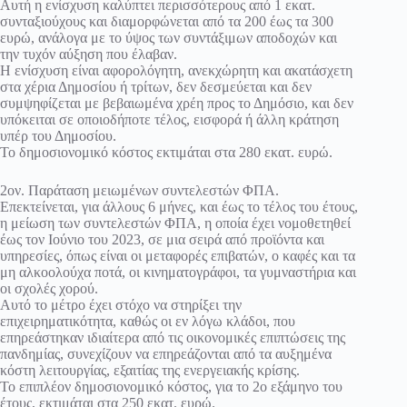
Αυτή η ενίσχυση καλύπτει περισσότερους από 1 εκατ.
συνταξιούχους και διαμορφώνεται από τα 200 έως τα 300
ευρώ, ανάλογα με το ύψος των συντάξιμων αποδοχών και
την τυχόν αύξηση που έλαβαν.
Η ενίσχυση είναι αφορολόγητη, ανεκχώρητη και ακατάσχετη
στα χέρια Δημοσίου ή τρίτων, δεν δεσμεύεται και δεν
συμψηφίζεται με βεβαιωμένα χρέη προς το Δημόσιο, και δεν
υπόκειται σε οποιοδήποτε τέλος, εισφορά ή άλλη κράτηση
υπέρ του Δημοσίου.
Το δημοσιονομικό κόστος εκτιμάται στα 280 εκατ. ευρώ.
2ον. Παράταση μειωμένων συντελεστών ΦΠΑ.
Επεκτείνεται, για άλλους 6 μήνες, και έως το τέλος του έτους,
η μείωση των συντελεστών ΦΠΑ, η οποία έχει νομοθετηθεί
έως τον Ιούνιο του 2023, σε μια σειρά από προϊόντα και
υπηρεσίες, όπως είναι οι μεταφορές επιβατών, ο καφές και τα
μη αλκοολούχα ποτά, οι κινηματογράφοι, τα γυμναστήρια και
οι σχολές χορού.
Αυτό το μέτρο έχει στόχο να στηρίξει την
επιχειρηματικότητα, καθώς οι εν λόγω κλάδοι, που
επηρεάστηκαν ιδιαίτερα από τις οικονομικές επιπτώσεις της
πανδημίας, συνεχίζουν να επηρεάζονται από τα αυξημένα
κόστη λειτουργίας, εξαιτίας της ενεργειακής κρίσης.
Το επιπλέον δημοσιονομικό κόστος, για το 2ο εξάμηνο του
έτους, εκτιμάται στα 250 εκατ. ευρώ.