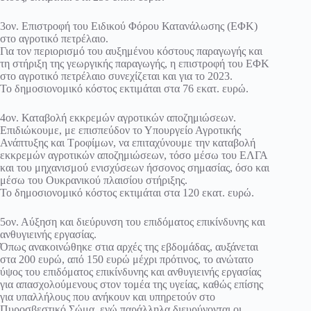
3ον. Επιστροφή του Ειδικού Φόρου Κατανάλωσης (ΕΦΚ)
στο αγροτικό πετρέλαιο.
Για τον περιορισμό του αυξημένου κόστους παραγωγής και
τη στήριξη της γεωργικής παραγωγής, η επιστροφή του ΕΦΚ
στο αγροτικό πετρέλαιο συνεχίζεται και για το 2023.
Το δημοσιονομικό κόστος εκτιμάται στα 76 εκατ. ευρώ.
4ον. Καταβολή εκκρεμών αγροτικών αποζημιώσεων.
Επιδιώκουμε, με επισπεύδον το Υπουργείο Αγροτικής
Ανάπτυξης και Τροφίμων, να επιταχύνουμε την καταβολή
εκκρεμών αγροτικών αποζημιώσεων, τόσο μέσω του ΕΛΓΑ
και του μηχανισμού ενισχύσεων ήσσονος σημασίας, όσο και
μέσω του Ουκρανικού πλαισίου στήριξης.
Το δημοσιονομικό κόστος εκτιμάται στα 120 εκατ. ευρώ.
5ον. Αύξηση και διεύρυνση του επιδόματος επικίνδυνης και
ανθυγιεινής εργασίας.
Όπως ανακοινώθηκε στια αρχές της εβδομάδας, αυξάνεται
στα 200 ευρώ, από 150 ευρώ μέχρι πρότινος, το ανώτατο
ύψος του επιδόματος επικίνδυνης και ανθυγιεινής εργασίας
για απασχολούμενους στον τομέα της υγείας, καθώς επίσης
για υπαλλήλους που ανήκουν και υπηρετούν στο
Πυροσβεστικό Σώμα, ενώ παράλληλα διευρύνονται οι