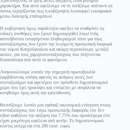
Χριστούγεννα, οι τρεις άλλες αυξήσεις είναι μόνιμου
χαρακτήρα. Και αυτό οφείλουμε να το τονίζουμε απέναντι σε
όσους ισχυρίζονται πως η κυβέρνηση λειτουργεί ευκαιριακά
μέσω διανομής επιδομάτων.
Η κυβέρνηση όμως παράλληλα οφείλει να σταθμίσει τις
ειδικές συνθήκες που έχουν δημιουργηθεί λόγω ενός
ασυνήθιστου εισαγόμενου πληθωρισμού τόσο για τους
συνταξιούχους που έχουν την λεγόμενη προσωπική διαφορά
του νόμου Κατρούγκαλου και ακόμη περισσότερο, μεταξύ
αυτών, για τους χαμηλοσυνταξιούχους που πλήττονται
δυσανάλογα από αυτό το φαινόμενο.
Ανακοινώνουμε λοιπόν την σημερινή πρωτοβουλία
λαμβάνοντας υπόψη αφενός τις ανάγκες αυτές των
συνταξιούχων και αφετέρου τον πρόσθετο δημοσιονομικό
χώρο που έχει προκύψει και επιτρέπει με ασφάλεια να
κινηθούμε προς αυτή την κατεύθυνση.
Θεσπίζουμε λοιπόν μια εφάπαξ οικονομική ενίσχυση στους
συνταξιούχους που λόγω προσωπικής διαφοράς είτε δεν
είδαν καθόλου την αύξηση του 7,75% που προανέφερα είτε
είχαν μικρότερη ωφέλεια από αυτήν. Το δημοσιονομικό
κόστος ανέρχεται στα 280 εκατ. ευρώ.