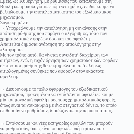
Εμείς, ως Κυβέρνηση, με ρυθμίσεις που καταθέτουμε στη
Βουλή ως τροπολογία τις επόμενες ημέρες, επιδιώκουμε να
βελτιώσουμε την αποτελεσματικότητα του εξωδικαστικού
μηχανισμού.
Συγκεκριμένα:
→ Υποχρεώνουμε την αιτιολόγηση μη συναίνεσης στην
πρόταση ρύθμισης που παράγει ο αλγόριθμος, τόσο των
χρηματοδοτικών φορέων όσο και του οφειλέτη.
Απαιτείται δημόσια ανάρτηση της αιτιολόγησης στην
πλατφόρμα.
Με τον τρόπο αυτό, θα γίνεται συνειδητή διαχείριση των
αιτήσεων, ενώ, η τυχόν άρνηση των χρηματοδοτικών φορέων
σε πρόταση ρύθμισης θα τεκμηριώνεται από πλήρως
αιτιολογημένες συνθήκες που αφορούν στον εκάστοτε
οφειλέτη.
→ Διευρύνουμε το πεδίο εφαρμογής του εξωδικαστικού
μηχανισμού, προκειμένου να εντάσσονται οφειλέτες και με
μία και μοναδική οφειλή προς τους χρηματοδοτικούς φορείς,
όπως είναι τα νοικοκυριά με ένα στεγαστικό δάνειο, το οποίο
επιθυμούν να ρυθμίσουν, διασώζοντας την περιουσία τους.
→ Εντάσσουμε και νέες κατηγορίες οφειλών που μπορούν
να ρυθμιστούν, όπως είναι οι οφειλές υπέρ τρίτων που
εισπράττονται από τη φορολογική διοίκηση.