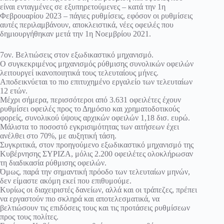
είναι ενταγμένες σε εξυπηρετούμενες – κατά την 1η
Φεβρουαρίου 2023 – πάγιες ρυθμίσεις, εφόσον οι ρυθμίσεις
αυτές περιλαμβάνουν, αποκλειστικά, νέες οφειλές που
δημιουργήθηκαν μετά την 1η Νοεμβρίου 2021.
7ον. Βελτιώσεις στον εξωδικαστικό μηχανισμό.
Ο συγκεκριμένος μηχανισμός ρύθμισης συνολικών οφειλών
λειτουργεί ικανοποιητικά τους τελευταίους μήνες.
Αποδεικνύεται το πιο επιτυχημένο εργαλείο των τελευταίων
12 ετών.
Μέχρι σήμερα, περισσότεροι από 3.631 οφειλέτες έχουν
ρυθμίσει οφειλές προς το Δημόσιο και χρηματοδοτικούς
φορείς, συνολικού ύψους αρχικών οφειλών 1,18 δισ. ευρώ.
Μάλιστα το ποσοστό εγκρισιμότητας των αιτήσεων έχει
ανέλθει στο 70%, με αυξητική τάση.
Συγκριτικά, στον προηγούμενο εξωδικαστικό μηχανισμό της
Κυβέρνησης ΣΥΡΙΖΑ, μόλις 2.200 οφειλέτες ολοκλήρωσαν
τη διαδικασία ρύθμισης οφειλών.
Όμως, παρά την σημαντική πρόοδο των τελευταίων μηνών,
δεν είμαστε ακόμη εκεί που επιθυμούμε.
Κυρίως οι διαχειριστές δανείων, αλλά και οι τράπεζες, πρέπει
να εργαστούν πιο σκληρά και αποτελεσματικά, να
βελτιώσουν τις επιδόσεις τους και τις προτάσεις ρυθμίσεων
προς τους πολίτες.