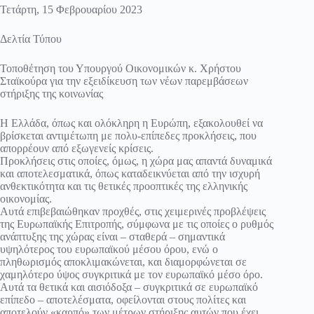
Τετάρτη, 15 Φεβρουαρίου 2023
Δελτία Τύπου
Τοποθέτηση του Υπουργού Οικονομικών κ. Χρήστου
Σταϊκούρα για την εξειδίκευση των νέων παρεμβάσεων
στήριξης της κοινωνίας
Η Ελλάδα, όπως και ολόκληρη η Ευρώπη, εξακολουθεί να
βρίσκεται αντιμέτωπη με πολυ-επίπεδες προκλήσεις, που
απορρέουν από εξωγενείς κρίσεις.
Προκλήσεις στις οποίες, όμως, η χώρα μας απαντά δυναμικά
και αποτελεσματικά, όπως καταδεικνύεται από την ισχυρή
ανθεκτικότητα και τις θετικές προοπτικές της ελληνικής
οικονομίας.
Αυτά επιβεβαιώθηκαν προχθές, στις χειμερινές προβλέψεις
της Ευρωπαϊκής Επιτροπής, σύμφωνα με τις οποίες ο ρυθμός
ανάπτυξης της χώρας είναι – σταθερά – σημαντικά
υψηλότερος του ευρωπαϊκού μέσου όρου, ενώ ο
πληθωρισμός αποκλιμακώνεται, και διαμορφώνεται σε
χαμηλότερο ύψος συγκριτικά με τον ευρωπαϊκό μέσο όρο.
Αυτά τα θετικά και αισιόδοξα – συγκριτικά σε ευρωπαϊκό
επίπεδο – αποτελέσματα, οφείλονται στους πολίτες και
αποτελούν «καρπό» των μέτρων στήριξης αυτών που έχει