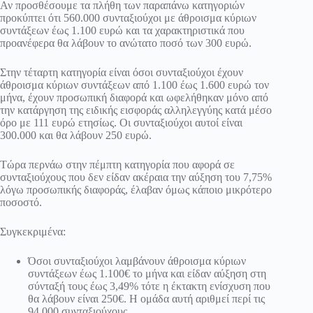
Αν προσθέσουμε τα πλήθη των παραπάνω κατηγοριών
προκύπτει ότι 560.000 συνταξιούχοι με άθροισμα κύριων
συντάξεων έως 1.100 ευρώ και τα χαρακτηριστικά που
προανέφερα θα λάβουν το ανώτατο ποσό των 300 ευρώ.
Στην τέταρτη κατηγορία είναι όσοι συνταξιούχοι έχουν
άθροισμα κύριων συντάξεων από 1.100 έως 1.600 ευρώ τον
μήνα, έχουν προσωπική διαφορά και ωφελήθηκαν μόνο από
την κατάργηση της ειδικής εισφοράς αλληλεγγύης κατά μέσο
όρο με 111 ευρώ ετησίως. Οι συνταξιούχοι αυτοί είναι
300.000 και θα λάβουν 250 ευρώ.
Τώρα περνάω στην πέμπτη κατηγορία που αφορά σε
συνταξιούχους που δεν είδαν ακέραια την αύξηση του 7,75%
λόγω προσωπικής διαφοράς, έλαβαν όμως κάποιο μικρότερο
ποσοστό.
Συγκεκριμένα:
Όσοι συνταξιούχοι λαμβάνουν άθροισμα κύριων
συντάξεων έως 1.100€ το μήνα και είδαν αύξηση στη
σύνταξή τους έως 3,49% τότε η έκτακτη ενίσχυση που
θα λάβουν είναι 250€. Η ομάδα αυτή αριθμεί περί τις
94.000 συνταξιούχους.