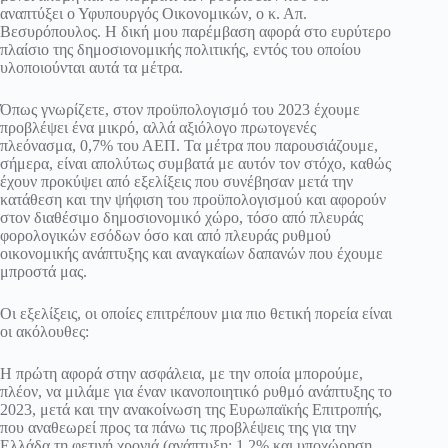
αναπτύξει ο Υφυπουργός Οικονομικών, ο κ. Απ.
Βεσυρόπουλος. Η δική μου παρέμβαση αφορά στο ευρύτερο
πλαίσιο της δημοσιονομικής πολιτικής, εντός του οποίου
υλοποιούνται αυτά τα μέτρα.
Όπως γνωρίζετε, στον προϋπολογισμό του 2023 έχουμε
προβλέψει ένα μικρό, αλλά αξιόλογο πρωτογενές
πλεόνασμα, 0,7% του ΑΕΠ. Τα μέτρα που παρουσιάζουμε,
σήμερα, είναι απολύτως συμβατά με αυτόν τον στόχο, καθώς
έχουν προκύψει από εξελίξεις που συνέβησαν μετά την
κατάθεση και την ψήφιση του προϋπολογισμού και αφορούν
στον διαθέσιμο δημοσιονομικό χώρο, τόσο από πλευράς
φορολογικών εσόδων όσο και από πλευράς ρυθμού
οικονομικής ανάπτυξης και αναγκαίων δαπανών που έχουμε
μπροστά μας.
Οι εξελίξεις, οι οποίες επιτρέπουν μια πιο θετική πορεία είναι
οι ακόλουθες:
Η πρώτη αφορά στην ασφάλεια, με την οποία μπορούμε,
πλέον, να μιλάμε για έναν ικανοποιητικό ρυθμό ανάπτυξης το
2023, μετά και την ανακοίνωση της Ευρωπαϊκής Επιτροπής,
που αναθεωρεί προς τα πάνω τις προβλέψεις της για την
Ελλάδα τη φετινή χρονιά (ανάπτυξη: 1,2% και υποχώρηση