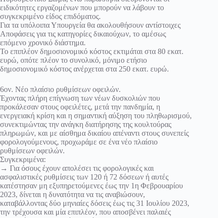
ειδικότητες εργαζομένων που μπορούν να λάβουν το
συγκεκριμένο είδος επιδόματος.
Για τα υπόλοιπα Υπουργεία θα ακολουθήσουν αντίστοιχες
Αποφάσεις για τις κατηγορίες δικαιούχων, το αμέσως
επόμενο χρονικό διάστημα.
Το επιπλέον δημοσιονομικό κόστος εκτιμάται στα 80 εκατ.
ευρώ, οπότε πλέον το συνολικό, μόνιμο ετήσιο
δημοσιονομικό κόστος ανέρχεται στα 250 εκατ. ευρώ.
6ον. Νέο πλαίσιο ρυθμίσεων οφειλών.
Έχοντας πλήρη επίγνωση των νέων δυσκολιών που
προκάλεσαν στους οφειλέτες, μετά την πανδημία, η
ενεργειακή κρίση και η σημαντική αύξηση του πληθωρισμού,
συνεκτιμώντας την ανάγκη διατήρησης της κουλτούρας
πληρωμών, και με αίσθημα δικαίου απέναντι στους συνεπείς
φορολογούμενους, προχωράμε σε ένα νέο πλαίσιο
ρυθμίσεων οφειλών.
Συγκεκριμένα:
→ Για όσους έχουν απολέσει τις φορολογικές και
ασφαλιστικές ρυθμίσεις των 120 ή 72 δόσεων ή αυτές
κατέστησαν μη εξυπηρετούμενες έως την 1η Φεβρουαρίου
2023, δίνεται η δυνατότητα να τις αναβιώσουν,
καταβάλλοντας δύο μηνιαίες δόσεις έως τις 31 Ιουλίου 2023,
την τρέχουσα και μία επιπλέον, που αποσβένει παλαιές