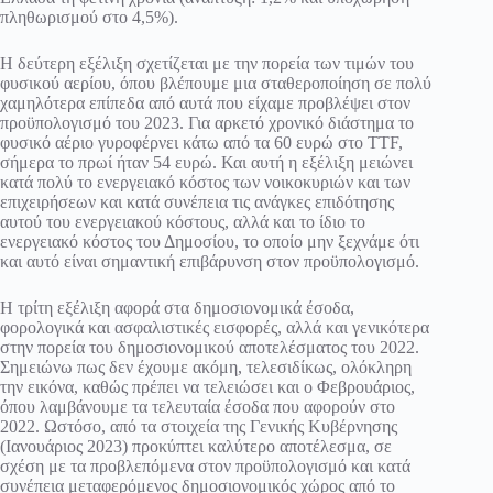
πληθωρισμού στο 4,5%).
Η δεύτερη εξέλιξη σχετίζεται με την πορεία των τιμών του
φυσικού αερίου, όπου βλέπουμε μια σταθεροποίηση σε πολύ
χαμηλότερα επίπεδα από αυτά που είχαμε προβλέψει στον
προϋπολογισμό του 2023. Για αρκετό χρονικό διάστημα το
φυσικό αέριο γυροφέρνει κάτω από τα 60 ευρώ στο ΤΤF,
σήμερα το πρωί ήταν 54 ευρώ. Και αυτή η εξέλιξη μειώνει
κατά πολύ το ενεργειακό κόστος των νοικοκυριών και των
επιχειρήσεων και κατά συνέπεια τις ανάγκες επιδότησης
αυτού του ενεργειακού κόστους, αλλά και το ίδιο το
ενεργειακό κόστος του Δημοσίου, το οποίο μην ξεχνάμε ότι
και αυτό είναι σημαντική επιβάρυνση στον προϋπολογισμό.
Η τρίτη εξέλιξη αφορά στα δημοσιονομικά έσοδα,
φορολογικά και ασφαλιστικές εισφορές, αλλά και γενικότερα
στην πορεία του δημοσιονομικού αποτελέσματος του 2022.
Σημειώνω πως δεν έχουμε ακόμη, τελεσιδίκως, ολόκληρη
την εικόνα, καθώς πρέπει να τελειώσει και ο Φεβρουάριος,
όπου λαμβάνουμε τα τελευταία έσοδα που αφορούν στο
2022. Ωστόσο, από τα στοιχεία της Γενικής Κυβέρνησης
(Ιανουάριος 2023) προκύπτει καλύτερο αποτέλεσμα, σε
σχέση με τα προβλεπόμενα στον προϋπολογισμό και κατά
συνέπεια μεταφερόμενος δημοσιονομικός χώρος από το