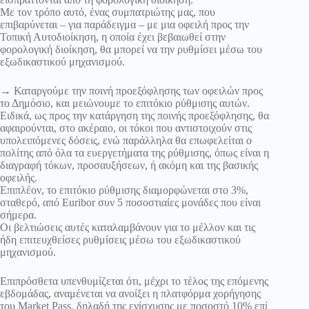
Με τον τρόπο αυτό, ένας συμπατριώτης μας, που
επιβαρύνεται – για παράδειγμα – με μια οφειλή προς την
Τοπική Αυτοδιοίκηση, η οποία έχει βεβαιωθεί στην
φορολογική διοίκηση, θα μπορεί να την ρυθμίσει μέσω του
εξωδικαστικού μηχανισμού.
→ Καταργούμε την ποινή προεξόφλησης των οφειλών προς
το Δημόσιο, και μειώνουμε το επιτόκιο ρύθμισης αυτών.
Ειδικά, ως προς την κατάργηση της ποινής προεξόφλησης, θα
αφαιρούνται, στο ακέραιο, οι τόκοι που αντιστοιχούν στις
υπολειπόμενες δόσεις, ενώ παράλληλα θα επωφελείται ο
πολίτης από όλα τα ευεργετήματα της ρύθμισης, όπως είναι η
διαγραφή τόκων, προσαυξήσεων, ή ακόμη και της βασικής
οφειλής.
Επιπλέον, το επιτόκιο ρύθμισης διαμορφώνεται στο 3%,
σταθερό, από Euribor συν 5 ποσοστιαίες μονάδες που είναι
σήμερα.
Οι βελτιώσεις αυτές καταλαμβάνουν για το μέλλον και τις
ήδη επιτευχθείσες ρυθμίσεις μέσω του εξωδικαστικού
μηχανισμού.
Επιπρόσθετα υπενθυμίζεται ότι, μέχρι το τέλος της επόμενης
εβδομάδας, αναμένεται να ανοίξει η πλατφόρμα χορήγησης
του Market Pass, δηλαδή της ενίσχυσης με ποσοστό 10% επί