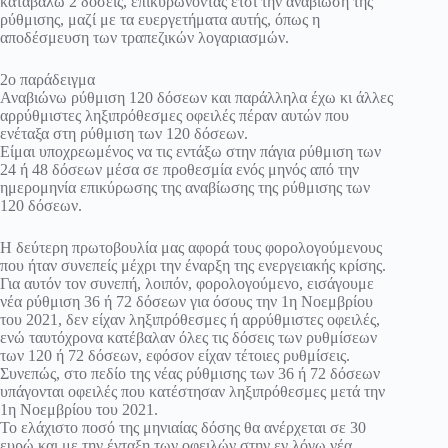
καταβάλω 2 δόσεις, επικυρώνοντας έτσι την αναβίωση της
ρύθμισης, μαζί με τα ευεργετήματα αυτής, όπως η
αποδέσμευση των τραπεζικών λογαριασμών.
2ο παράδειγμα
Αναβιώνω ρύθμιση 120 δόσεων και παράλληλα έχω κι άλλες
αρρύθμιστες ληξιπρόθεσμες οφειλές πέραν αυτών που
ενέταξα στη ρύθμιση των 120 δόσεων.
Είμαι υποχρεωμένος να τις εντάξω στην πάγια ρύθμιση των
24 ή 48 δόσεων μέσα σε προθεσμία ενός μηνός από την
ημερομηνία επικύρωσης της αναβίωσης της ρύθμισης των
120 δόσεων.
Η δεύτερη πρωτοβουλία μας αφορά τους φορολογούμενους
που ήταν συνεπείς μέχρι την έναρξη της ενεργειακής κρίσης.
Για αυτόν τον συνεπή, λοιπόν, φορολογούμενο, εισάγουμε
νέα ρύθμιση 36 ή 72 δόσεων για όσους την 1η Νοεμβρίου
του 2021, δεν είχαν ληξιπρόθεσμες ή αρρύθμιστες οφειλές,
ενώ ταυτόχρονα κατέβαλαν όλες τις δόσεις των ρυθμίσεων
των 120 ή 72 δόσεων, εφόσον είχαν τέτοιες ρυθμίσεις.
Συνεπώς, στο πεδίο της νέας ρύθμισης των 36 ή 72 δόσεων
υπάγονται οφειλές που κατέστησαν ληξιπρόθεσμες μετά την
1η Νοεμβρίου του 2021.
Το ελάχιστο ποσό της μηνιαίας δόσης θα ανέρχεται σε 30
ευρώ και με την ένταξη των οφειλών στην εν λόγω νέα