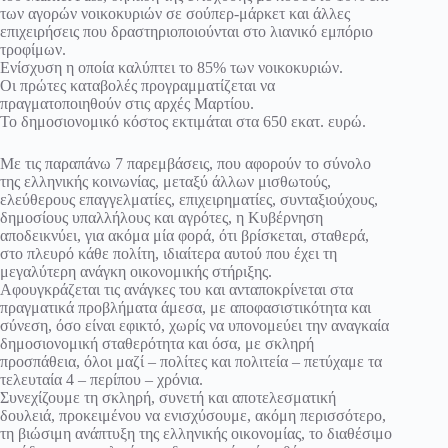
των αγορών νοικοκυριών σε σούπερ-μάρκετ και άλλες
επιχειρήσεις που δραστηριοποιούνται στο λιανικό εμπόριο
τροφίμων.
Ενίσχυση η οποία καλύπτει το 85% των νοικοκυριών.
Οι πρώτες καταβολές προγραμματίζεται να
πραγματοποιηθούν στις αρχές Μαρτίου.
Το δημοσιονομικό κόστος εκτιμάται στα 650 εκατ. ευρώ.
Με τις παραπάνω 7 παρεμβάσεις, που αφορούν το σύνολο
της ελληνικής κοινωνίας, μεταξύ άλλων μισθωτούς,
ελεύθερους επαγγελματίες, επιχειρηματίες, συνταξιούχους,
δημοσίους υπαλλήλους και αγρότες, η Κυβέρνηση
αποδεικνύει, για ακόμα μία φορά, ότι βρίσκεται, σταθερά,
στο πλευρό κάθε πολίτη, ιδιαίτερα αυτού που έχει τη
μεγαλύτερη ανάγκη οικονομικής στήριξης.
Αφουγκράζεται τις ανάγκες του και ανταποκρίνεται στα
πραγματικά προβλήματα άμεσα, με αποφασιστικότητα και
σύνεση, όσο είναι εφικτό, χωρίς να υπονομεύει την αναγκαία
δημοσιονομική σταθερότητα και όσα, με σκληρή
προσπάθεια, όλοι μαζί – πολίτες και πολιτεία – πετύχαμε τα
τελευταία 4 – περίπου – χρόνια.
Συνεχίζουμε τη σκληρή, συνετή και αποτελεσματική
δουλειά, προκειμένου να ενισχύσουμε, ακόμη περισσότερο,
τη βιώσιμη ανάπτυξη της ελληνικής οικονομίας, το διαθέσιμο