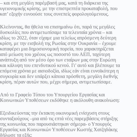
– και στη μεγάλη παρέμβασή μας, κατά τη διάρκεια της
υγειονομικής κρίσης, με την επιστρεπτέα προκαταβολή, που
κατ’ εξοχήν ευνοούσε τους συνεπείς φορολογούμενους.
Κλείνοντας, θα ήθελα να επισημαίνω ότι, παρά τις μεγάλες
δυσκολίες που αντιμετωπίσαμε τα τελευταία χρόνια – και
ιδίως το 2022, όταν είχαμε μια τελείως απρόσμενη δεύτερη
κρίση, με την εισβολή της Ρωσίας στην Ουκρανία – έχουμε
καταφέρει μια δημοσιονομική πορεία, που χαρακτηρίζεται
από μείωση του χρέους ως ποσοστό του ΑΕΠ, ταχύτερη
ανάπτυξη από τον μέσο όρο των εταίρων μας στην Ευρώπη
και κάλυψη του επενδυτικού κενού. Γι’ αυτό και βλέπουμε τα
επόμενα χρόνια με αισιοδοξία, ιδίως εάν είναι ευνοϊκότερη η
συγκυρία και δεν υπάρξει κάποια πρόσθετη, μεγάλη διεθνής
κρίση, πέραν αυτών που, μέχρι σήμερα, αντιμετωπίσαμε.
Από το Γραφείο Τύπου του Υπουργείου Εργασίας και
Κοινωνικών Υποθέσεων εκδόθηκε η ακόλουθη ανακοίνωση:
Εξειδικεύοντας την έκτακτη οικονομική ενίσχυση στους
συνταξιούχους –μια από τις επτά νέες παρεμβάσεις στήριξης
της κοινωνίας που παρουσιάστηκαν σήμερα- ο Υπουργός
Εργασίας και Κοινωνικών Υποθέσεων Κωστής Χατζηδάκης
δήλωσε τα εξής: