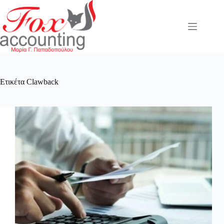
Μετάβαση
στο
περιεχόμενο
Ετικέτα
Clawback