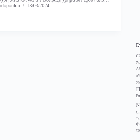
adopoulou
13/03/2024
Ε
C
Άν
Αλ
Δ
20
Π
Επ
Ν
Ο
Το
Φ
το