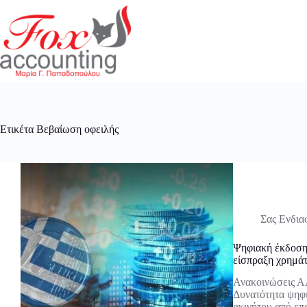
Μετάβαση
στο
περιεχόμενο
Ετικέτα
Βεβαίωση οφειλής
Σας Ενδια
Ψηφιακή έκδοση 
είσπραξη χρημά
Ανακοινώσεις Α
Δυνατότητα ψηφι
ακινήτου από επ