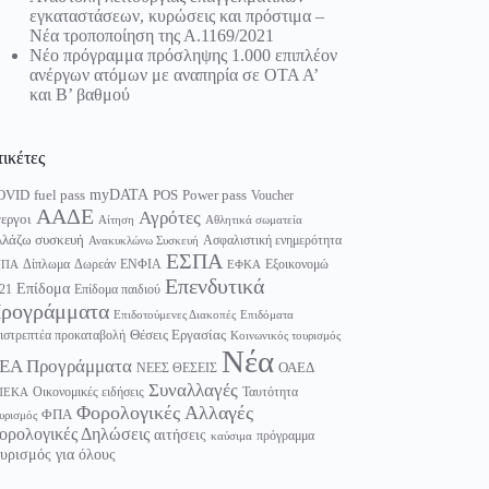
εγκαταστάσεων, κυρώσεις και πρόστιμα –
Νέα τροποποίηση της Α.1169/2021
Νέο πρόγραμμα πρόσληψης 1.000 επιπλέον
ανέργων ατόμων με αναπηρία σε ΟΤΑ Α’
και Β’ βαθμού
τικέτες
myDATA
fuel pass
Power pass
OVID
POS
Voucher
ΑΑΔΕ
Αγρότες
εργοι
Αίτηση
Αθλητικά σωματεία
λάζω συσκευή
Ασφαλιστική ενημερότητα
Ανακυκλώνω Συσκευή
ΕΣΠΑ
Δίπλωμα
Δωρεάν
ΕΝΦΙΑ
Εξοικονομώ
ΥΠΑ
ΕΦΚΑ
Επενδυτικά
Επίδομα
21
Επίδομα παιδιού
ρογράμματα
Επιδοτούμενες Διακοπές
Επιδόματα
Θέσεις Εργασίας
ιστρεπτέα προκαταβολή
Κοινωνικός τουρισμός
Νέα
ΕΑ Προγράμματα
ΟΑΕΔ
ΝΕΕΣ ΘΕΣΕΙΣ
Συναλλαγές
Οικονομικές ειδήσεις
Ταυτότητα
ΠΕΚΑ
Φορολογικές Αλλαγές
ΦΠΑ
υρισμός
ορολογικές Δηλώσεις
αιτήσεις
πρόγραμμα
καύσιμα
υρισμός για όλους