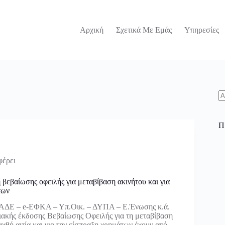
Αρχική
Σχετικά Με Εμάς
Υπηρεσίες
N
re
Π
φέρει
βεβαίωσης οφειλής για μεταβίβαση ακινήτου και για
των
ΑΔΕ – e-ΕΦΚΑ – Υπ.Οικ. – ΔΥΠΑ – Ε.Ένωσης κ.ά.
ακής έκδοσης Βεβαίωσης Οφειλής για τη μεταβίβαση
αχθή αιτία και για την είσπραξη χρημάτων έχουν από…