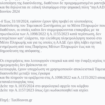
υλοποίηση της διασύνδεσης, διαθέτουν δε προγραμματισμένο ραντεβο
και θα δηλώνεται σε ειδική πλατφόρμα στην ψηφιακή πύλη “myAAD
Ιουνίου 2024
-δ Έως 31/10/2024, εφόσον έχουν ήδη προβεί σε υλοποιήσεις
διασύνδεσης του Ταμειακού Συστήματος με τα Μέσα Πληρωμών που
διαθέτουν, οι οποίες καίτοι δεν συμμορφώνονται επακριβώς με τα
πρωτόκολλα των Α.1098/2022 ή Α.1155/2023 κατά περίπτωση, δεν
επιτρέπουν κατ’ ελάχιστο, την ελεύθερη πληκτρολόγηση ποσού στο
Μέσο Πληρωμής και για τις οποίες η ΑΑΔΕ έχει ήδη λάβει σχετική
ενημέρωση από τους Παρόχους Μέσων Πληρωμών έως και τη
δημοσίευση της απόφασης .
Οι επιχειρήσεις που λειτουργούν εποχικά και από την έναρξη ισχύος 
ημερομηνίες δεν βρίσκονται σε
λειτουργία, έχουν υποχρέωση να χρησιμοποιούν αποκλειστικά Ταμε
διασυνδεθεί μεταξύ τους έγκαιρα
και θα πληρούν τα οριζόμενα στις Α.1098/2022 και Α.1155/2023 απο
επαναλειτουργίας τους
Δείτε την Α.1035/2024 στο φορολογικό αρχείο του κόμβου
Δείτε την Α.1157/2023 όπως έχει κωδικοποιηθεί και ισχύει
Πηγή : TaxHeaven.gr