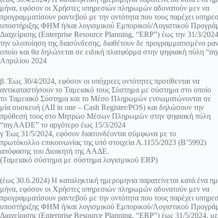
μήνα, εφόσον οι Χρήστες υπηρεσιών πληρωμών αδυνατούν μεν να
προγραμματίσουν ραντεβού με την οντότητα που τους παρέχει υπηρεσ
υποστήριξης ΦΗΜ ή/και λογισμικού Εμπορικού/Λογιστικού Προγρά
Διαχείρισης (Enterprise Resource Planning, “ERP”) έως την 31/3/202
την υλοποίηση της διασύνδεσης, διαθέτουν δε προγραμματισμένο ραν
οποίο και θα δηλώνεται σε ειδική πλατφόρμα στην ψηφιακή πύλη “
Απριλίου 2024
β. Έως 30/4/2024, εφόσον οι υπόχρεες οντότητες προτίθενται να
αντικαταστήσουν το Ταμειακό τους Σύστημα με σύστημα στο οποίο
το Ταμειακό Σύστημα και το Μέσο Πληρωμών ενσωματώνονται σε
μία συσκευή (ΑΙΙ in one – Cash Register/POS) και δηλώσουν την
πρόθεσή τους στο Μητρώο Μέσων Πληρωμών στην ψηφιακή πύλη
“myAADE” το αργότερο έως 15/3/2024
γ Έως 31/5/2024, εφόσον διασυνδέονται σύμφωνα με το
πρωτόκολλο επικοινωνίας της υπό στοιχεία Α.1155/2023 (Β’5992)
απόφασης του Διοικητή της ΑΑΔΕ.
(Ταμειακό σύστημα με σύστημα λογισμικού ERP)
(έως 30.6.2024) Η καταληκτική ημερομηνια παρατείνεται κατά ένα η
μήνα, εφόσον οι Χρήστες υπηρεσιών πληρωμών αδυνατούν μεν να
προγραμματίσουν ραντεβού με την οντότητα που τους παρέχει υπηρεσ
υποστήριξης ΦΗΜ ή/και λογισμικού Εμπορικού/Λογιστικού Προγρά
Διαχείρισης (Enterprise Resource Planning, “ERP”) έως 31/5/2024, μ