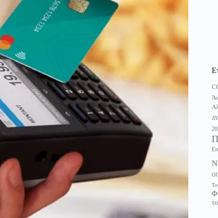
Ε
C
Άν
Αλ
Δ
20
Π
Επ
Ν
Ο
Το
Φ
το