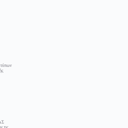
 τύπων
ής
ΑΣ
 τις