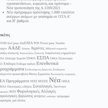
εγκαταστάσεων, κυρώσεις και πρόστιμα –
Νέα τροποποίηση της Α.1169/2021
Νέο πρόγραμμα πρόσληψης 1.000 επιπλέον
ανέργων ατόμων με αναπηρία σε ΟΤΑ Α’
και Β’ βαθμού
τικέτες
myDATA
fuel pass
Power pass
OVID
POS
Voucher
ΑΑΔΕ
Αγρότες
εργοι
Αίτηση
Αθλητικά σωματεία
λάζω συσκευή
Ασφαλιστική ενημερότητα
Ανακυκλώνω Συσκευή
ΕΣΠΑ
Δίπλωμα
Δωρεάν
ΕΝΦΙΑ
Εξοικονομώ
ΥΠΑ
ΕΦΚΑ
Επενδυτικά
Επίδομα
21
Επίδομα παιδιού
ρογράμματα
Επιδοτούμενες Διακοπές
Επιδόματα
Θέσεις Εργασίας
ιστρεπτέα προκαταβολή
Κοινωνικός τουρισμός
Νέα
ΕΑ Προγράμματα
ΟΑΕΔ
ΝΕΕΣ ΘΕΣΕΙΣ
Συναλλαγές
Οικονομικές ειδήσεις
Ταυτότητα
ΠΕΚΑ
Φορολογικές Αλλαγές
ΦΠΑ
υρισμός
ορολογικές Δηλώσεις
αιτήσεις
πρόγραμμα
καύσιμα
υρισμός για όλους