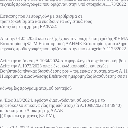
τεχνικές προδιαγραφές που ορίζονται στην υπό στοιχεία Α.1173/2022
Εστίασης που λειτουργούν με σερβίρισμα σε
τραπεζοκαθίσματα και εκδίδουν τα λογιστικά τους
στοιχεία με τη χρήση ΕΑΦΔΣΣ
Από την 01.05.2024 και εφεξής έχουν την υποχρέωση χρήσης ΦΗΜ
Εστιατορίου ή ΦΤΜ Εστιατορίου ή ΑΔΗΜΕ Εστιατορίου, που πληρού
τεχνικές προδιαγραφές που ορίζονται στην υπό στοιχεία Α.1173/2022
Δείτε την απόφαση Α.1034/2024 στο φορολογικό αρχείο του κόμβου
Δείτε την Α.1073/2023 όπως έχει κωδικοποιηθεί και ισχύει
Βοηθητικός πίνακας διασύνδεσης pos – ταμειακών συστημάτων: Α.1
Ημερομηνία Διασύνδεσης Επέκταση ημερομηνίας διασύνδεσης σε π
αδυναμίας προγραμματισμού ραντεβού
α. Έως 31/3/2024, εφόσον διασυνδέονται σύμφωνα με το
πρωτόκολλο επικοινωνίας της υπό στοιχεία Α.1098/2022 (Β’3940)
απόφασης του Διοικητή της ΑΑΔΕ
[(Ταμειακές μηχανές (Φ.Τ.Μ)]
(έως 30.4.2024) Η καταληκτική ημερομηνια παρατείνεται κατά ένα η