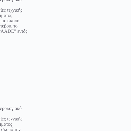
ίες τεχνικής
μματος
4 με σκοπό
τεβού, το
myAADE” εντός
μερολογιακό
ίες τεχνικής
μματος
ε σκοπό την