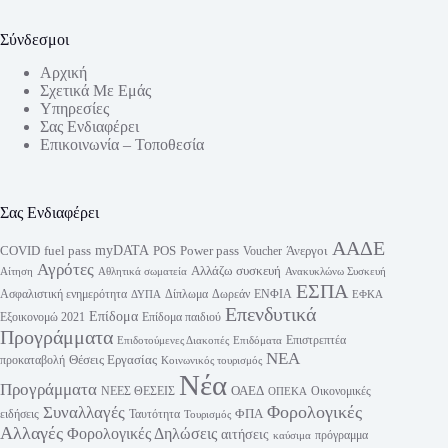
Σύνδεσμοι
Αρχική
Σχετικά Με Εμάς
Υπηρεσίες
Σας Ενδιαφέρει
Επικοινωνία – Τοποθεσία
Σας Ενδιαφέρει
ΑΑΔΕ
myDATA
fuel pass
Power pass
COVID
POS
Άνεργοι
Voucher
Αγρότες
Αλλάζω συσκευή
Αίτηση
Αθλητικά σωματεία
Ανακυκλώνω Συσκευή
ΕΣΠΑ
Ασφαλιστική ενημερότητα
Δίπλωμα
Δωρεάν
ΕΝΦΙΑ
ΔΥΠΑ
ΕΦΚΑ
Επενδυτικά
Επίδομα
Εξοικονομώ 2021
Επίδομα παιδιού
Προγράμματα
Επιστρεπτέα
Επιδοτούμενες Διακοπές
Επιδόματα
ΝΕΑ
Θέσεις Εργασίας
προκαταβολή
Κοινωνικός τουρισμός
Νέα
Προγράμματα
ΟΑΕΔ
ΝΕΕΣ ΘΕΣΕΙΣ
Οικονομικές
ΟΠΕΚΑ
Φορολογικές
Συναλλαγές
ΦΠΑ
ειδήσεις
Ταυτότητα
Τουρισμός
Αλλαγές
Φορολογικές Δηλώσεις
αιτήσεις
πρόγραμμα
καύσιμα