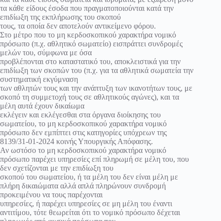
τα κάθε είδους έσοδα που πραγματοποιούνται κατά την
επιδίωξη της εκπλήρωσης του σκοπού
τους, τα οποία δεν αποτελούν αντικείμενο φόρου.
Στο μέτρο που το μη κερδοσκοπικού χαρακτήρα νομικό
πρόσωπο (π.χ. αθλητικό σωματείο) εισπράττει συνδρομές
μελών του, σύμφωνα με όσα
προβλέπονται στο καταστατικό του, αποκλειστικά για την
επιδίωξη των σκοπών του (π.χ. για τα αθλητικά σωματεία την
συστηματική εκγύμναση
των αθλητών τους και την ανάπτυξη των ικανοτήτων τους, με
σκοπό τη συμμετοχή τους σε αθλητικούς αγώνες), και τα
μέλη αυτά έχουν δικαίωμα
εκλέγειν και εκλέγεσθαι στα όργανα διοίκησης του
σωματείου, το μη κερδοσκοπικού χαρακτήρα νομικό
πρόσωπο δεν εμπίπτει στις κατηγορίες υπόχρεων της
8139/31-01-2024 κοινής Υπουργικής Απόφασης.
Αν ωστόσο το μη κερδοσκοπικού χαρακτήρα νομικό
πρόσωπο παρέχει υπηρεσίες επί πληρωμή σε μέλη του, που
δεν σχετίζονται με την επιδίωξη του
σκοπού του σωματείου, ή τα μέλη του δεν είναι μέλη με
πλήρη δικαιώματα αλλά απλά πληρώνουν συνδρομή
προκειμένου να τους παρέχονται
υπηρεσίες, ή παρέχει υπηρεσίες σε μη μέλη του έναντι
αντιτίμου, τότε θεωρείται ότι το νομικό πρόσωπο δέχεται